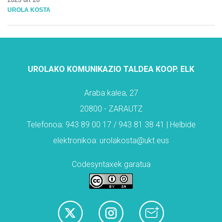
UROLA KOSTA
UROLAKO KOMUNIKAZIO TALDEA KOOP. ELK
Araba kalea, 27
20800 - ZARAUTZ
Telefonoa: 943 89 00 17 / 943 81 38 41 | Helbide
elektronikoa: urolakosta@ukt.eus
Codesyntaxek garatua