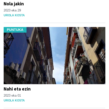
Nola jakin
2023 eka 29
UROLA KOSTA
PUNTUKA
Nahi eta ezin
2023 eka 01
UROLA KOSTA