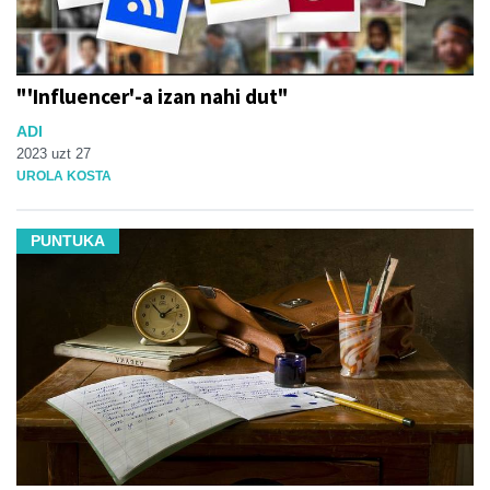
"'Influencer'-a izan nahi dut"
ADI
2023 uzt 27
UROLA KOSTA
PUNTUKA