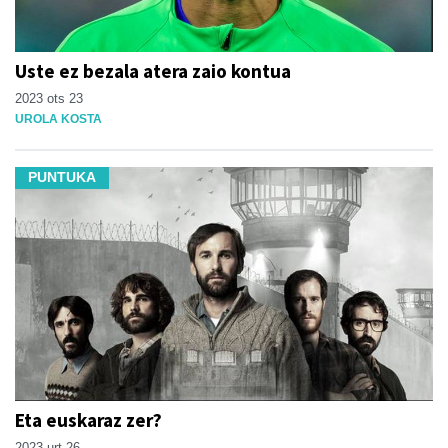
Uste ez bezala atera zaio kontua
2023 ots 23
UROLA KOSTA
PUNTUKA
Eta euskaraz zer?
2023 urt 26