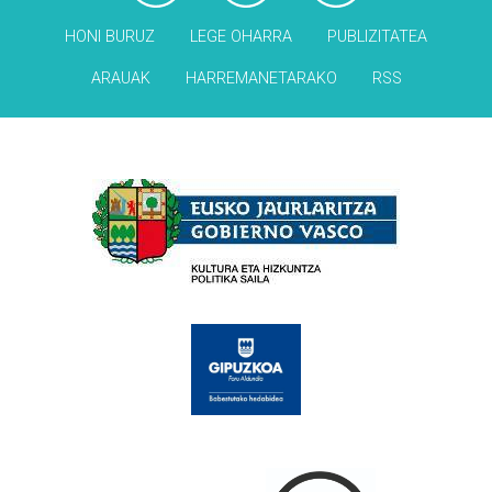
HONI BURUZ
LEGE OHARRA
PUBLIZITATEA
ARAUAK
HARREMANETARAKO
RSS
Babesleak