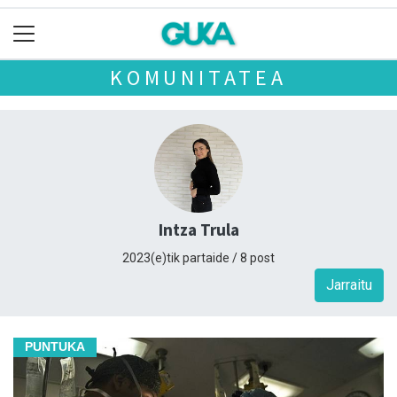
KOMUNITATEA
Intza Trula
2023(e)tik partaide / 8 post
Jarraitu
PUNTUKA