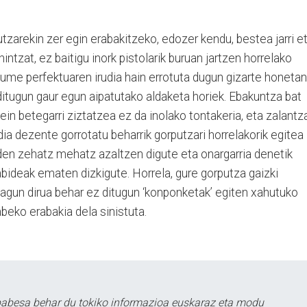
utzarekin zer egin erabakitzeko, edozer kendu, bestea jarri e
intzat, ez baitigu inork pistolarik buruan jartzen horrelako
ume perfektuaren irudia hain errotuta dugun gizarte honetan
 ditugun gaur egun aipatutako aldaketa horiek. Ebakuntza bat
ein betegarri ziztatzea ez da inolako tontakeria, eta zalantz
ia dezente gorrotatu beharrik gorputzari horrelakorik egitea
en zehatz mehatz azaltzen digute eta onargarria denetik
bideak ematen dizkigute. Horrela, gure gorputza gaizki
agun dirua behar ez ditugun ‘konponketak’ egiten xahutuko
abeko erabakia dela sinistuta.
babesa behar du tokiko informazioa euskaraz eta modu