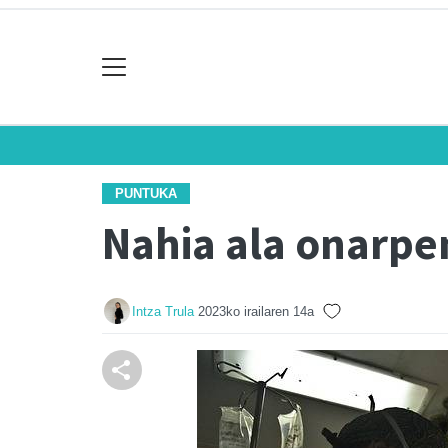
PUNTUKA
Nahia ala onarpe
Intza Trula
2023ko irailaren 14a