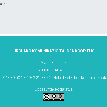
eko.
UROLAKO KOMUNIKAZIO TALDEA KOOP. ELK
Araba kalea, 27
20800 - ZARAUTZ
: 943 89 00 17 / 943 81 38 41 | Helbide elektronikoa: urolakos
Codesyntaxek garatua