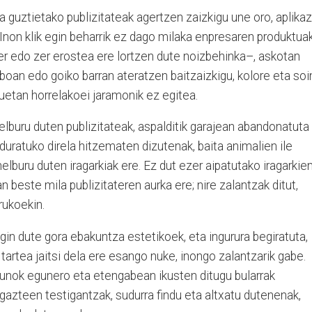
 guztietako publizitateak agertzen zaizkigu une oro, aplikaz
Inon klik egin beharrik ez dago milaka enpresaren produktua
 edo zer erostea ere lortzen dute noizbehinka–, askotan
alboan edo goiko barran ateratzen baitzaizkigu, kolore eta soi
zuetan horrelakoei jaramonik ez egitea.
lburu duten publizitateak, aspalditik garajean abandonatuta
duratuko direla hitzematen dizutenak, baita animalien ile
buru duten iragarkiak ere. Ez dut ezer aipatutako iragarkie
n beste mila publizitateren aurka ere; nire zalantzak ditut,
rukoekin.
in dute gora ebakuntza estetikoek, eta ingurura begiratuta,
tartea jaitsi dela ere esango nuke, inongo zalantzarik gabe.
unok egunero eta etengabean ikusten ditugu bularrak
azteen testigantzak, sudurra findu eta altxatu dutenenak,