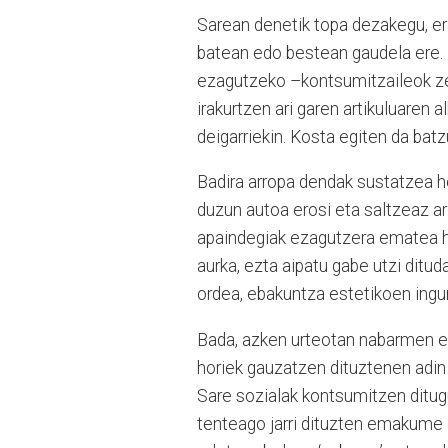
Sarean denetik topa dezakegu, era
batean edo bestean gaudela ere. 
ezagutzeko –kontsumitzaileok zer
irakurtzen ari garen artikuluaren 
deigarriekin. Kosta egiten da bat
Badira arropa dendak sustatzea he
duzun autoa erosi eta saltzeaz ar
apaindegiak ezagutzera ematea hel
aurka, ezta aipatu gabe utzi dituda
ordea, ebakuntza estetikoen ingu
Bada, azken urteotan nabarmen eg
horiek gauzatzen dituztenen adin 
Sare sozialak kontsumitzen ditug
tenteago jarri dituzten emakume g