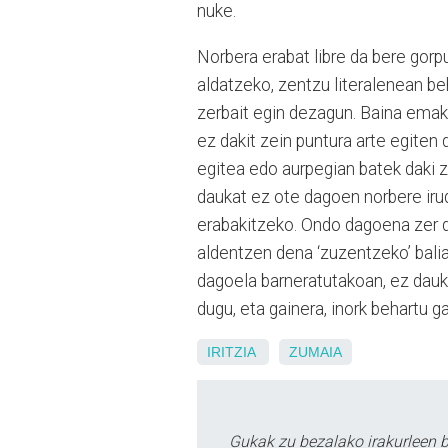
nuke.
Norbera erabat libre da bere gorp
aldatzeko, zentzu literalenean beh
zerbait egin dezagun. Baina emak
ez dakit zein puntura arte egiten
egitea edo aurpegian batek daki z
daukat ez ote dagoen norbere irud
erabakitzeko. Ondo dagoena zer d
aldentzen dena ‘zuzentzeko’ balia
dagoela barneratutakoan, ez dauk
dugu, eta gainera, inork behartu g
IRITZIA
ZUMAIA
Gukak zu bezalako irakurleen 