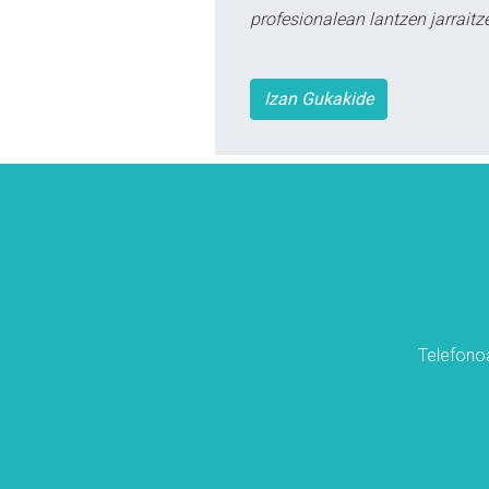
profesionalean lantzen jarraitz
Izan Gukakide
Telefonoa