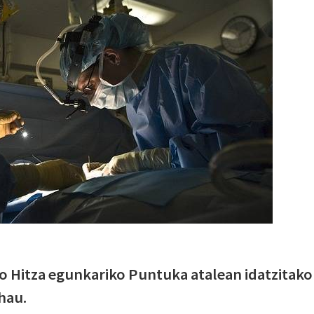
o Hitza egunkariko Puntuka atalean idatzitako
 hau.