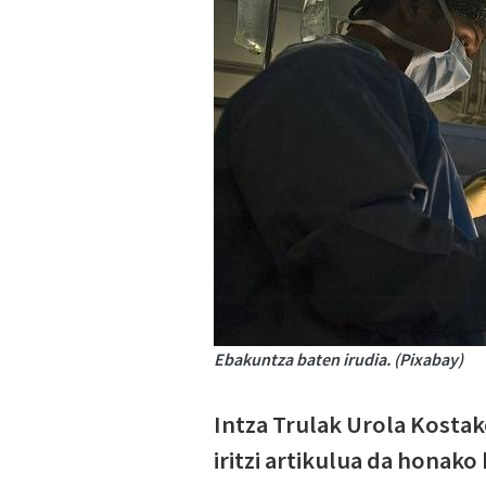
Ebakuntza baten irudia. (Pixabay)
Intza Trulak Urola Kostak
iritzi artikulua da honako