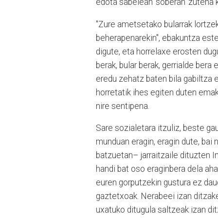
edota sabelean ‘soberan’ zutena
"Zure ametsetako bularrak lortze
beherapenarekin", ebakuntza este
digute, eta horrelaxe erosten dug
berak, bular berak, gerrialde bera
eredu zehatz baten bila gabiltza e
horretatik ihes egiten duten ema
nire sentipena.
Sare sozialetara itzuliz, beste ga
munduan eragin, eragin dute, bai 
batzuetan– jarraitzaile dituzten 
handi bat oso eraginbera dela aha
euren gorputzekin gustura ez dau
gaztetxoak. Nerabeei izan ditza
uxatuko ditugula saltzeak izan d