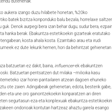
 kendu dutenenak.
ko aukera izango duzu hilabete honetan, %20ko
tiko batek bizitza konponduko balu bezala, horrelaxe saltze
u guk. Denok aurpegi bera izan behar dugu; sudur bera, ezpai
 eta hanka berak. Ebakuntza estetikoekin gizarteak eratutako
tengabean, kosta ahala kosta. Ezarritako arau eta irudi
kumeek ez dute lekurik hemen, hori da behintzat gehienetan
uza batzuetan ez dakit, baina,
influencer
-ek ebakuntzen
noski. Batzuetan pentsatzen dut milaka –milioika kasu
Interneteko izar horiei pantailaren atzean dagoen ehuneko
ztu ote zaien. Adingabeak gehienetan, edota, besterik gabe,
den eta une oro gainontzekoekin konparatzen ari diren
keten segurtasun eza eta konplexuak ebakuntza estetikoekin
itzakeen ondorioak kontutan hartzeaz ahaztu garela esango