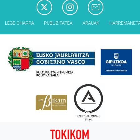
LEGE OHARRA
PUBLIZITATEA
ARAUAK
HARREMANET
Babesleak