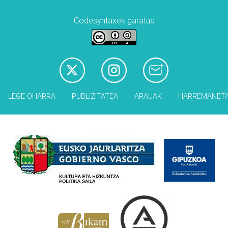
Codesyntaxek garatua
LEGE OHARRA
PUBLIZITATEA
ARAUAK
HARREMANET
Babesleak