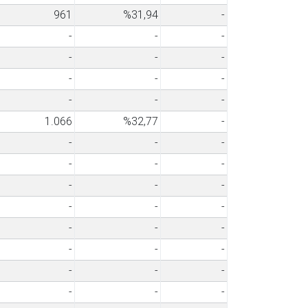
961
%31,94
-
-
-
-
-
-
-
-
-
-
-
-
-
1.066
%32,77
-
-
-
-
-
-
-
-
-
-
-
-
-
-
-
-
-
-
-
-
-
-
-
-
-