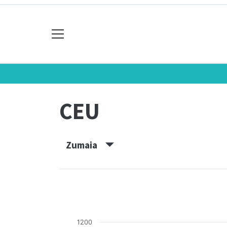
CEU
Zumaia
1200