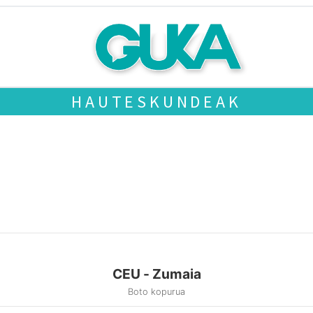
HAUTESKUNDEAK
CEU - Zumaia
Boto kopurua