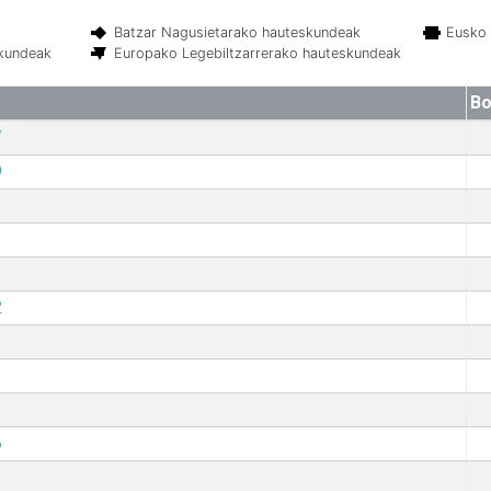
Batzar Nagusietarako hauteskundeak
Eusko 
skundeak
Europako Legebiltzarrerako hauteskundeak
Bo
7
9
2
6