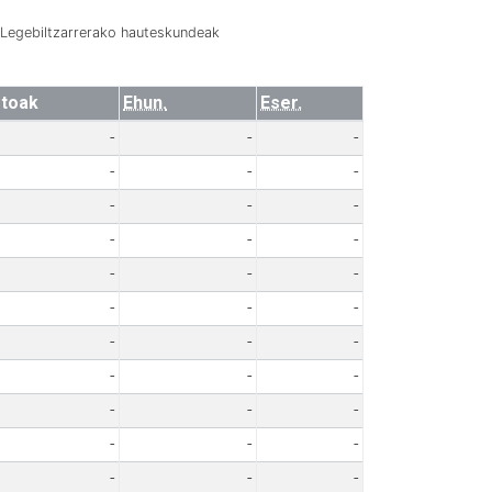
Legebiltzarrerako hauteskundeak
toak
Ehun.
Eser.
-
-
-
-
-
-
-
-
-
-
-
-
-
-
-
-
-
-
-
-
-
-
-
-
-
-
-
-
-
-
-
-
-