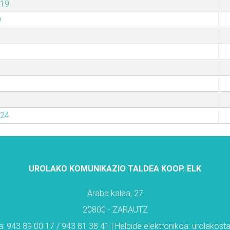
019
9
024
UROLAKO KOMUNIKAZIO TALDEA KOOP. ELK
Araba kalea, 27
20800 - ZARAUTZ
: 943 89 00 17 / 943 81 38 41 | Helbide elektronikoa: urolakos