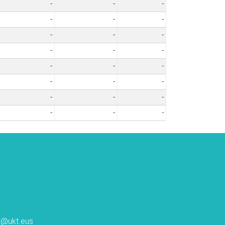
-
-
-
-
-
-
-
-
-
-
-
-
-
-
-
-
-
-
-
-
-
-
-
-
ta@ukt.eus