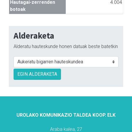
Hautagai-zerrenden
4.004
botoak
Alderaketa
Alderatu hauteskunde honen datuak beste batetkin
EGIN ALDERAKETA
UROLAKO KOMUNIKAZIO TALDEA KOOP. ELK
Araba kalea, 27