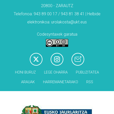
20800 - ZARAUTZ
Telefonoa: 943 89 00 17 / 943 81 38 41 | Helbide
elektronikoa: urolakosta@ukt.eus
Codesyntaxek garatua
HONI BURUZ
LEGE OHARRA
PUBLIZITATEA
ARAUAK
HARREMANETARAKO
RSS
Babesleak