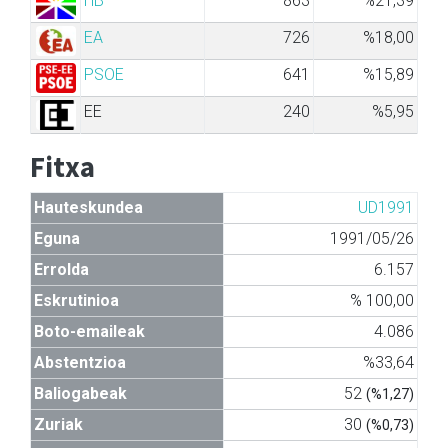
HB
863
%21,39
EA
726
%18,00
PSOE
641
%15,89
EE
240
%5,95
Fitxa
Hauteskundea
UD1991
Eguna
1991/05/26
Errolda
6.157
Eskrutinioa
% 100,00
Boto-emaileak
4.086
Abstentzioa
%33,64
Baliogabeak
52
(%1,27)
Zuriak
30
(%0,73)