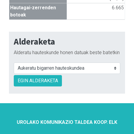
Hautagai-zerrenden
6.665
botoak
Alderaketa
Alderatu hauteskunde honen datuak beste batetkin
EGIN ALDERAKETA
UROLAKO KOMUNIKAZIO TALDEA KOOP. ELK