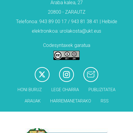
Araba kalea, 27
20800 - ZARAUTZ
Telefonoa: 943 89 00 17 / 943 81 38 41 | Helbide
elektronikoa: urolakosta@ukt.eus
Codesyntaxek garatua
HONI BURUZ
LEGE OHARRA
PUBLIZITATEA
ARAUAK
HARREMANETARAKO
RSS
Babesleak