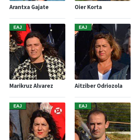
Arantxa Gajate
Oier Korta
EAJ
EAJ
Marikruz Alvarez
Aitziber Odriozola
EAJ
EAJ