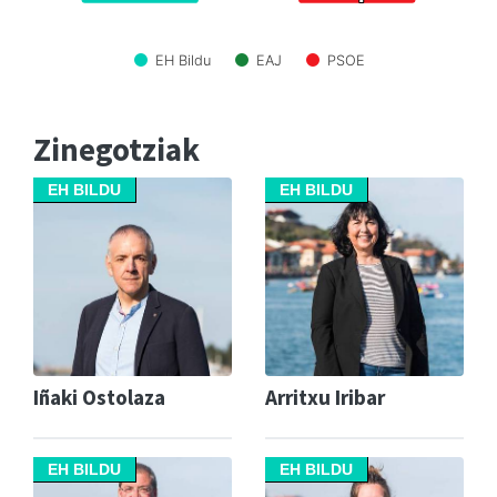
EH Bildu
EAJ
PSOE
Zinegotziak
EH BILDU
EH BILDU
Iñaki Ostolaza
Arritxu Iribar
EH BILDU
EH BILDU