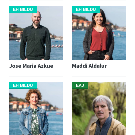
EH BILDU
EH BILDU
Jose Maria Azkue
Maddi Aldalur
EH BILDU
EAJ