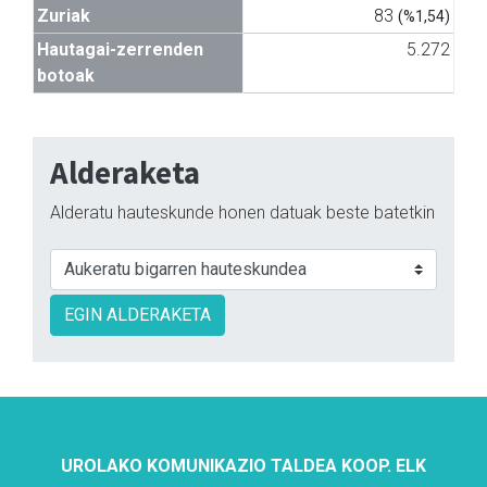
Zuriak
83
(%1,54)
Hautagai-zerrenden
5.272
botoak
Alderaketa
Alderatu hauteskunde honen datuak beste batetkin
EGIN ALDERAKETA
UROLAKO KOMUNIKAZIO TALDEA KOOP. ELK