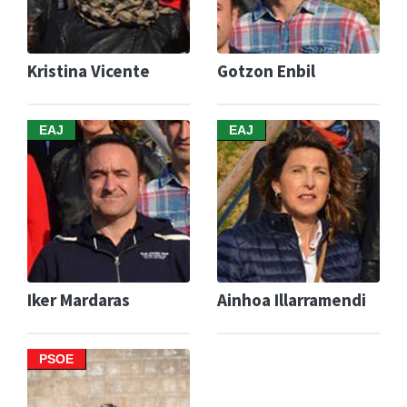
Kristina Vicente
Gotzon Enbil
EAJ
EAJ
Iker Mardaras
Ainhoa Illarramendi
PSOE