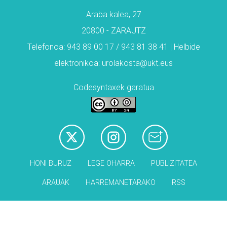
Araba kalea, 27
20800 - ZARAUTZ
Telefonoa: 943 89 00 17 / 943 81 38 41 | Helbide
elektronikoa: urolakosta@ukt.eus
Codesyntaxek garatua
HONI BURUZ
LEGE OHARRA
PUBLIZITATEA
ARAUAK
HARREMANETARAKO
RSS
Babesleak