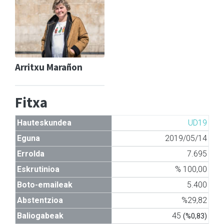
Arritxu Marañon
Fitxa
Hauteskundea
UD19
Eguna
2019/05/14
Errolda
7.695
Eskrutinioa
% 100,00
Boto-emaileak
5.400
Abstentzioa
%29,82
Baliogabeak
45
(%0,83)