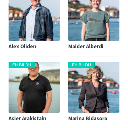
Alex Oliden
Maider Alberdi
EH BILDU
EH BILDU
Asier Arakistain
Marina Bidasoro