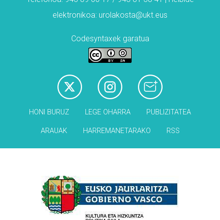
elektronikoa: urolakosta@ukt.eus
Codesyntaxek garatua
HONI BURUZ
LEGE OHARRA
PUBLIZITATEA
ARAUAK
HARREMANETARAKO
RSS
Babesleak