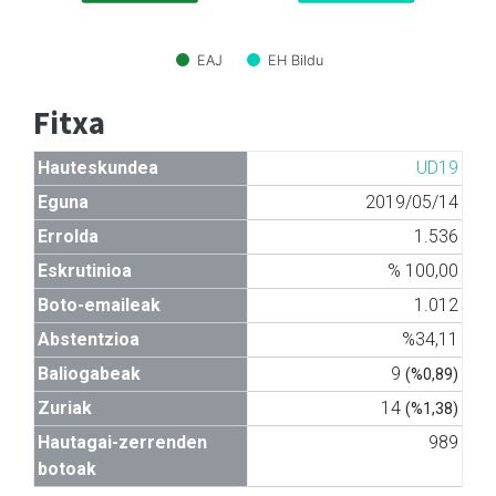
EAJ
EH Bildu
Fitxa
Hauteskundea
UD19
Eguna
2019/05/14
Errolda
1.536
Eskrutinioa
% 100,00
Boto-emaileak
1.012
Abstentzioa
%34,11
Baliogabeak
9
(%0,89)
Zuriak
14
(%1,38)
Hautagai-zerrenden
989
botoak