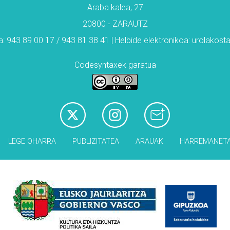
Araba kalea, 27
20800 - ZARAUTZ
: 943 89 00 17 / 943 81 38 41 | Helbide elektronikoa: urolakos
Codesyntaxek garatua
LEGE OHARRA
PUBLIZITATEA
ARAUAK
HARREMANET
Babesleak