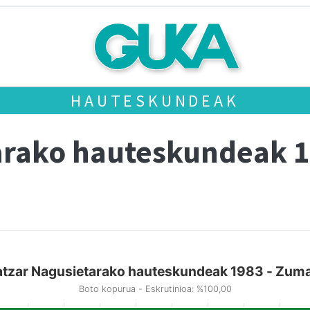
HAUTESKUNDEAK
arako hauteskundeak 
atzar Nagusietarako hauteskundeak 1983 - Zuma
Boto kopurua - Eskrutinioa: %100,00