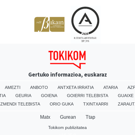
Gertuko informazioa, euskaraz
AMEZTI
ANBOTO
ANTXETA IRRATIA
ATARIA
AZP
TIA
GEURIA
GOIENA
GOIERRI TELEBISTA
GUAIXE
IZMENDI TELEBISTA
ORIO GUKA
TXINTXARRI
ZARAUT
Matx
Gurean
Ttap
Tokikom publizitatea
v16.25.0