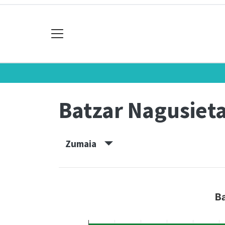
Batzar Nagusiet
Zumaia
B