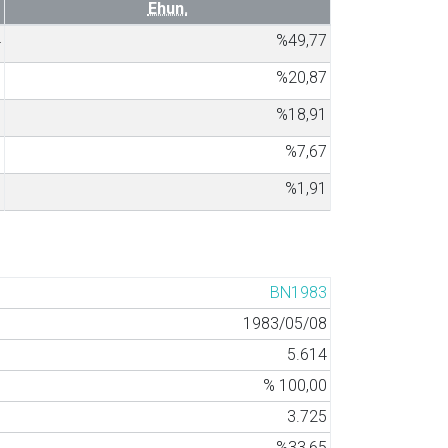
Ehun.
4
%49,77
5
%20,87
3
%18,91
1
%7,67
0
%1,91
BN1983
1983/05/08
5.614
% 100,00
3.725
%33,65