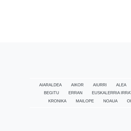
AIARALDEA
AIKOR
AIURRI
ALEA
BEGITU
ERRAN
EUSKALERRIA IRRA
KRONIKA
MAILOPE
NOAUA
O