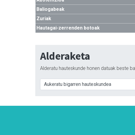
Baliogabeak
Zuriak
Hautagai-zerrenden botoak
Alderaketa
Alderatu hauteskunde honen datuak beste ba