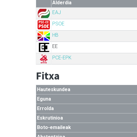
Alderdia
EAJ
PSOE
HB
EE
PCE-EPK
Fitxa
Hauteskundea
Eguna
Errolda
Eskrutinioa
Boto-emaileak
Abstentzioa