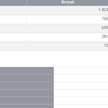
Botoak
1.82
76
69
28
7