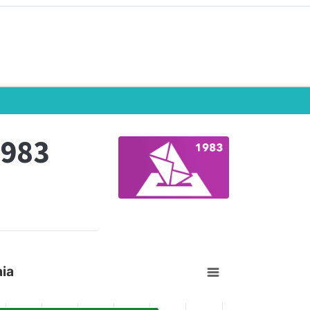
1983
ia