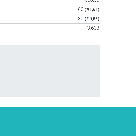
60
(%1,61)
32
(%0,86)
3.633