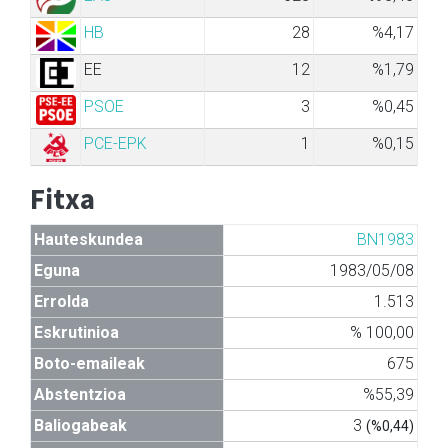
HB
28
%4,17
EE
12
%1,79
PSOE
3
%0,45
PCE-EPK
1
%0,15
Fitxa
Hauteskundea
BN1983
Eguna
1983/05/08
Errolda
1.513
Eskrutinioa
% 100,00
Boto-emaileak
675
Abstentzioa
%55,39
Baliogabeak
3
(%0,44)