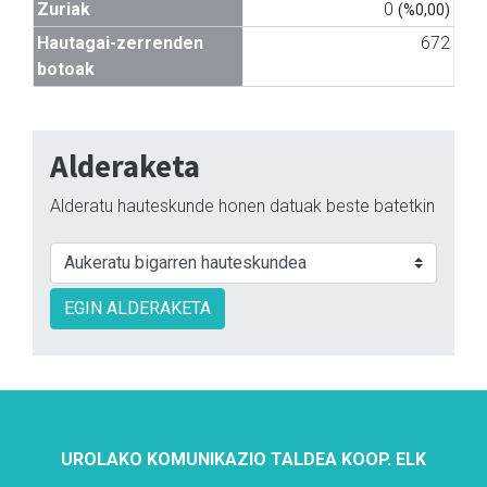
Zuriak
0
(%0,00)
Hautagai-zerrenden
672
botoak
Alderaketa
Alderatu hauteskunde honen datuak beste batetkin
EGIN ALDERAKETA
UROLAKO KOMUNIKAZIO TALDEA KOOP. ELK