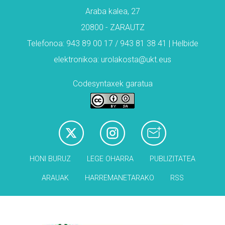
Araba kalea, 27
20800 - ZARAUTZ
Telefonoa: 943 89 00 17 / 943 81 38 41 | Helbide
elektronikoa: urolakosta@ukt.eus
Codesyntaxek garatua
HONI BURUZ
LEGE OHARRA
PUBLIZITATEA
ARAUAK
HARREMANETARAKO
RSS
Babesleak