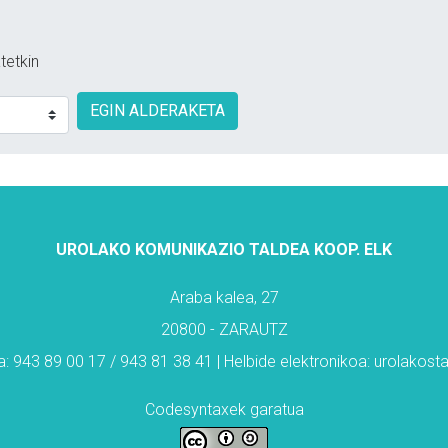
tetkin
EGIN ALDERAKETA
UROLAKO KOMUNIKAZIO TALDEA KOOP. ELK
Araba kalea, 27
20800 - ZARAUTZ
: 943 89 00 17 / 943 81 38 41 | Helbide elektronikoa: urolakos
Codesyntaxek garatua