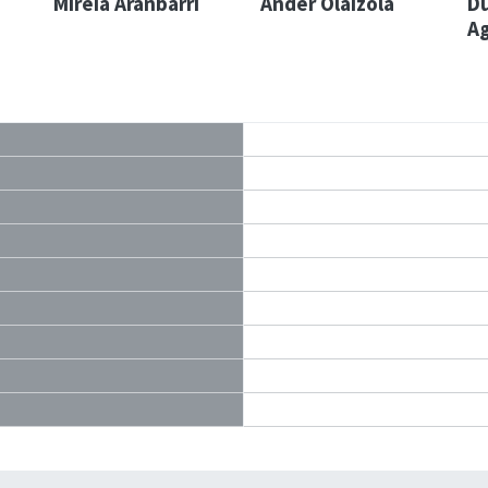
Mireia Aranbarri
Ander Olaizola
D
Ag