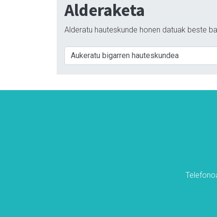
Alderaketa
Alderatu hauteskunde honen datuak beste ba
Telefonoa