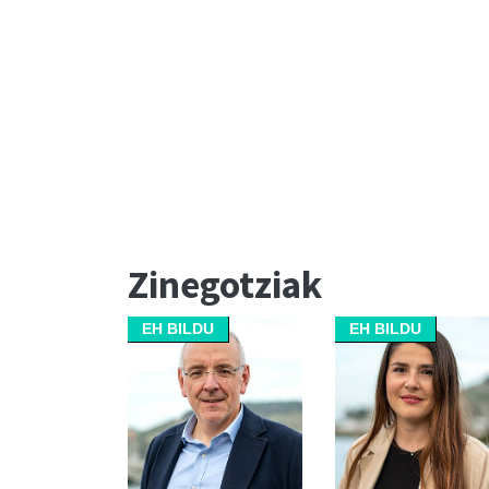
Zinegotziak
EH BILDU
EH BILDU