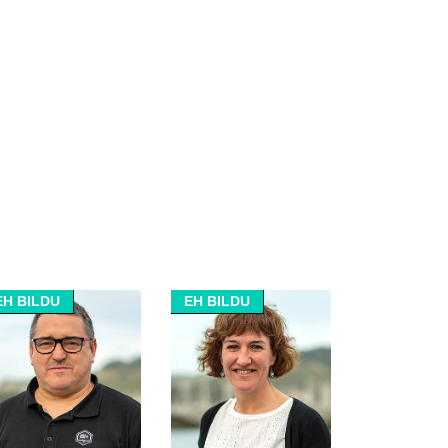
EH BILDU
EH BILDU