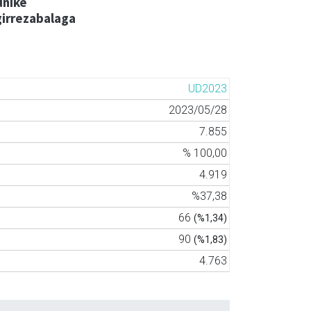
uñike
irrezabalaga
UD2023
2023/05/28
7.855
% 100,00
4.919
%37,38
66
(%1,34)
90
(%1,83)
4.763