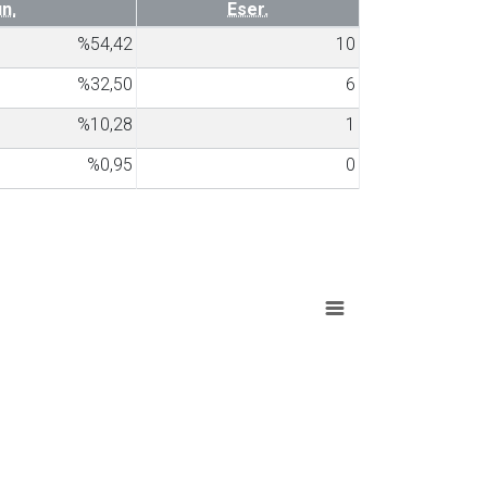
n.
Eser.
%54,42
10
%32,50
6
%10,28
1
%0,95
0