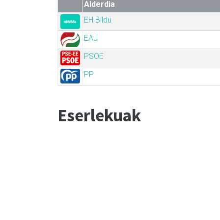
Alderdia
EH Bildu
EAJ
PSOE
PP
Eserlekuak