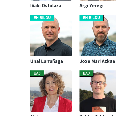
Iñaki Ostolaza
Argi Yeregi
EH BILDU
EH BILDU
Unai Larrañaga
Joxe Mari Azkue
EAJ
EAJ