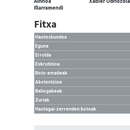
Ainhoa
Xabier Odriozola
Illarramendi
Fitxa
Hauteskundea
Eguna
Errolda
Eskrutinioa
Boto-emaileak
Abstentzioa
Baliogabeak
Zuriak
Hautagai-zerrenden botoak