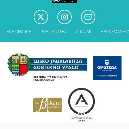
LEGE OHARRA
PUBLIZITATEA
ARAUAK
HARREMANET
Babesleak