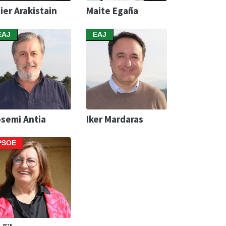
ier Arakistain
Maite Egaña
EAJ
EAJ
semi Antia
Iker Mardaras
PSOE