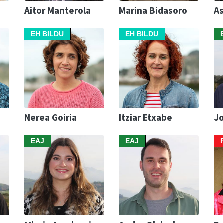
Aitor Manterola
Marina Bidasoro
As
EH BILDU
EH BILDU
Nerea Goiria
Itziar Etxabe
Jo
EAJ
EAJ