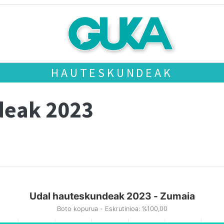
HAUTESKUNDEAK
deak 2023
Udal hauteskundeak 2023 - Zumaia
Boto kopurua - Eskrutinioa: %100,00