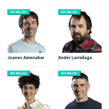
EH BILDU
EH BILDU
Joanes Amenabar
Ander Larrañaga
EH BILDU
EH BILDU