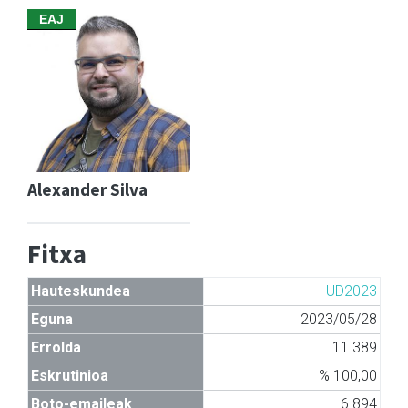
EAJ
Alexander Silva
Fitxa
Hauteskundea
UD2023
Eguna
2023/05/28
Errolda
11.389
Eskrutinioa
% 100,00
Boto-emaileak
6.894