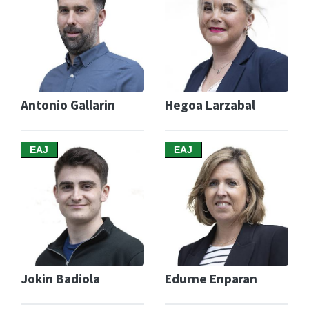
Antonio Gallarin
Hegoa Larzabal
EAJ
EAJ
Jokin Badiola
Edurne Enparan