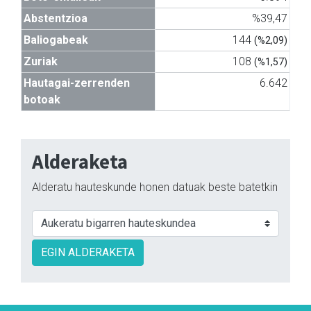
Abstentzioa
%39,47
Baliogabeak
144
(%2,09)
Zuriak
108
(%1,57)
Hautagai-zerrenden
6.642
botoak
Alderaketa
Alderatu hauteskunde honen datuak beste batetkin
EGIN ALDERAKETA