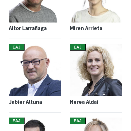
Aitor Larrañaga
Miren Arrieta
EAJ
EAJ
Jabier Altuna
Nerea Aldai
EAJ
EAJ