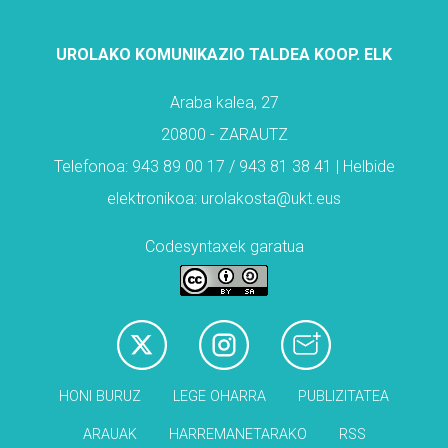
UROLAKO KOMUNIKAZIO TALDEA KOOP. ELK
Araba kalea, 27
20800 - ZARAUTZ
Telefonoa: 943 89 00 17 / 943 81 38 41 | Helbide
elektronikoa: urolakosta@ukt.eus
Codesyntaxek garatua
HONI BURUZ
LEGE OHARRA
PUBLIZITATEA
ARAUAK
HARREMANETARAKO
RSS