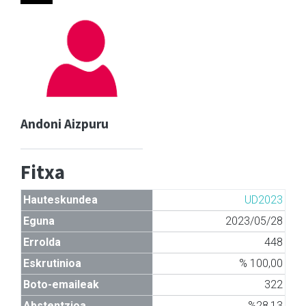
Andoni Aizpuru
Fitxa
Hauteskundea
UD2023
Eguna
2023/05/28
Errolda
448
Eskrutinioa
% 100,00
Boto-emaileak
322
Abstentzioa
%28,13