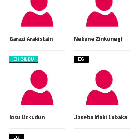
Garazi Arakistain
Nekane Zinkunegi
EH BILDU
EG
Iosu Uzkudun
Joseba Iñaki Labaka
EG