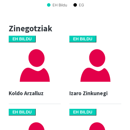
EH Bildu
EG
Zinegotziak
EH BILDU
EH BILDU
Koldo Arzalluz
Izaro Zinkunegi
EH BILDU
EH BILDU