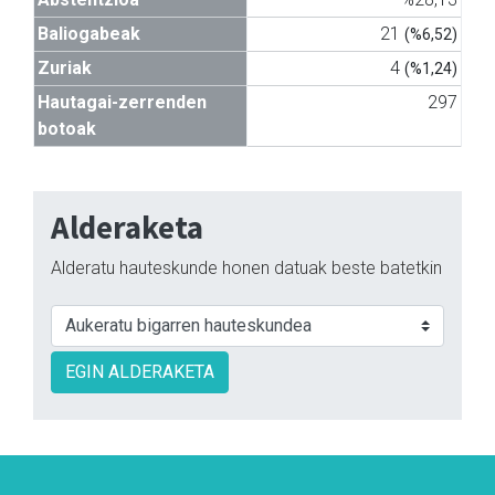
Baliogabeak
21
(%6,52)
Zuriak
4
(%1,24)
Hautagai-zerrenden
297
botoak
Alderaketa
Alderatu hauteskunde honen datuak beste batetkin
EGIN ALDERAKETA