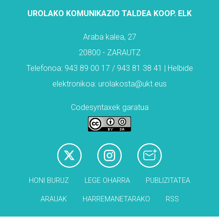
UROLAKO KOMUNIKAZIO TALDEA KOOP. ELK
Araba kalea, 27
20800 - ZARAUTZ
Telefonoa: 943 89 00 17 / 943 81 38 41 | Helbide
elektronikoa: urolakosta@ukt.eus
Codesyntaxek garatua
HONI BURUZ
LEGE OHARRA
PUBLIZITATEA
ARAUAK
HARREMANETARAKO
RSS