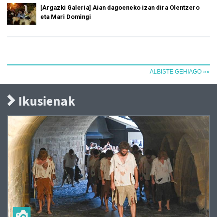
[Argazki Galeria] Aian dagoeneko izan dira Olentzero
eta Mari Domingi
ALBISTE GEHIAGO »»
Ikusienak