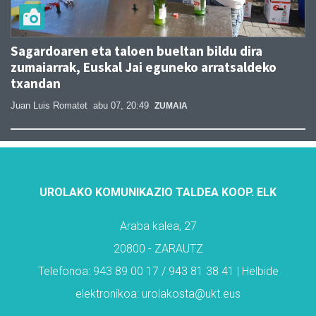
Sagardoaren eta taloen bueltan bildu dira
zumaiarrak, Euskal Jai eguneko arratsaldeko
txandan
Juan Luis Romatet
abu 07, 20:49
ZUMAIA
UROLAKO KOMUNIKAZIO TALDEA KOOP. ELK
Araba kalea, 27
20800 - ZARAUTZ
Telefonoa: 943 89 00 17 / 943 81 38 41 | Helbide
elektronikoa: urolakosta@ukt.eus