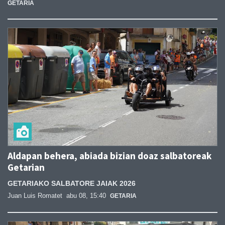
GETARIA
Aldapan behera, abiada bizian doaz salbatoreak
Getarian
GETARIAKO SALBATORE JAIAK 2026
Juan Luis Romatet
abu 08, 15:40
GETARIA