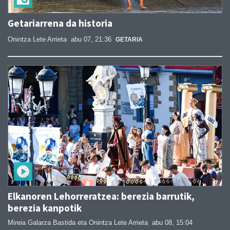
Getariarrena da historia
Onintza Lete Arrieta
abu 07, 21:36
GETARIA
Elkanoren Lehorreratzea: berezia barrutik,
berezia kanpotik
Mireia Galarza Bastida eta Onintza Lete Arrieta
abu 08, 15:04