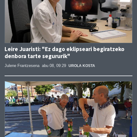
Leire Juaristi: "Ez dago eklipseari begiratzeko
denbora tarte segururik"
Julene Frantzesena
abu 08, 09:29
UROLA KOSTA