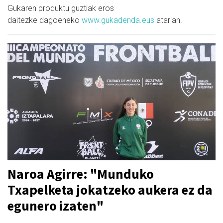
Gukaren
produktu guztiak eros
daitezke
dagoeneko
www.gukadenda.eu
s
atarian.
Naroa Agirre: "Munduko
Txapelketa jokatzeko aukera ez da
egunero izaten"