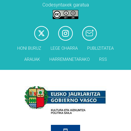
Codesyntaxek garatua
HONI BURUZ
LEGE OHARRA
PUBLIZITATEA
ARAUAK
HARREMANETARAKO
RSS
Babesleak