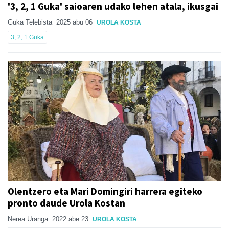
'3, 2, 1 Guka' saioaren udako lehen atala, ikusgai
Guka Telebista
2025 abu 06
UROLA KOSTA
3, 2, 1 Guka
Olentzero eta Mari Domingiri harrera egiteko
pronto daude Urola Kostan
Nerea Uranga
2022 abe 23
UROLA KOSTA