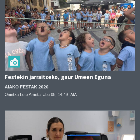
Festekin jarraitzeko, gaur Umeen Eguna
AIAKO FESTAK 2026
Onintza Lete Arrieta
abu 08, 14:49
AIA