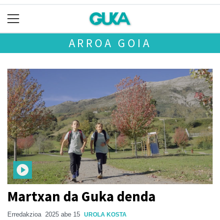
ARROA GOIA
Martxan da Guka denda
Erredakzioa
2025 abe 15
UROLA KOSTA