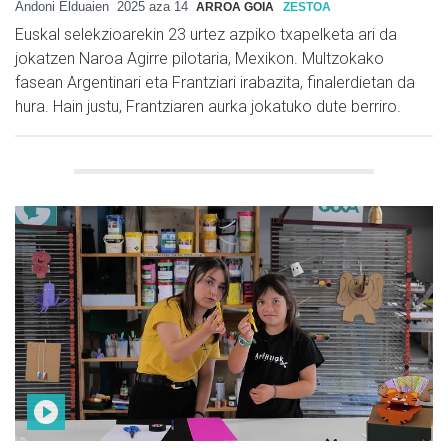
Andoni Elduaien
2025 aza 14
ARROA GOIA
ZESTOA
Euskal selekzioarekin 23 urtez azpiko txapelketa ari da
jokatzen Naroa Agirre pilotaria, Mexikon. Multzokako
fasean Argentinari eta Frantziari irabazita, finalerdietan da
hura. Hain justu, Frantziaren aurka jokatuko dute berriro.