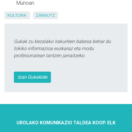
Munoan.
KULTURA
ZARAUTZ
Gukak zu bezalako irakurleen babesa behar du
tokiko informazioa euskaraz eta modu
profesionalean lantzen jarraitzeko.
Izan Gukakide
UROLAKO KOMUNIKAZIO TALDEA KOOP. ELK