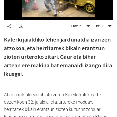
Entzun
Itzuli
Kalerki jaialdiko lehen jardunaldia izan zen
atzokoa, eta herritarrek bikain erantzun
zioten urteroko zitari. Gaur eta bihar
artean ere makina bat emanaldi izango dira
ikusgai.
Atzo arratsaldean abiatu zuten Kalerki kaleko arte
eszenikoen 32. jaialdia, eta, urteroko moduan,
herritarrek bikain erantzun zioten kultur hitzorduari
lehenengo egunetik. Jendetza batu zen Santa Klaran,