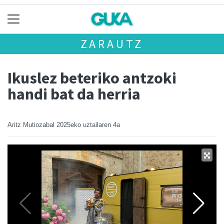
ZARAUTZ
Ikuslez beteriko antzoki
handi bat da herria
Aritz Mutiozabal
2025eko uztailaren 4a