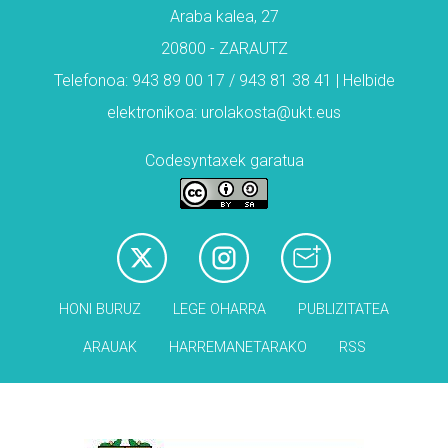
Araba kalea, 27
20800 - ZARAUTZ
Telefonoa: 943 89 00 17 / 943 81 38 41 | Helbide
elektronikoa: urolakosta@ukt.eus
Codesyntaxek garatua
HONI BURUZ
LEGE OHARRA
PUBLIZITATEA
ARAUAK
HARREMANETARAKO
RSS
Babesleak