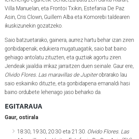
Villa Manuelan, eta Frontoi Txikin, Estefania De Paz
Asin, Cris Clown, Guillem Alba eta Komorebi taldearen
ikuskizunekin gozatzeko.
Saio batzuetarako, gainera, aurrez hartu behar izan ziren
gonbidapenak; edukiera mugatuagatik, saio bat baino
gehiago antolatu zituzten, eta guztiak agortu ziren.
Jendeak jaialdia irrikaz jarraitzen duen seinale. Gaur ere,
Olvido Flores. Las maravillas de Jupiter
obrarako lau
saio eskainiko dituzte, eta gonbidapena emanaldi hasi
baino ordubete lehenago jaso beharko da.
EGITARAUA
Gaur, ostirala
18:30, 19:30, 20:30 eta 21:30.
Olvido Flores. Las