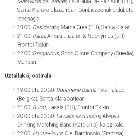
Maravillas de Júpiter
, Estefania De Paz Asin (EH),
Santa Klarako elizaurrean. Gonbidapenak ordubete
lehenago.
19:00.
Desiderata
, Mama Crea (EH), Santa Klaran.
21:00.
Iraun
, Amaia Elizaran & Neonymus (EH),
Frontoi Txikin.
22:00.
Gregarious
, Soon Circus Company (Suedia),
Munoan.
Uztailak 5, ostirala
19:00 eta 20:30.
Boucherie Bacul
, Pikz Palace
(Belgika), Santa Klara patioan.
21:00.
Burnt
, Lasala (EH), Frontoi Txikin.
20:00 eta 23:30.
La calle es nuestra
, Always
Drinking Marching Band (Katalunia), kalez kale.
22:00.
Haute-Heure
, Cie. Barolosolo (Frantzia),