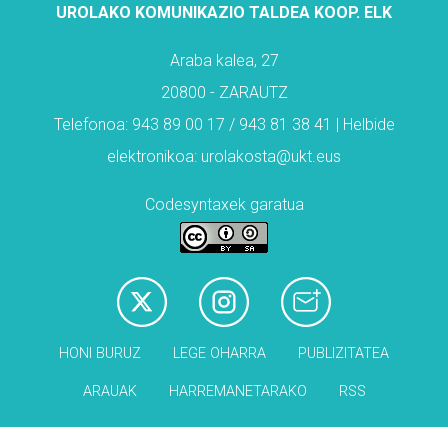
UROLAKO KOMUNIKAZIO TALDEA KOOP. ELK
Araba kalea, 27
20800 - ZARAUTZ
Telefonoa: 943 89 00 17 / 943 81 38 41 | Helbide
elektronikoa: urolakosta@ukt.eus
Codesyntaxek garatua
HONI BURUZ
LEGE OHARRA
PUBLIZITATEA
ARAUAK
HARREMANETARAKO
RSS