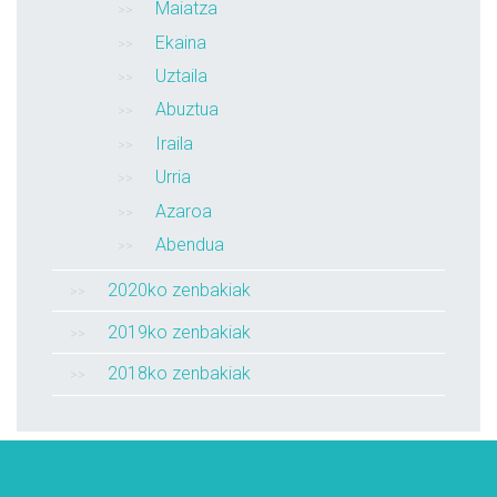
Maiatza
Ekaina
Uztaila
Abuztua
Iraila
Urria
Azaroa
Abendua
2020ko zenbakiak
2019ko zenbakiak
2018ko zenbakiak