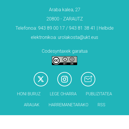
Araba kalea, 27
20800 - ZARAUTZ
Telefonoa: 943 89 00 17 / 943 81 38 41 | Helbide
elektronikoa: urolakosta@ukt.eus
Codesyntaxek garatua
HONI BURUZ
LEGE OHARRA
PUBLIZITATEA
ARAUAK
HARREMANETARAKO
RSS
Babesleak