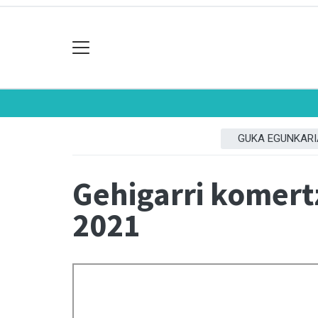
GUKA EGUNKARI
Gehigarri komert
2021