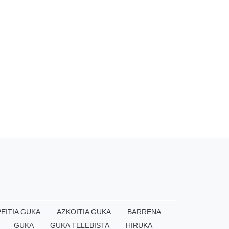
EITIA GUKA
AZKOITIA GUKA
BARRENA
GUKA
GUKA TELEBISTA
HIRUKA