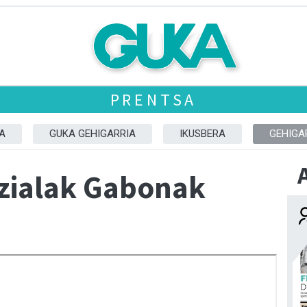
PRENTSA
A
GUKA GEHIGARRIA
IKUSBERA
GEHIGA
zialak Gabonak