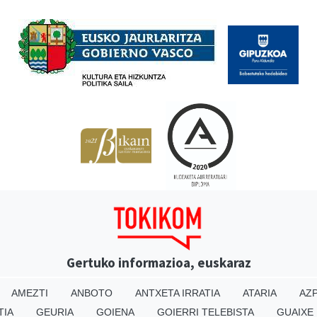
Babesleak
Gertuko informazioa, euskaraz
AMEZTI
ANBOTO
ANTXETA IRRATIA
ATARIA
AZP
TIA
GEURIA
GOIENA
GOIERRI TELEBISTA
GUAIXE