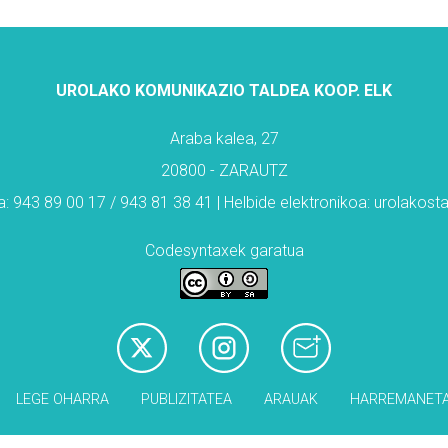
UROLAKO KOMUNIKAZIO TALDEA KOOP. ELK
Araba kalea, 27
20800 - ZARAUTZ
: 943 89 00 17 / 943 81 38 41 | Helbide elektronikoa: urolakos
Codesyntaxek garatua
LEGE OHARRA
PUBLIZITATEA
ARAUAK
HARREMANET