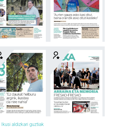
»
Ikusi aldizkari guztiak