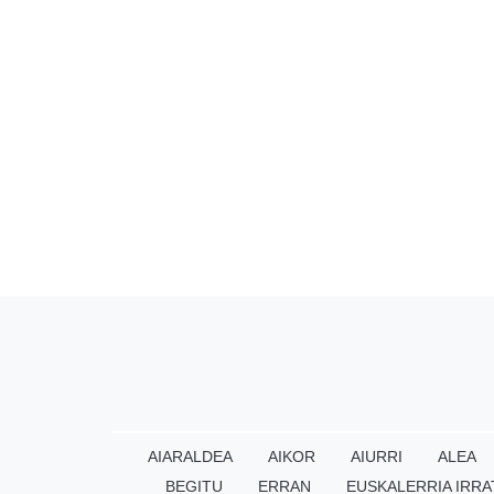
AIARALDEA
AIKOR
AIURRI
ALEA
BEGITU
ERRAN
EUSKALERRIA IRRA