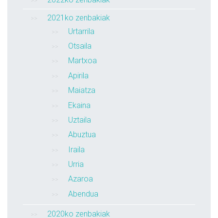
2021ko zenbakiak
Urtarrila
Otsaila
Martxoa
Apirila
Maiatza
Ekaina
Uztaila
Abuztua
Iraila
Urria
Azaroa
Abendua
2020ko zenbakiak