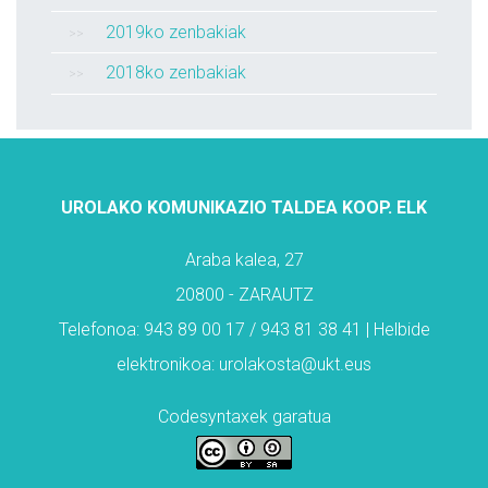
2019ko zenbakiak
2018ko zenbakiak
UROLAKO KOMUNIKAZIO TALDEA KOOP. ELK
Araba kalea, 27
20800 - ZARAUTZ
Telefonoa: 943 89 00 17 / 943 81 38 41 | Helbide
elektronikoa: urolakosta@ukt.eus
Codesyntaxek garatua