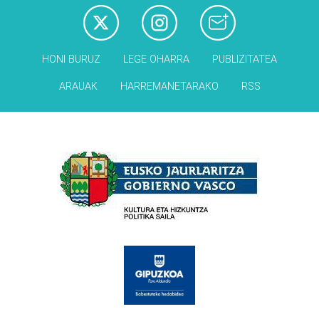
HONI BURUZ
LEGE OHARRA
PUBLIZITATEA
ARAUAK
HARREMANETARAKO
RSS
Babesleak