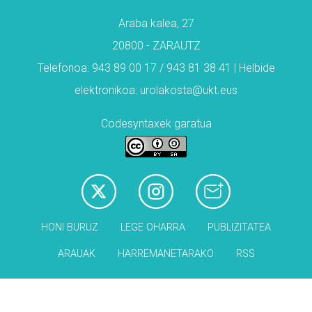
Araba kalea, 27
20800 - ZARAUTZ
Telefonoa: 943 89 00 17 / 943 81 38 41 | Helbide
elektronikoa: urolakosta@ukt.eus
Codesyntaxek garatua
HONI BURUZ
LEGE OHARRA
PUBLIZITATEA
ARAUAK
HARREMANETARAKO
RSS
Babesleak