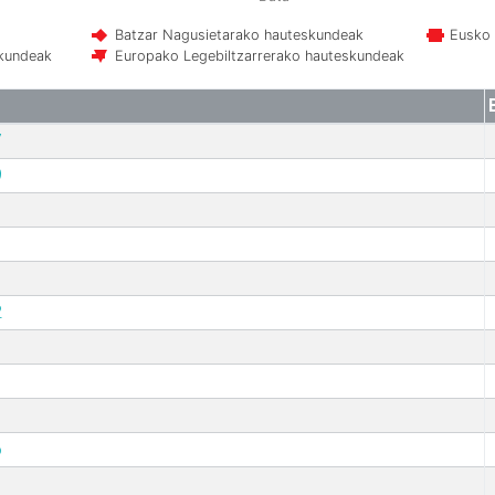
Batzar Nagusietarako hauteskundeak
Eusko 
skundeak
Europako Legebiltzarrerako hauteskundeak
7
9
2
6