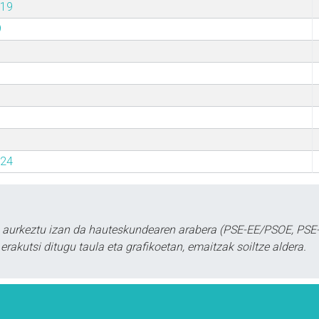
019
9
024
in aurkeztu izan da hauteskundearen arabera (PSE-EE/PSOE, PSE
erakutsi ditugu taula eta grafikoetan, emaitzak soiltze aldera.