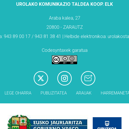
UROLAKO KOMUNIKAZIO TALDEA KOOP. ELK
Araba kalea, 27
20800 - ZARAUTZ
: 943 89 00 17 / 943 81 38 41 | Helbide elektronikoa: urolakos
Codesyntaxek garatua
LEGE OHARRA
PUBLIZITATEA
ARAUAK
HARREMANET
Babesleak