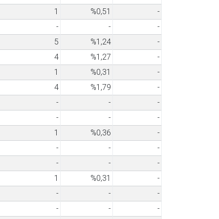
1
%0,51
-
-
-
-
5
%1,24
-
4
%1,27
-
1
%0,31
-
4
%1,79
-
-
-
-
-
-
-
1
%0,36
-
-
-
-
-
-
-
1
%0,31
-
-
-
-
-
-
-