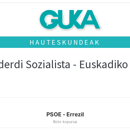
HAUTESKUNDEAK
erdi Sozialista - Euskadiko
PSOE - Errezil
Boto kopurua