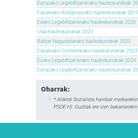
Europako Legebiltzarrerako hauteskundeak 2
Espainiako Kongresurako hauteskundeak 201
Eusko Legebiltzarrerako hauteskundeak 2020
Udal hauteskundeak 2023
Batzar Nagusietarako hauteskundeak 2023
Espainiako Gorteetarako hauteskundeak 2023
Eusko Legebiltzarrerako hauteskundeak 2024
Europako Legebiltzarrerako hauteskundeak 2
Oharrak:
* Alderdi Sozialista hainbat markarek
PSOE-H). Guztiak ere izen bakarrarekin 