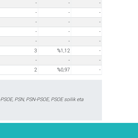
-
-
-
-
-
-
-
-
-
-
-
-
-
-
-
3
%1,12
-
-
-
-
2
%0,97
-
-PSOE, PSN, PSN-PSOE, PSOE soilik eta