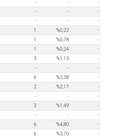
-
-
-
-
-
-
-
-
-
1
%0,22
-
1
%0,78
-
1
%0,24
-
3
%1,13
-
-
-
-
6
%2,58
-
2
%2,17
-
-
-
-
3
%1,49
-
-
-
-
6
%4,80
-
6
%3,70
-