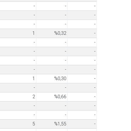
-
-
-
-
-
-
-
-
-
1
%0,32
-
-
-
-
-
-
-
-
-
-
-
-
-
1
%0,30
-
-
-
-
2
%0,66
-
-
-
-
-
-
-
5
%1,55
-