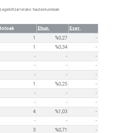
Legebiltzarrerako hauteskundeak
Botoak
Ehun.
Eser.
1
%0,27
-
1
%0,34
-
-
-
-
-
-
-
-
-
-
1
%0,25
-
-
-
-
-
-
-
4
%1,03
-
-
-
-
3
%0,71
-