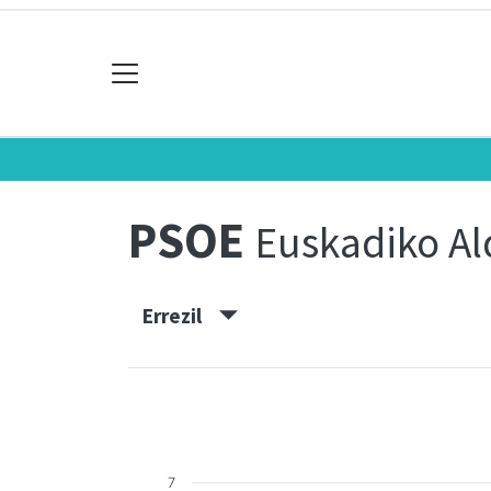
PSOE
Euskadiko Ald
Errezil
7