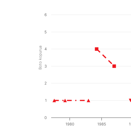
6
5
Boto kopurua
4
3
2
1
0
1980
1985