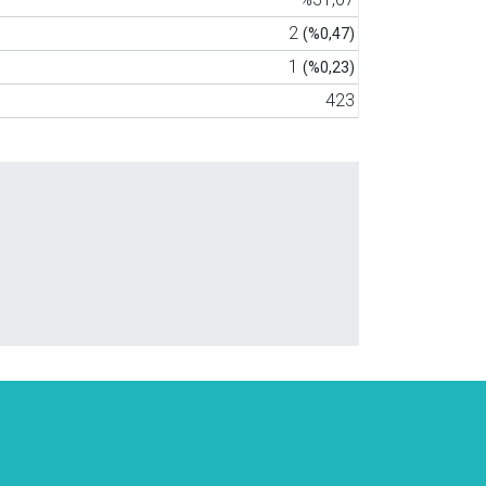
2
(%0,47)
1
(%0,23)
423