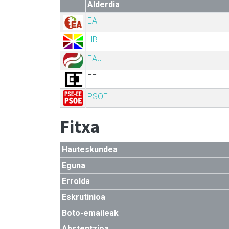
Alderdia
EA
HB
EAJ
EE
PSOE
Fitxa
Hauteskundea
Eguna
Errolda
Eskrutinioa
Boto-emaileak
Abstentzioa