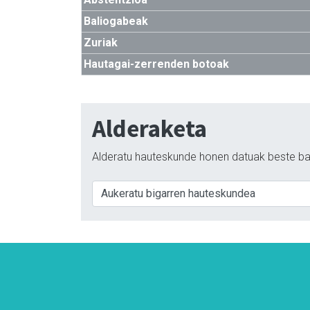
Baliogabeak
Zuriak
Hautagai-zerrenden botoak
Alderaketa
Alderatu hauteskunde honen datuak beste ba