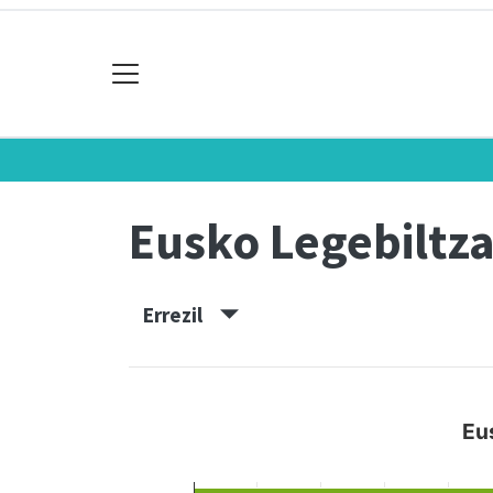
Eusko Legebiltz
Errezil
Eu