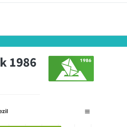
k 1986
zil