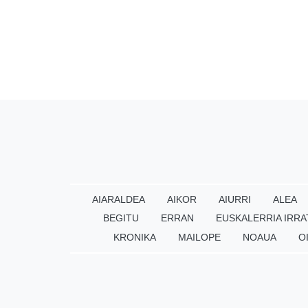
AIARALDEA
AIKOR
AIURRI
ALEA
BEGITU
ERRAN
EUSKALERRIA IRRA
KRONIKA
MAILOPE
NOAUA
O