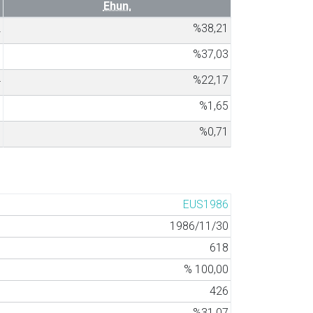
Ehun.
2
%38,21
7
%37,03
4
%22,17
7
%1,65
3
%0,71
EUS1986
1986/11/30
618
% 100,00
426
%31,07