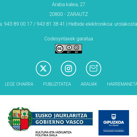
Araba kalea, 27
20800 - ZARAUTZ
: 943 89 00 17 / 943 81 38 41 | Helbide elektronikoa: urolakos
Codesyntaxek garatua
LEGE OHARRA
PUBLIZITATEA
ARAUAK
HARREMANET
Babesleak