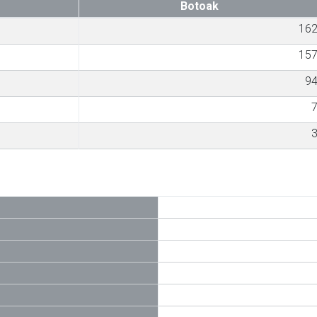
Botoak
16
15
9