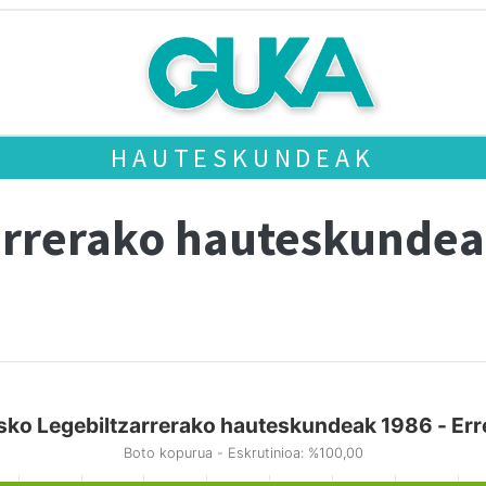
HAUTESKUNDEAK
arrerako hauteskundea
sko Legebiltzarrerako hauteskundeak 1986 - Erre
Boto kopurua - Eskrutinioa: %100,00