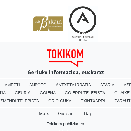
Gertuko informazioa, euskaraz
AMEZTI
ANBOTO
ANTXETA IRRATIA
ATARIA
AZP
TIA
GEURIA
GOIENA
GOIERRI TELEBISTA
GUAIXE
IZMENDI TELEBISTA
ORIO GUKA
TXINTXARRI
ZARAUT
Matx
Gurean
Ttap
Tokikom publizitatea
v16.25.0