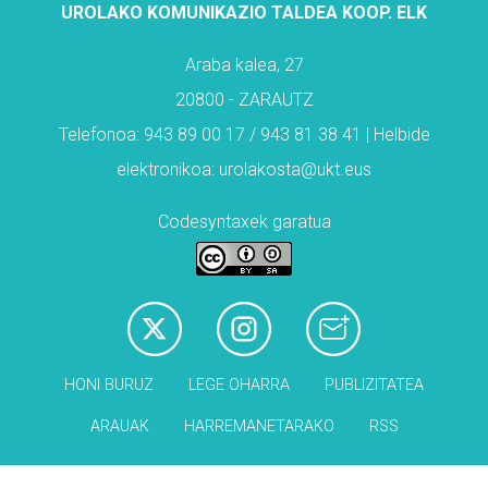
UROLAKO KOMUNIKAZIO TALDEA KOOP. ELK
Araba kalea, 27
20800 - ZARAUTZ
Telefonoa: 943 89 00 17 / 943 81 38 41 | Helbide
elektronikoa: urolakosta@ukt.eus
Codesyntaxek garatua
HONI BURUZ
LEGE OHARRA
PUBLIZITATEA
ARAUAK
HARREMANETARAKO
RSS