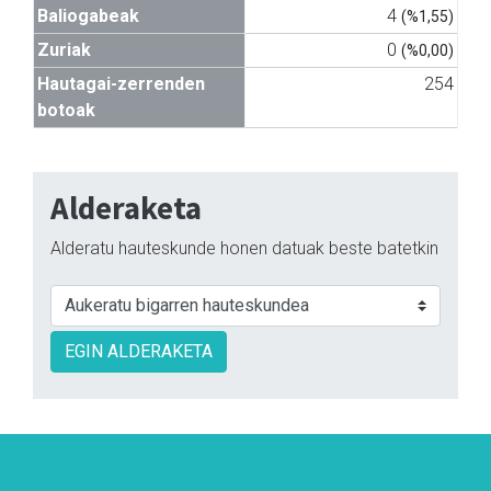
Baliogabeak
4
(%1,55)
Zuriak
0
(%0,00)
Hautagai-zerrenden
254
botoak
Alderaketa
Alderatu hauteskunde honen datuak beste batetkin
EGIN ALDERAKETA