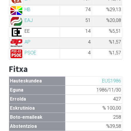
HB
74
%29,13
EAJ
51
%20,08
EE
14
%5,51
AP
4
%1,57
PSOE
4
%1,57
Fitxa
Hauteskundea
EUS1986
Eguna
1986/11/30
Errolda
427
Eskrutinioa
% 100,00
Boto-emaileak
258
Abstentzioa
%39,58