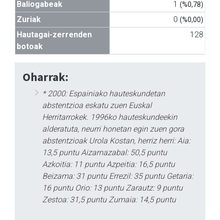
Baliogabeak
1
(%0,78)
Zuriak
0
(%0,00)
Hautagai-zerrenden
128
botoak
Oharrak:
* 2000: Espainiako hauteskundetan
abstentzioa eskatu zuen Euskal
Herritarrokek. 1996ko hauteskundeekin
alderatuta, neurri honetan egin zuen gora
abstentzioak Urola Kostan, herriz herri: Aia:
13,5 puntu Aizarnazabal: 50,5 puntu
Azkoitia: 11 puntu Azpeitia: 16,5 puntu
Beizama: 31 puntu Errezil: 35 puntu Getaria:
16 puntu Orio: 13 puntu Zarautz: 9 puntu
Zestoa: 31,5 puntu Zumaia: 14,5 puntu