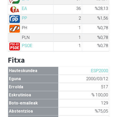
EA
36
%28,13
PP
2
%1,56
PH
1
%0,78
PLN
1
%0,78
PSOE
1
%0,78
Fitxa
Hauteskundea
ESP2000
Eguna
2000/03/12
Errolda
517
Eskrutinioa
% 100,00
Boto-emaileak
129
Abstentzioa
%75,05