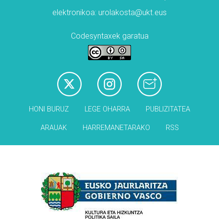
elektronikoa: urolakosta@ukt.eus
Codesyntaxek garatua
HONI BURUZ
LEGE OHARRA
PUBLIZITATEA
ARAUAK
HARREMANETARAKO
RSS
Babesleak