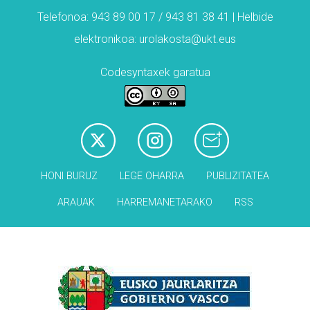
Telefonoa: 943 89 00 17 / 943 81 38 41 | Helbide
elektronikoa: urolakosta@ukt.eus
Codesyntaxek garatua
HONI BURUZ
LEGE OHARRA
PUBLIZITATEA
ARAUAK
HARREMANETARAKO
RSS
Babesleak