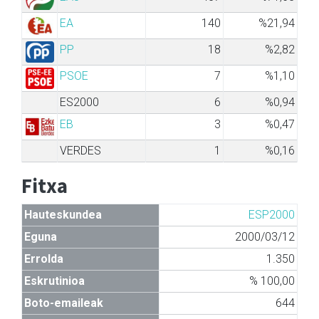
EA
140
%21,94
PP
18
%2,82
PSOE
7
%1,10
ES2000
6
%0,94
EB
3
%0,47
VERDES
1
%0,16
Fitxa
Hauteskundea
ESP2000
Eguna
2000/03/12
Errolda
1.350
Eskrutinioa
% 100,00
Boto-emaileak
644