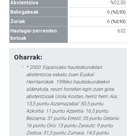
Abstentzioa
%52,30
Baliogabeak
6
(%0,93)
Zuriak
6
(%0,93)
Hautagai-zerrenden
632
botoak
Oharrak:
* 2000: Espainiako hauteskundetan
abstentzioa eskatu zuen Euskal
Herritarrokek. 1996ko hauteskundeekin
alderatuta, neurri honetan egin zuen gora
abstentzioak Urola Kostan, herriz herri: Aia:
13,5 puntu Aizarnazabal: 50,5 puntu
Azkoitia: 11 puntu Azpeitia: 16,5 puntu
Beizama: 31 puntu Errezil: 35 puntu Getaria:
16 puntu Orio: 13 puntu Zarautz: 9 puntu
Zestoa: 31,5 puntu Zumaia: 14,5 puntu