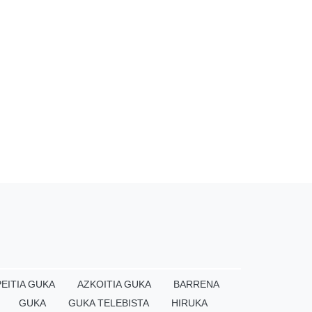
EITIA GUKA
AZKOITIA GUKA
BARRENA
GUKA
GUKA TELEBISTA
HIRUKA