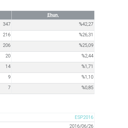
Ehun.
347
%42,27
216
%26,31
206
%25,09
20
%2,44
14
%1,71
9
%1,10
7
%0,85
ESP2016
2016/06/26