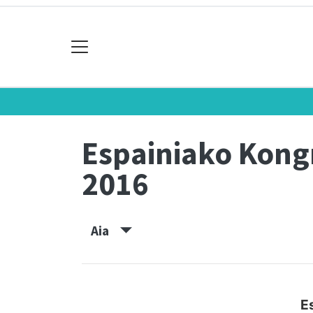
Espainiako Kon
2016
Aia
E