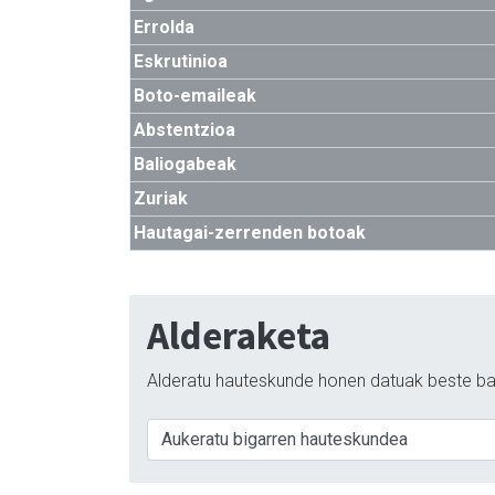
Errolda
Eskrutinioa
Boto-emaileak
Abstentzioa
Baliogabeak
Zuriak
Hautagai-zerrenden botoak
Alderaketa
Alderatu hauteskunde honen datuak beste ba