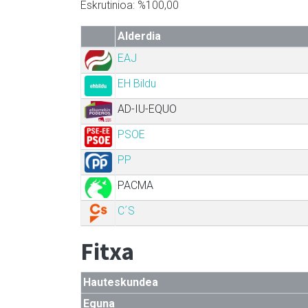
Eskrutinioa: %100,00
Alderdia
EAJ
EH Bildu
AD-IU-EQUO
PSOE
PP
PACMA
C´S
Fitxa
Hauteskundea
Eguna