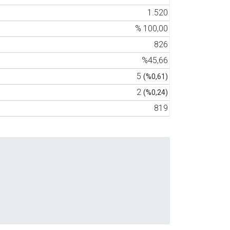
1.520
% 100,00
826
%45,66
5
(%0,61)
2
(%0,24)
819