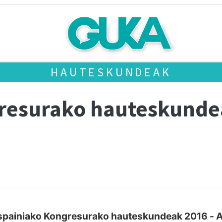
HAUTESKUNDEAK
gresurako hauteskund
spainiako Kongresurako hauteskundeak 2016 - A