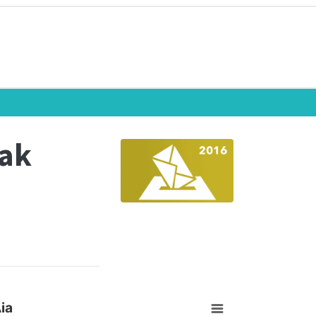
eak
ia