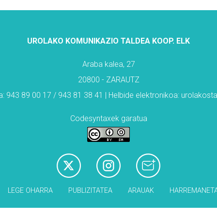
UROLAKO KOMUNIKAZIO TALDEA KOOP. ELK
Araba kalea, 27
20800 - ZARAUTZ
: 943 89 00 17 / 943 81 38 41 | Helbide elektronikoa: urolakos
Codesyntaxek garatua
LEGE OHARRA
PUBLIZITATEA
ARAUAK
HARREMANET