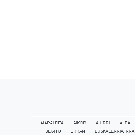
AIARALDEA
AIKOR
AIURRI
ALEA
BEGITU
ERRAN
EUSKALERRIA IRRA