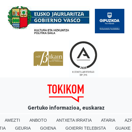
Babesleak
Gertuko informazioa, euskaraz
AMEZTI
ANBOTO
ANTXETA IRRATIA
ATARIA
AZP
TIA
GEURIA
GOIENA
GOIERRI TELEBISTA
GUAIXE