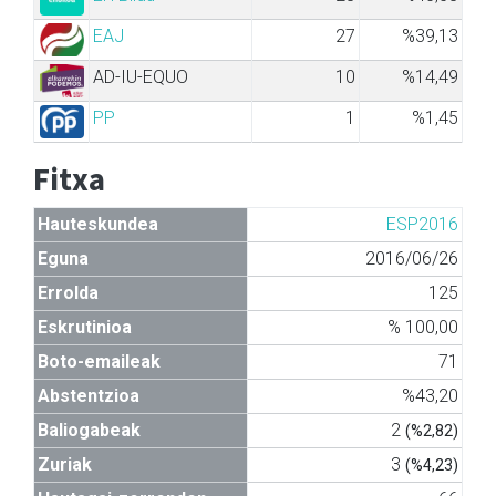
EAJ
27
%39,13
AD-IU-EQUO
10
%14,49
PP
1
%1,45
Fitxa
Hauteskundea
ESP2016
Eguna
2016/06/26
Errolda
125
Eskrutinioa
% 100,00
Boto-emaileak
71
Abstentzioa
%43,20
Baliogabeak
2
(%2,82)
Zuriak
3
(%4,23)