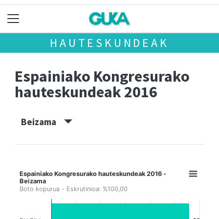
HAUTESKUNDEAK
Espainiako Kongresurako
hauteskundeak 2016
Beizama
Espainiako Kongresurako hauteskundeak 2016 -
Beizama
Boto kopurua - Eskrutinioa: %100,00