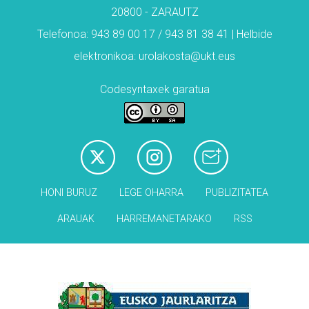
20800 - ZARAUTZ
Telefonoa: 943 89 00 17 / 943 81 38 41 | Helbide
elektronikoa: urolakosta@ukt.eus
Codesyntaxek garatua
HONI BURUZ
LEGE OHARRA
PUBLIZITATEA
ARAUAK
HARREMANETARAKO
RSS
Babesleak