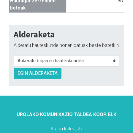
Hautagai-zerrenden
66
botoak
Alderaketa
Alderatu hauteskunde honen datuak beste batetkin
EGIN ALDERAKETA
UROLAKO KOMUNIKAZIO TALDEA KOOP. ELK
Araba kalea, 27