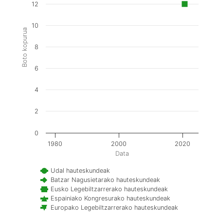
12
10
Boto kopurua
8
6
4
2
0
1980
2000
2020
Data
Udal hauteskundeak
Batzar Nagusietarako hauteskundeak
Eusko Legebiltzarrerako hauteskundeak
Espainiako Kongresurako hauteskundeak
Europako Legebiltzarrerako hauteskundeak