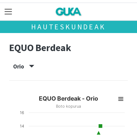
HAUTESKUNDEAK
EQUO Berdeak
Orio
EQUO Berdeak - Orio
Boto kopurua
16
14