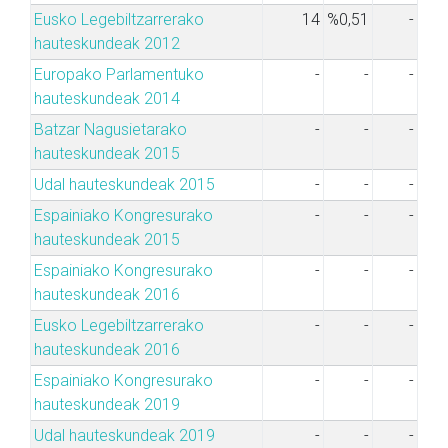
Eusko Legebiltzarrerako
14
%0,51
-
hauteskundeak 2012
Europako Parlamentuko
-
-
-
hauteskundeak 2014
Batzar Nagusietarako
-
-
-
hauteskundeak 2015
Udal hauteskundeak 2015
-
-
-
Espainiako Kongresurako
-
-
-
hauteskundeak 2015
Espainiako Kongresurako
-
-
-
hauteskundeak 2016
Eusko Legebiltzarrerako
-
-
-
hauteskundeak 2016
Espainiako Kongresurako
-
-
-
hauteskundeak 2019
Udal hauteskundeak 2019
-
-
-