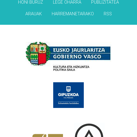
HONI BURUZ
LEGE OHARRA
PUBLIZITATEA
ARAUAK
HARREMANETARAKO
RSS
Babesleak