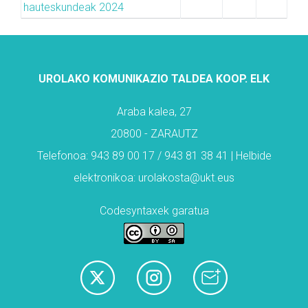
hauteskundeak 2024
UROLAKO KOMUNIKAZIO TALDEA KOOP. ELK
Araba kalea, 27
20800 - ZARAUTZ
Telefonoa: 943 89 00 17 / 943 81 38 41 | Helbide
elektronikoa: urolakosta@ukt.eus
Codesyntaxek garatua