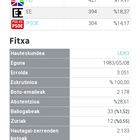
HB
427
%19,91
EE
394
%18,37
PSOE
304
%14,17
Fitxa
Hauteskundea
UD83
Eguna
1983/05/08
Errolda
3.051
Eskrutinioa
% 100,00
Boto-emaileak
2.178
Abstentzioa
%28,61
Baliogabeak
33
(%1,52)
Zuriak
12
(%0,55)
Hautagai-zerrenden
2.133
botoak