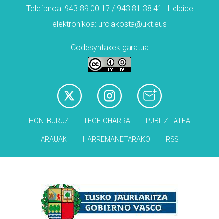
Telefonoa: 943 89 00 17 / 943 81 38 41 | Helbide
elektronikoa: urolakosta@ukt.eus
Codesyntaxek garatua
HONI BURUZ
LEGE OHARRA
PUBLIZITATEA
ARAUAK
HARREMANETARAKO
RSS
Babesleak