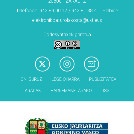
20800 - ZARAUTZ
Telefonoa: 943 89 00 17 / 943 81 38 41 | Helbide
elektronikoa: urolakosta@ukt.eus
Codesyntaxek garatua
HONI BURUZ
LEGE OHARRA
PUBLIZITATEA
ARAUAK
HARREMANETARAKO
RSS
Babesleak