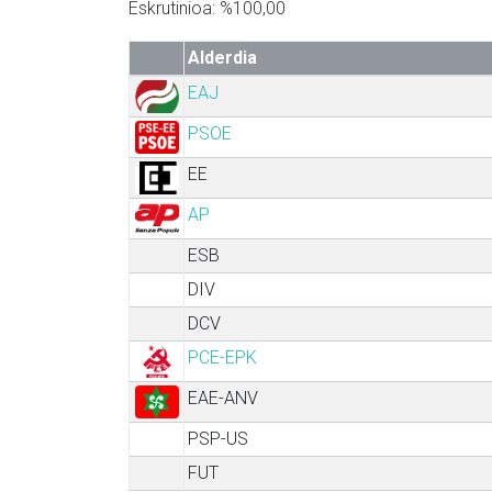
Eskrutinioa: %100,00
Alderdia
EAJ
PSOE
EE
AP
ESB
DIV
DCV
PCE-EPK
EAE-ANV
PSP-US
FUT