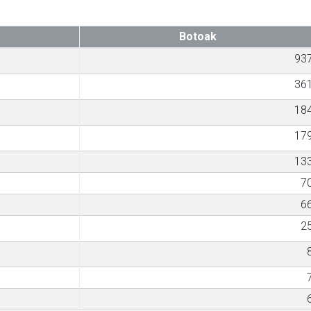
Botoak
93
36
18
17
13
7
6
2