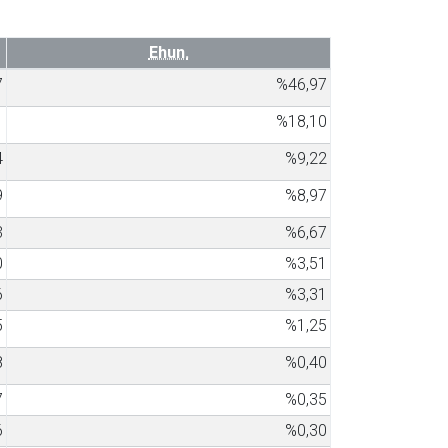
Ehun.
7
%46,97
1
%18,10
4
%9,22
9
%8,97
3
%6,67
0
%3,51
6
%3,31
5
%1,25
8
%0,40
7
%0,35
6
%0,30