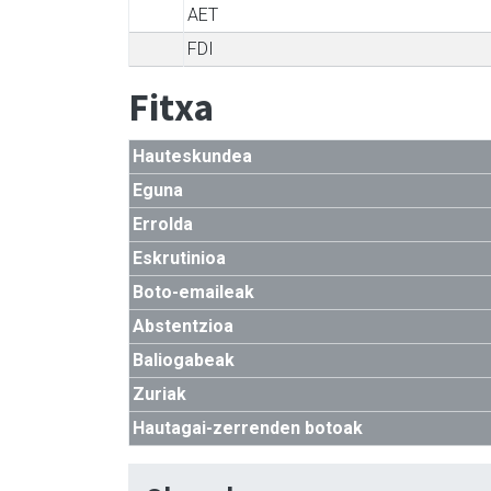
AET
FDI
Fitxa
Hauteskundea
Eguna
Errolda
Eskrutinioa
Boto-emaileak
Abstentzioa
Baliogabeak
Zuriak
Hautagai-zerrenden botoak