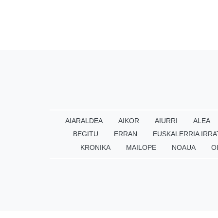
AIARALDEA
AIKOR
AIURRI
ALEA
BEGITU
ERRAN
EUSKALERRIA IRRA
KRONIKA
MAILOPE
NOAUA
O