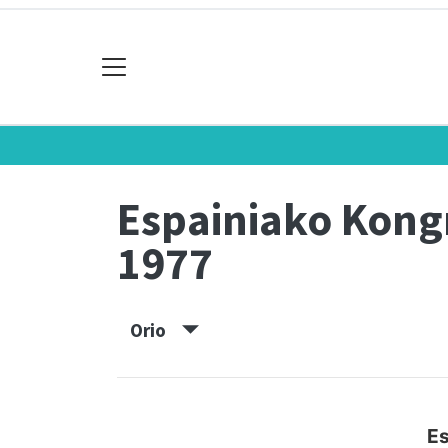
Espainiako Kon
1977
Orio
Es