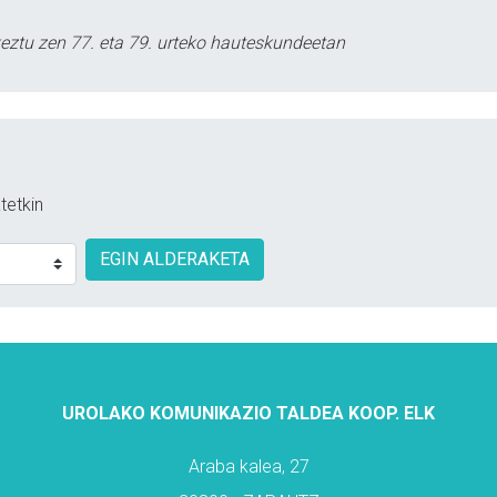
keztu zen 77. eta 79. urteko hauteskundeetan
tetkin
EGIN ALDERAKETA
UROLAKO KOMUNIKAZIO TALDEA KOOP. ELK
Araba kalea, 27