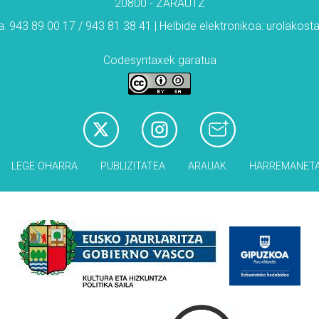
20800 - ZARAUTZ
: 943 89 00 17 / 943 81 38 41 | Helbide elektronikoa: urolakos
Codesyntaxek garatua
LEGE OHARRA
PUBLIZITATEA
ARAUAK
HARREMANET
Babesleak