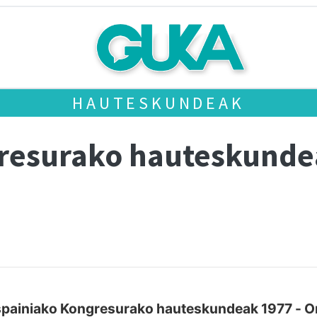
HAUTESKUNDEAK
gresurako hauteskund
painiako Kongresurako hauteskundeak 1977 - O