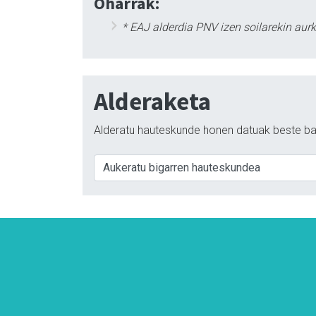
Oharrak:
* EAJ alderdia PNV izen soilarekin aur
Alderaketa
Alderatu hauteskunde honen datuak beste ba