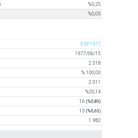
5
%0,25
1
%0,05
ESP1977
1977/06/15
2.518
% 100,00
2.011
%20,14
16
(%0,80)
13
(%0,65)
1.982