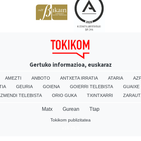
Gertuko informazioa, euskaraz
AMEZTI
ANBOTO
ANTXETA IRRATIA
ATARIA
AZP
TIA
GEURIA
GOIENA
GOIERRI TELEBISTA
GUAIXE
IZMENDI TELEBISTA
ORIO GUKA
TXINTXARRI
ZARAUT
Matx
Gurean
Ttap
Tokikom publizitatea
v16.25.0