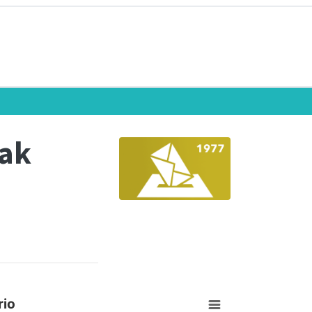
eak
rio