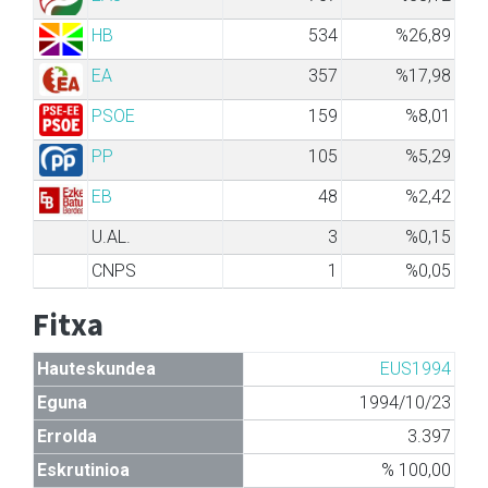
HB
534
%26,89
EA
357
%17,98
PSOE
159
%8,01
PP
105
%5,29
EB
48
%2,42
U.AL.
3
%0,15
CNPS
1
%0,05
Fitxa
Hauteskundea
EUS1994
Eguna
1994/10/23
Errolda
3.397
Eskrutinioa
% 100,00