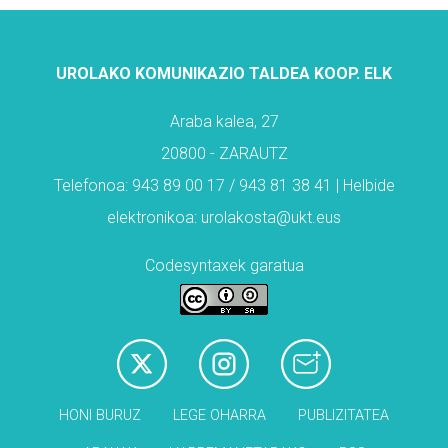
UROLAKO KOMUNIKAZIO TALDEA KOOP. ELK
Araba kalea, 27
20800 - ZARAUTZ
Telefonoa: 943 89 00 17 / 943 81 38 41 | Helbide
elektronikoa: urolakosta@ukt.eus
Codesyntaxek garatua
HONI BURUZ
LEGE OHARRA
PUBLIZITATEA