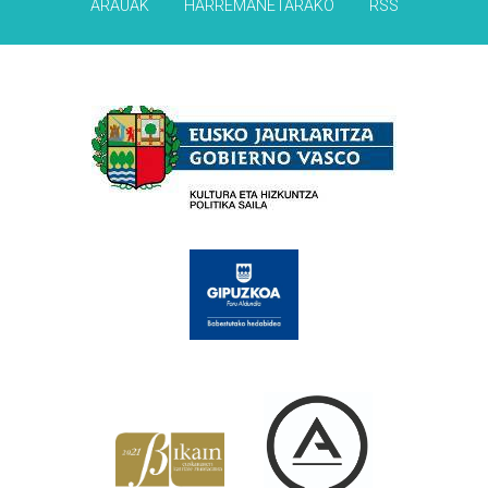
ARAUAK
HARREMANETARAKO
RSS
Babesleak