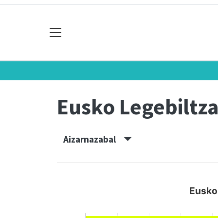
Eusko Legebiltz
Aizarnazabal
Eusko