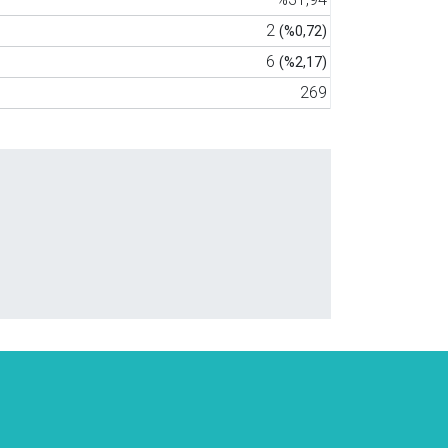
2
(%0,72)
6
(%2,17)
269