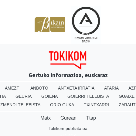
Gertuko informazioa, euskaraz
AMEZTI
ANBOTO
ANTXETA IRRATIA
ATARIA
AZP
TIA
GEURIA
GOIENA
GOIERRI TELEBISTA
GUAIXE
IZMENDI TELEBISTA
ORIO GUKA
TXINTXARRI
ZARAUT
Matx
Gurean
Ttap
Tokikom publizitatea
v16.25.0