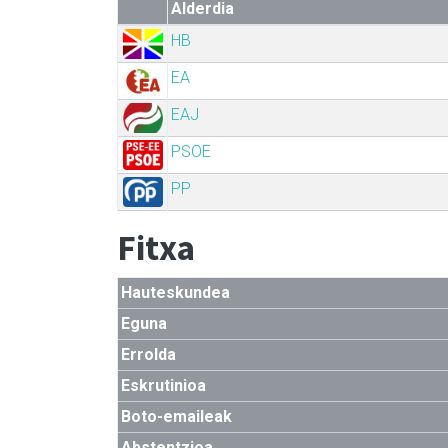
Alderdia
HB
EA
EAJ
PSOE
PP
Fitxa
Hauteskundea
Eguna
Errolda
Eskrutinioa
Boto-emaileak
Abstentzioa