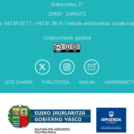
Araba kalea, 27
20800 - ZARAUTZ
: 943 89 00 17 / 943 81 38 41 | Helbide elektronikoa: urolakos
Codesyntaxek garatua
LEGE OHARRA
PUBLIZITATEA
ARAUAK
HARREMANET
Babesleak