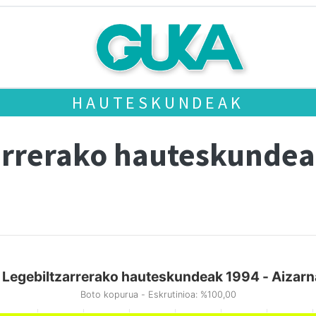
HAUTESKUNDEAK
arrerako hauteskundea
 Legebiltzarrerako hauteskundeak 1994 - Aizarn
Boto kopurua - Eskrutinioa: %100,00