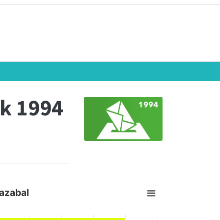
k 1994
azabal