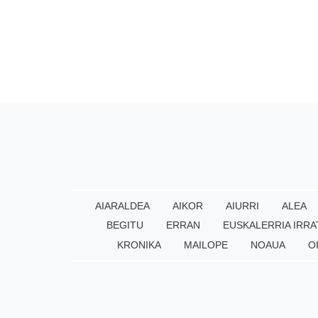
AIARALDEA
AIKOR
AIURRI
ALEA
BEGITU
ERRAN
EUSKALERRIA IRRA
KRONIKA
MAILOPE
NOAUA
O