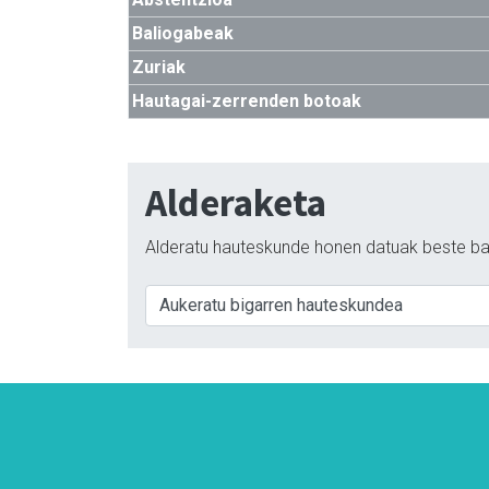
Baliogabeak
Zuriak
Hautagai-zerrenden botoak
Alderaketa
Alderatu hauteskunde honen datuak beste ba