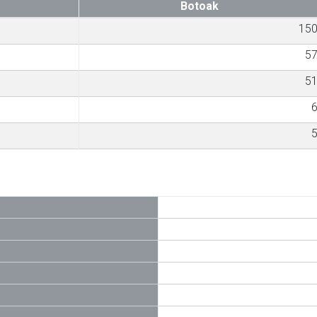
Botoak
15
5
5