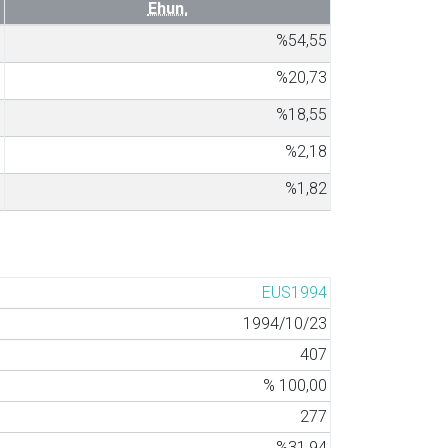
Ehun.
0
%54,55
7
%20,73
1
%18,55
6
%2,18
5
%1,82
EUS1994
1994/10/23
407
% 100,00
277
%31,94