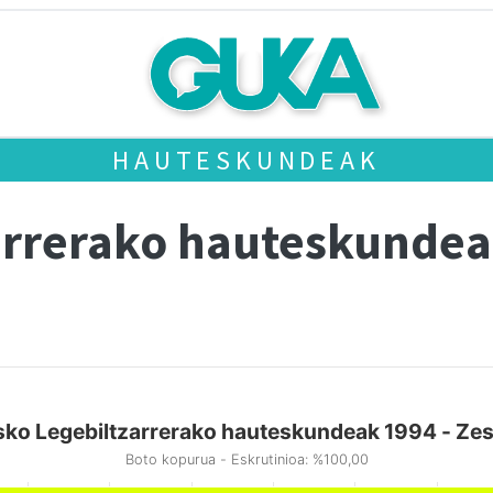
HAUTESKUNDEAK
arrerako hauteskundea
ko Legebiltzarrerako hauteskundeak 1994 - Ze
Boto kopurua - Eskrutinioa: %100,00