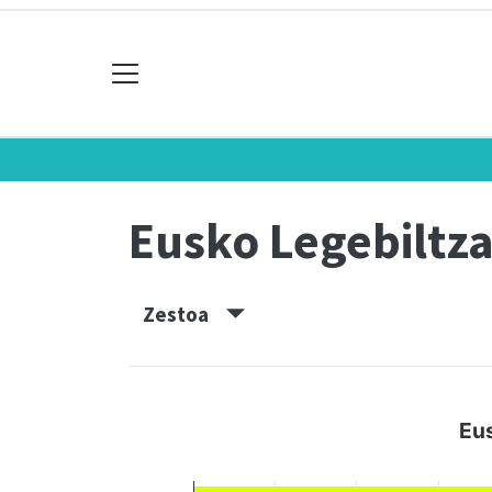
Eusko Legebiltz
Zestoa
Eus