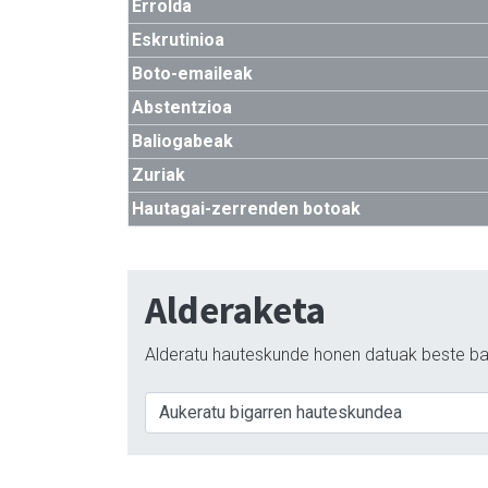
Errolda
Eskrutinioa
Boto-emaileak
Abstentzioa
Baliogabeak
Zuriak
Hautagai-zerrenden botoak
Alderaketa
Alderatu hauteskunde honen datuak beste ba