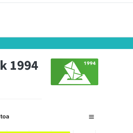
k 1994
stoa