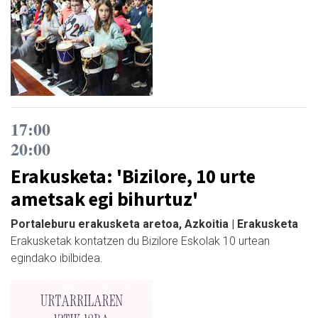
17:00
20:00
Erakusketa: 'Bizilore, 10 urte
ametsak egi bihurtuz'
Portaleburu erakusketa aretoa, Azkoitia | Erakusketa
Erakusketak kontatzen du Bizilore Eskolak 10 urtean
egindako ibilbidea.