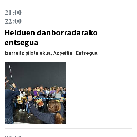
21:00
22:00
Helduen danborradarako
entsegua
Izarraitz pilotalekua, Azpeitia | Entsegua