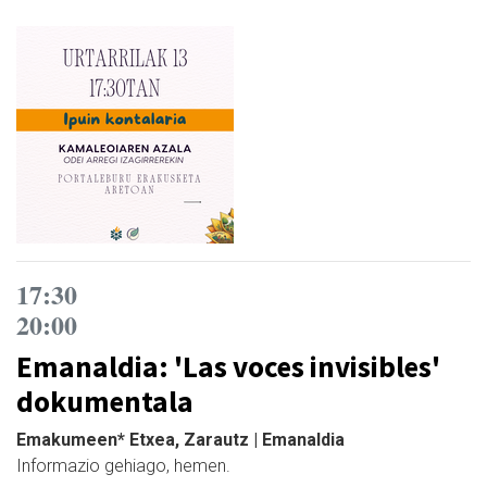
17:30
20:00
Emanaldia: 'Las voces invisibles'
dokumentala
Emakumeen* Etxea, Zarautz | Emanaldia
Informazio gehiago, hemen.