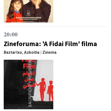
20:00
Zineforuma: 'A Fidai Film' filma
Baztartxo, Azkoitia | Zinema