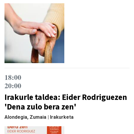
18:00
20:00
Irakurle taldea: Eider Rodriguezen
'Dena zulo bera zen'
Alondegia, Zumaia | Irakurketa