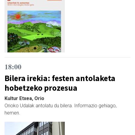
18:00
Bilera irekia: festen antolaketa
hobetzeko prozesua
Kultur Etxea, Orio
Orioko Udalak antolatu du bilera. Informazio gehiago,
hemen.