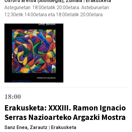
Oxford aretoa (Alondegia), Zumaia | Erakusketa
Astegunetan: 18:00etatik 20:00etara. Asteburuetan:
12:30etik 14:00etara eta 18:00etatik 20:00etara.
18:00
Erakusketa: XXXIII. Ramon Ignacio
Serras Nazioarteko Argazki Mostra
Sanz Enea, Zarautz | Erakusketa