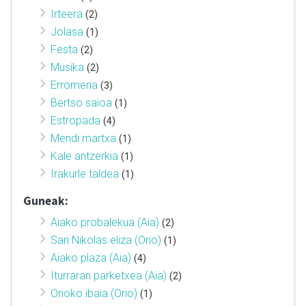
Irteera
(2)
Jolasa
(1)
Festa
(2)
Musika
(2)
Erromeria
(3)
Bertso saioa
(1)
Estropada
(4)
Mendi martxa
(1)
Kale antzerkia
(1)
Irakurle taldea
(1)
Guneak:
Aiako probalekua (Aia)
(2)
San Nikolas eliza (Orio)
(1)
Aiako plaza (Aia)
(4)
Iturraran parketxea (Aia)
(2)
Orioko ibaia (Orio)
(1)