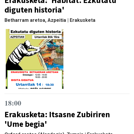
diguten historia'
Betharram aretoa, Azpeitia | Erakusketa
18:00
Erakusketa: Itsasne Zubiriren
'Ume begia'