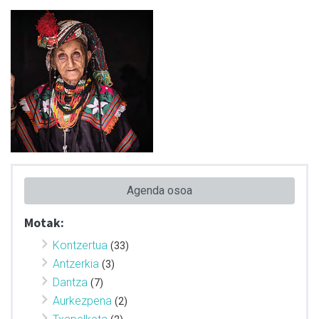
Agenda osoa
Motak:
Kontzertua
(33)
Antzerkia
(3)
Dantza
(7)
Aurkezpena
(2)