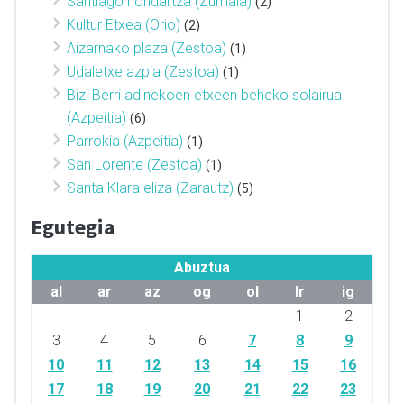
Santiago hondartza (Zumaia)
(2)
Kultur Etxea (Orio)
(2)
Aizarnako plaza (Zestoa)
(1)
Udaletxe azpia (Zestoa)
(1)
Bizi Berri adinekoen etxeen beheko solairua
(Azpeitia)
(6)
Parrokia (Azpeitia)
(1)
San Lorente (Zestoa)
(1)
Santa Klara eliza (Zarautz)
(5)
Egutegia
Abuztua
al
ar
az
og
ol
lr
ig
1
2
3
4
5
6
7
8
9
10
11
12
13
14
15
16
17
18
19
20
21
22
23