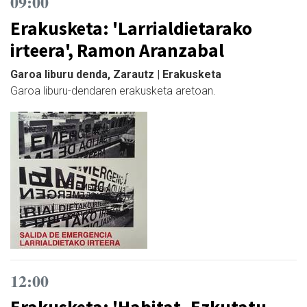
09:00
Erakusketa: 'Larrialdietarako
irteera', Ramon Aranzabal
Garoa liburu denda, Zarautz | Erakusketa
Garoa liburu-dendaren erakusketa aretoan.
12:00
Erakusketa: 'Habitat. Ezkutatu