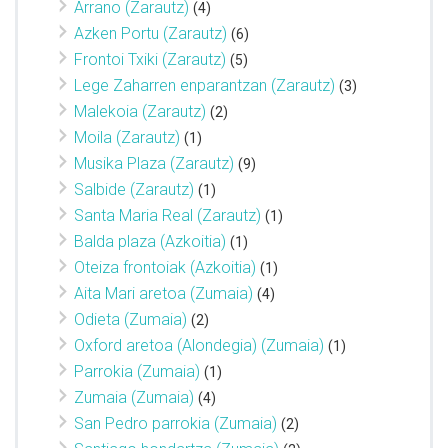
Arrano (Zarautz)
(4)
Azken Portu (Zarautz)
(6)
Frontoi Txiki (Zarautz)
(5)
Lege Zaharren enparantzan (Zarautz)
(3)
Malekoia (Zarautz)
(2)
Moila (Zarautz)
(1)
Musika Plaza (Zarautz)
(9)
Salbide (Zarautz)
(1)
Santa Maria Real (Zarautz)
(1)
Balda plaza (Azkoitia)
(1)
Oteiza frontoiak (Azkoitia)
(1)
Aita Mari aretoa (Zumaia)
(4)
Odieta (Zumaia)
(2)
Oxford aretoa (Alondegia) (Zumaia)
(1)
Parrokia (Zumaia)
(1)
Zumaia (Zumaia)
(4)
San Pedro parrokia (Zumaia)
(2)