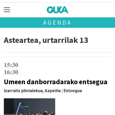
AGENDA
Asteartea, urtarrilak 13
15:30
16:30
Umeen danborradarako entsegua
Izarraitz pilotalekua, Azpeitia | Entsegua