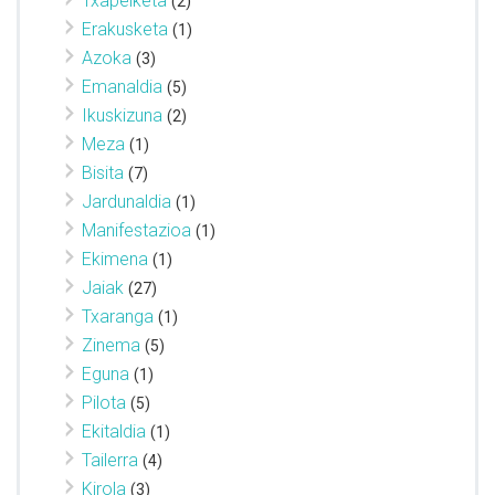
Txapelketa
(2)
Erakusketa
(1)
Azoka
(3)
Emanaldia
(5)
Ikuskizuna
(2)
Meza
(1)
Bisita
(7)
Jardunaldia
(1)
Manifestazioa
(1)
Ekimena
(1)
Jaiak
(27)
Txaranga
(1)
Zinema
(5)
Eguna
(1)
Pilota
(5)
Ekitaldia
(1)
Tailerra
(4)
Kirola
(3)