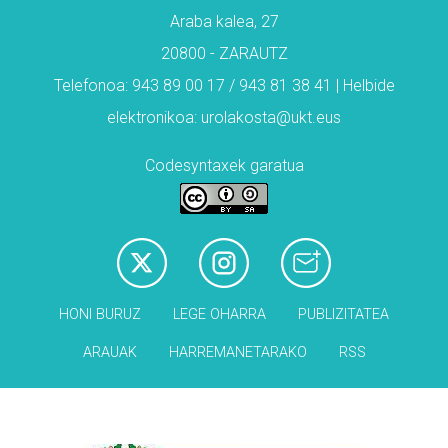
Araba kalea, 27
20800 - ZARAUTZ
Telefonoa: 943 89 00 17 / 943 81 38 41 | Helbide
elektronikoa: urolakosta@ukt.eus
Codesyntaxek garatua
HONI BURUZ
LEGE OHARRA
PUBLIZITATEA
ARAUAK
HARREMANETARAKO
RSS
Babesleak