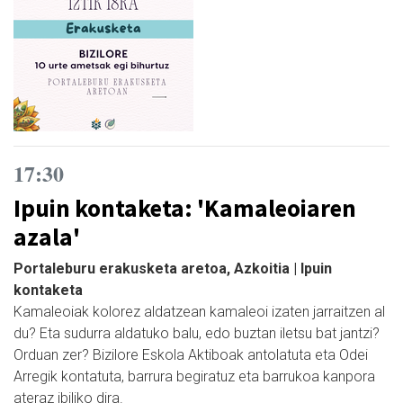
17:30
Ipuin kontaketa: 'Kamaleoiaren
azala'
Portaleburu erakusketa aretoa, Azkoitia | Ipuin
kontaketa
Kamaleoiak kolorez aldatzean kamaleoi izaten jarraitzen al
du? Eta sudurra aldatuko balu, edo buztan iletsu bat jantzi?
Orduan zer? Bizilore Eskola Aktiboak antolatuta eta Odei
Arregik kontatuta, barrura begiratuz eta barrukoa kanpora
ateraz ibiliko dira.