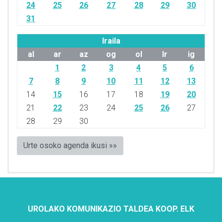
24
25
26
27
28
29
30
31
Iraila
al
ar
az
og
ol
lr
ig
1
2
3
4
5
6
7
8
9
10
11
12
13
14
15
16
17
18
19
20
21
22
23
24
25
26
27
28
29
30
Urte osoko agenda ikusi »»
UROLAKO KOMUNIKAZIO TALDEA KOOP. ELK