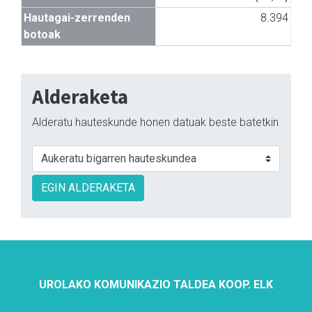
Hautagai-zerrenden
8.394
botoak
Alderaketa
Alderatu hauteskunde honen datuak beste batetkin
EGIN ALDERAKETA
UROLAKO KOMUNIKAZIO TALDEA KOOP. ELK