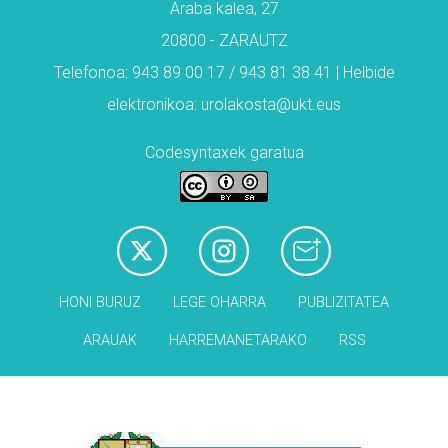
Araba kalea, 27
20800 - ZARAUTZ
Telefonoa: 943 89 00 17 / 943 81 38 41 | Helbide
elektronikoa: urolakosta@ukt.eus
Codesyntaxek garatua
HONI BURUZ
LEGE OHARRA
PUBLIZITATEA
ARAUAK
HARREMANETARAKO
RSS
Babesleak