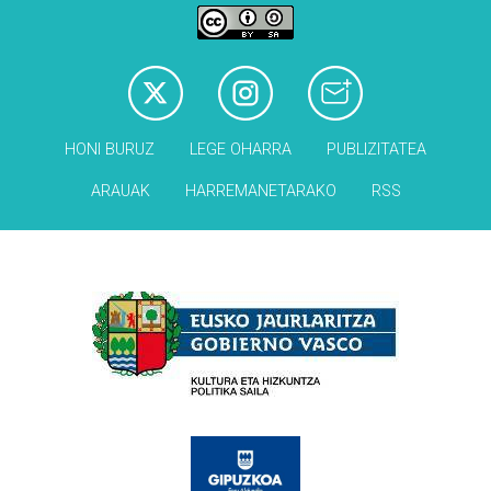
HONI BURUZ
LEGE OHARRA
PUBLIZITATEA
ARAUAK
HARREMANETARAKO
RSS
Babesleak