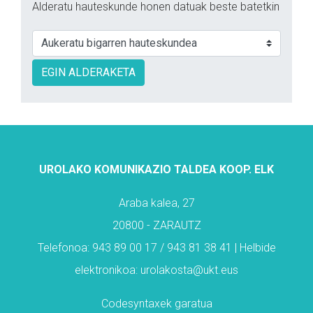
Alderatu hauteskunde honen datuak beste batetkin
EGIN ALDERAKETA
UROLAKO KOMUNIKAZIO TALDEA KOOP. ELK
Araba kalea, 27
20800 - ZARAUTZ
Telefonoa: 943 89 00 17 / 943 81 38 41 | Helbide
elektronikoa: urolakosta@ukt.eus
Codesyntaxek garatua