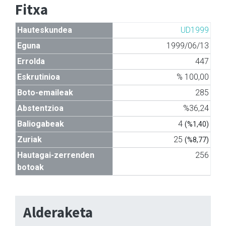
Fitxa
Hauteskundea
UD1999
Eguna
1999/06/13
Errolda
447
Eskrutinioa
% 100,00
Boto-emaileak
285
Abstentzioa
%36,24
Baliogabeak
4
(%1,40)
Zuriak
25
(%8,77)
Hautagai-zerrenden
256
botoak
Alderaketa