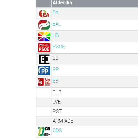
Alderdia
EA
EAJ
HB
PSOE
EE
PP
EB
EHB
LVE
PST
ARM-ADE
CDS