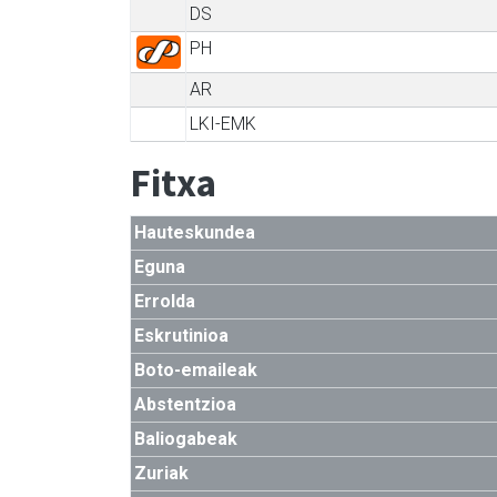
DS
PH
AR
LKI-EMK
Fitxa
Hauteskundea
Eguna
Errolda
Eskrutinioa
Boto-emaileak
Abstentzioa
Baliogabeak
Zuriak