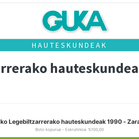
HAUTESKUNDEAK
arrerako hauteskundea
ko Legebiltzarrerako hauteskundeak 1990 - Zar
Boto kopurua - Eskrutinioa: %100,00