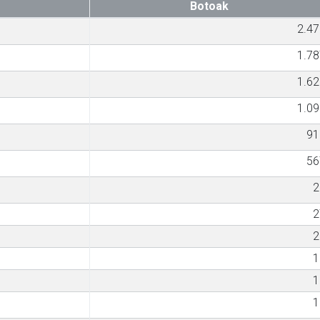
Botoak
2.47
1.78
1.62
1.09
91
56
2
2
2
1
1
1