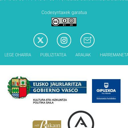
Codesyntaxek garatua
LEGE OHARRA
PUBLIZITATEA
ARAUAK
HARREMANET
Babesleak