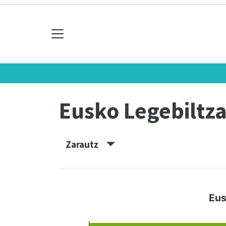
Eusko Legebiltz
Zarautz
Eus