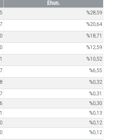
Ehun.
5
%28,59
7
%20,64
0
%18,71
0
%12,59
1
%10,52
7
%6,55
8
%0,32
7
%0,31
6
%0,30
1
%0,13
0
%0,12
0
%0,12