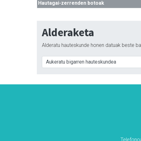
Hautagai-zerrenden botoak
Alderaketa
Alderatu hauteskunde honen datuak beste ba
Telefonoa