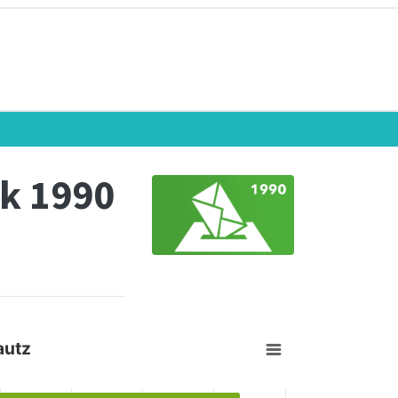
k 1990
autz