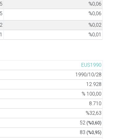
5
%0,06
5
%0,06
2
%0,02
1
%0,01
EUS1990
1990/10/28
12.928
% 100,00
8.710
%32,63
52
(%0,60)
83
(%0,95)