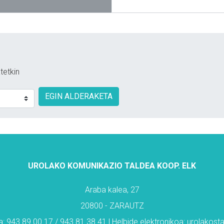
tetkin
EGIN ALDERAKETA
UROLAKO KOMUNIKAZIO TALDEA KOOP. ELK
Araba kalea, 27
20800 - ZARAUTZ
: 943 89 00 17 / 943 81 38 41 | Helbide elektronikoa: urolakos