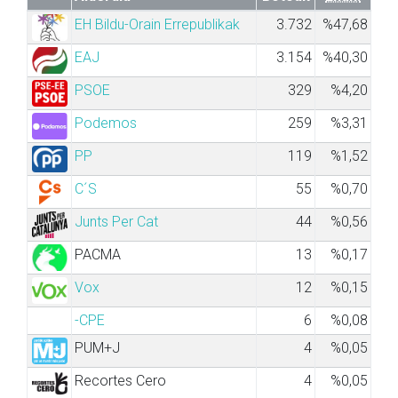
EH Bildu-Orain Errepublikak
3.732
%47,68
EAJ
3.154
%40,30
PSOE
329
%4,20
Podemos
259
%3,31
PP
119
%1,52
C´S
55
%0,70
Junts Per Cat
44
%0,56
PACMA
13
%0,17
Vox
12
%0,15
-CPE
6
%0,08
PUM+J
4
%0,05
Recortes Cero
4
%0,05