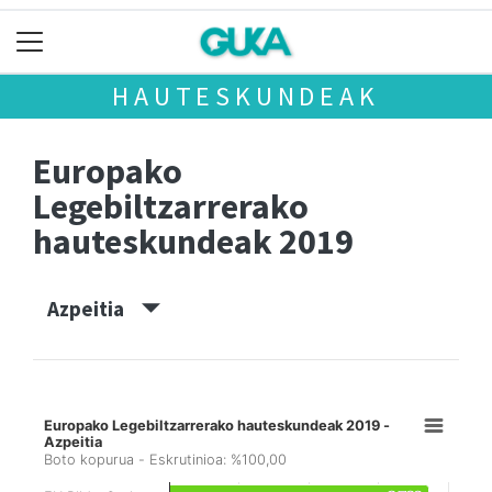
HAUTESKUNDEAK
Europako
Legebiltzarrerako
hauteskundeak 2019
Azpeitia
Europako Legebiltzarrerako hauteskundeak 2019 -
Azpeitia
Boto kopurua - Eskrutinioa: %100,00