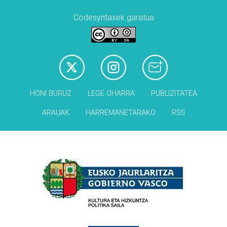
Codesyntaxek garatua
HONI BURUZ
LEGE OHARRA
PUBLIZITATEA
ARAUAK
HARREMANETARAKO
RSS
Babesleak