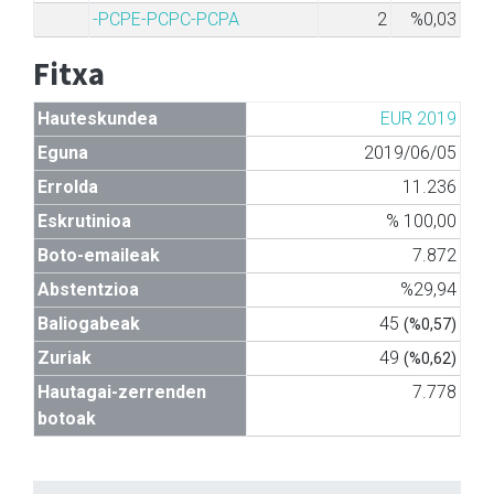
-PCPE-PCPC-PCPA
2
%0,03
Fitxa
Hauteskundea
EUR 2019
Eguna
2019/06/05
Errolda
11.236
Eskrutinioa
% 100,00
Boto-emaileak
7.872
Abstentzioa
%29,94
Baliogabeak
45
(%0,57)
Zuriak
49
(%0,62)
Hautagai-zerrenden
7.778
botoak