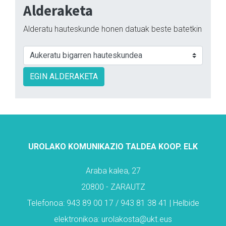
Alderaketa
Alderatu hauteskunde honen datuak beste batetkin
EGIN ALDERAKETA
UROLAKO KOMUNIKAZIO TALDEA KOOP. ELK
Araba kalea, 27
20800 - ZARAUTZ
Telefonoa: 943 89 00 17 / 943 81 38 41 | Helbide
elektronikoa: urolakosta@ukt.eus