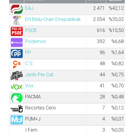
EAJ
2.471
%42,12
EH Bildu-Orain Errepublikak
2.054
%35,02
PSOE
616
%10,50
Podemos
392
%6,68
PP
96
%1,64
C´S
48
%0,82
Junts Per Cat
44
%0,75
Vox
41
%0,70
PACMA
28
%0,48
Recortes Cero
7
%0,12
PUM+J
4
%0,07
I.Fem
3
%0,05