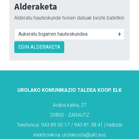
Alderaketa
Alderatu hauteskunde honen datuak beste batetkin
EGIN ALDERAKETA
UROLAKO KOMUNIKAZIO TALDEA KOOP. ELK
Araba kalea, 27
20800 - ZARAUTZ
Telefonoa: 943 89 00 17 / 943 81 38 41 | Helbide
elektronikoa: urolakosta@ukt.eus