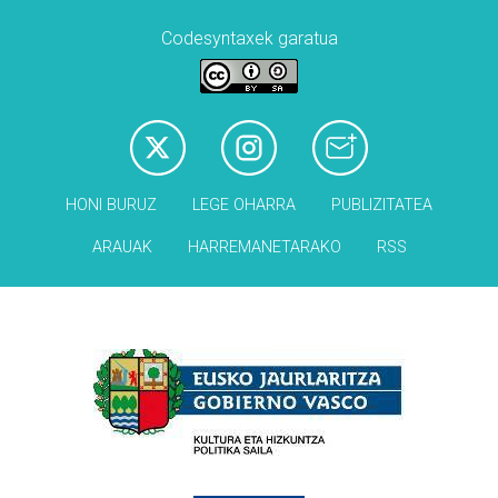
Codesyntaxek garatua
HONI BURUZ
LEGE OHARRA
PUBLIZITATEA
ARAUAK
HARREMANETARAKO
RSS
Babesleak