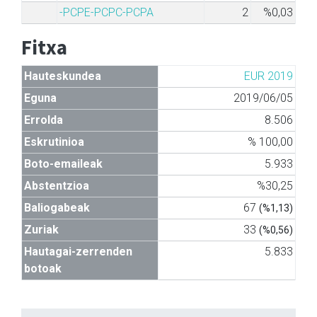
-PCPE-PCPC-PCPA
2
%0,03
Fitxa
Hauteskundea
EUR 2019
Eguna
2019/06/05
Errolda
8.506
Eskrutinioa
% 100,00
Boto-emaileak
5.933
Abstentzioa
%30,25
Baliogabeak
67
(%1,13)
Zuriak
33
(%0,56)
Hautagai-zerrenden
5.833
botoak