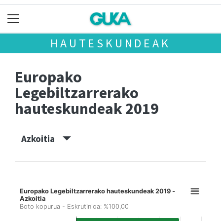
HAUTESKUNDEAK
Europako
Legebiltzarrerako
hauteskundeak 2019
Azkoitia
Europako Legebiltzarrerako hauteskundeak 2019 -
Azkoitia
Boto kopurua - Eskrutinioa: %100,00