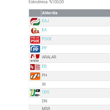
Eskrutinioa: %100,00
Alderdia
EAJ
EA
PSOE
PP
ARALAR
EB
PH
IR
CDS
DN
MSR