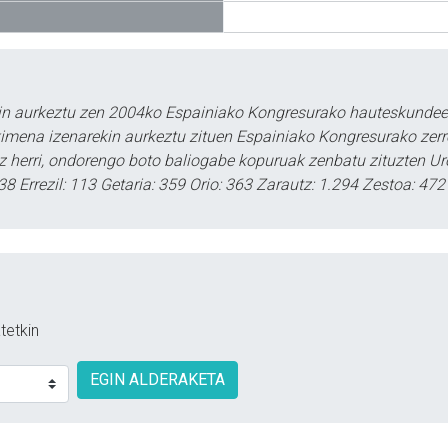
rekin aurkeztu zen 2004ko Espainiako Kongresurako hauteskundee
kimena izenarekin aurkeztu zituen Espainiako Kongresurako zer
riz herri, ondorengo boto baliogabe kopuruak zenbatu zituzten U
38 Errezil: 113 Getaria: 359 Orio: 363 Zarautz: 1.294 Zestoa: 47
tetkin
EGIN ALDERAKETA