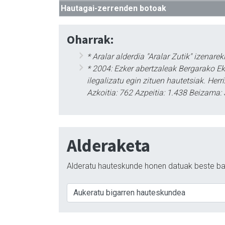
Hautagai-zerrenden botoak
Oharrak:
* Aralar alderdia "Aralar Zutik" izena
* 2004: Ezker abertzaleak Bergarako E
ilegalizatu egin zituen hautetsiak. Her
Azkoitia: 762 Azpeitia: 1.438 Beizama: 
Alderaketa
Alderatu hauteskunde honen datuak beste ba