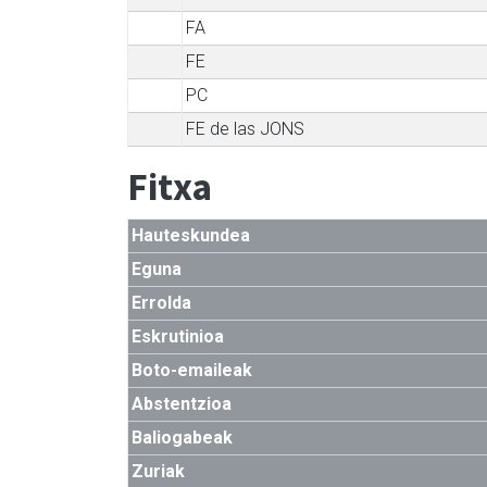
FA
FE
PC
FE de las JONS
Fitxa
Hauteskundea
Eguna
Errolda
Eskrutinioa
Boto-emaileak
Abstentzioa
Baliogabeak
Zuriak