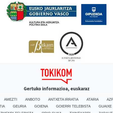
Gertuko informazioa, euskaraz
AMEZTI
ANBOTO
ANTXETA IRRATIA
ATARIA
AZP
TIA
GEURIA
GOIENA
GOIERRI TELEBISTA
GUAIXE