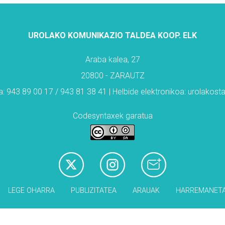
UROLAKO KOMUNIKAZIO TALDEA KOOP. ELK
Araba kalea, 27
20800 - ZARAUTZ
: 943 89 00 17 / 943 81 38 41 | Helbide elektronikoa: urolakos
Codesyntaxek garatua
LEGE OHARRA
PUBLIZITATEA
ARAUAK
HARREMANET
Babesleak