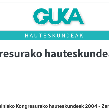
HAUTESKUNDEAK
gresurako hauteskund
iniako Kongresurako hauteskundeak 2004 - Za