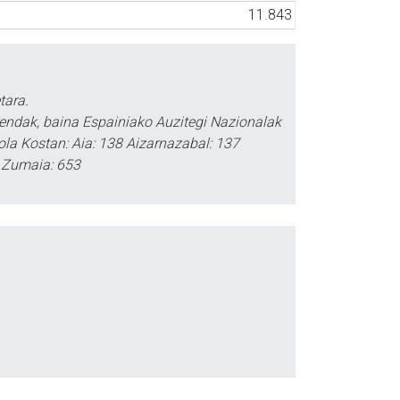
11.843
tara.
rendak, baina Espainiako Auzitegi Nazionalak
rola Kostan: Aia: 138 Aizarnazabal: 137
2 Zumaia: 653