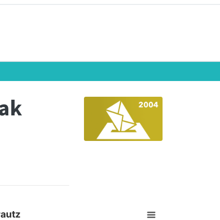
eak
rautz