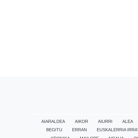
AIARALDEA
AIKOR
AIURRI
ALEA
BEGITU
ERRAN
EUSKALERRIA IRRA