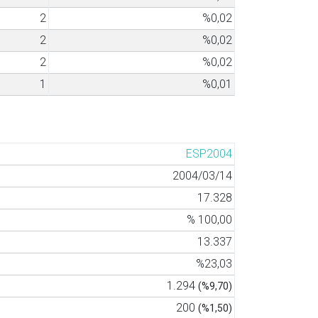
2
%0,02
2
%0,02
2
%0,02
1
%0,01
ESP2004
2004/03/14
17.328
% 100,00
13.337
%23,03
1.294
(%9,70)
200
(%1,50)