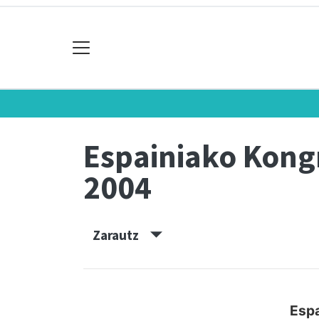
Espainiako Kon
2004
Zarautz
Espa