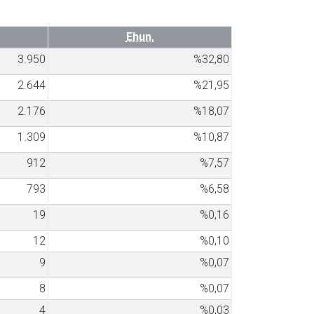
Ehun.
3.950
%32,80
2.644
%21,95
2.176
%18,07
1.309
%10,87
912
%7,57
793
%6,58
19
%0,16
12
%0,10
9
%0,07
8
%0,07
4
%0,03