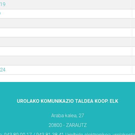
019
9
024
UROLAKO KOMUNIKAZIO TALDEA KOOP. ELK
Araba kalea, 27
20800 - ZARAUTZ
: 943 89 00 17 / 943 81 38 41 | Helbide elektronikoa: urolakos