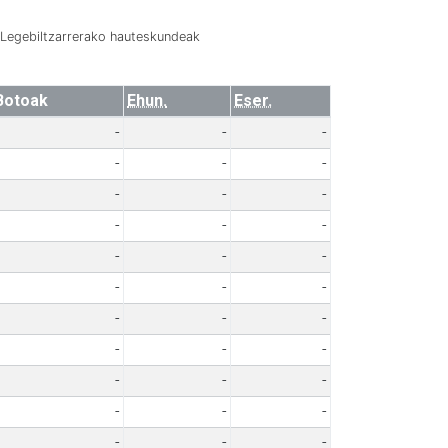
Legebiltzarrerako hauteskundeak
Botoak
Ehun.
Eser.
-
-
-
-
-
-
-
-
-
-
-
-
-
-
-
-
-
-
-
-
-
-
-
-
-
-
-
-
-
-
-
-
-