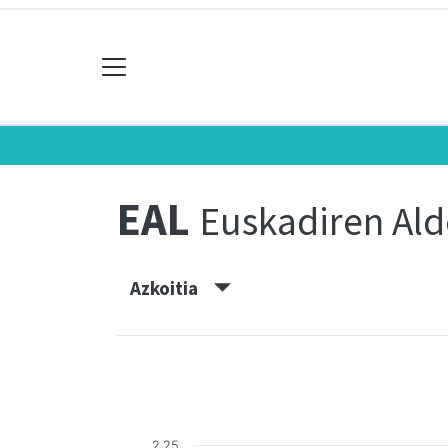
EAL
Euskadiren Ald
Azkoitia
2.25