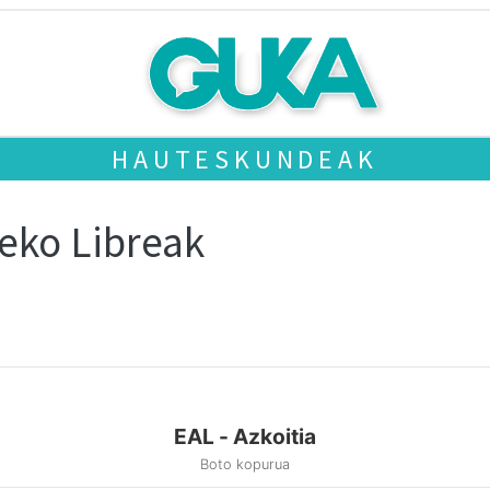
HAUTESKUNDEAK
eko Libreak
EAL - Azkoitia
Boto kopurua