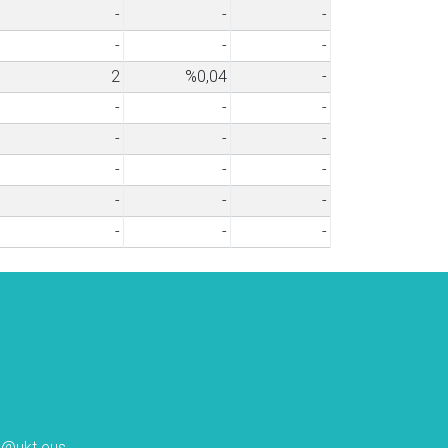
-
-
-
-
-
-
2
%0,04
-
-
-
-
-
-
-
-
-
-
-
-
-
-
-
-
ta@ukt.eus