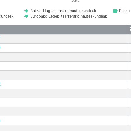
Data
Batzar Nagusietarako hauteskundeak
Eusko 
skundeak
Europako Legebiltzarrerako hauteskundeak
7
9
2
6