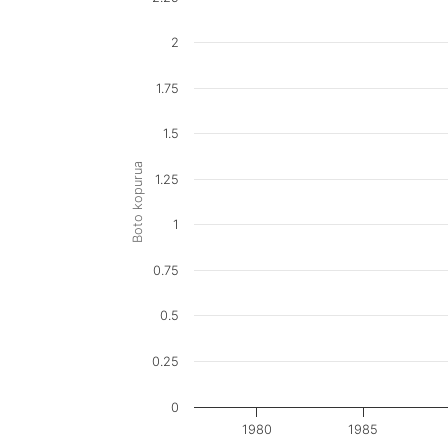
2
1.75
1.5
Boto kopurua
1.25
1
0.75
0.5
0.25
0
1980
1985