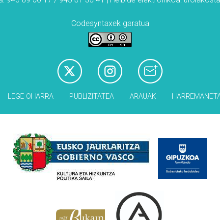
Codesyntaxek garatua
LEGE OHARRA
PUBLIZITATEA
ARAUAK
HARREMANET
Babesleak