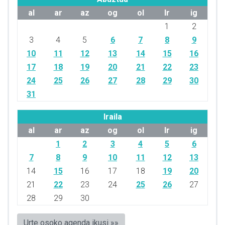
al
ar
az
og
ol
lr
ig
1
2
3
4
5
6
7
8
9
10
11
12
13
14
15
16
17
18
19
20
21
22
23
24
25
26
27
28
29
30
31
Iraila
al
ar
az
og
ol
lr
ig
1
2
3
4
5
6
7
8
9
10
11
12
13
14
15
16
17
18
19
20
21
22
23
24
25
26
27
28
29
30
Urte osoko agenda ikusi »»