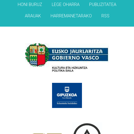
HONI BURUZ
LEGE OHARRA
PUBLIZITATEA
ARAUAK
HARREMANETARAKO
RSS
Babesleak