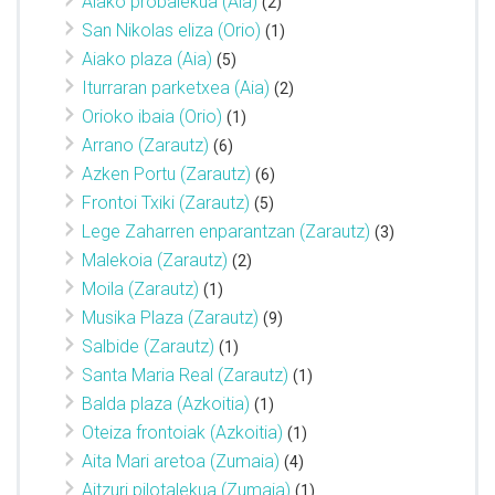
Aiako probalekua (Aia)
(2)
San Nikolas eliza (Orio)
(1)
Aiako plaza (Aia)
(5)
Iturraran parketxea (Aia)
(2)
Orioko ibaia (Orio)
(1)
Arrano (Zarautz)
(6)
Azken Portu (Zarautz)
(6)
Frontoi Txiki (Zarautz)
(5)
Lege Zaharren enparantzan (Zarautz)
(3)
Malekoia (Zarautz)
(2)
Moila (Zarautz)
(1)
Musika Plaza (Zarautz)
(9)
Salbide (Zarautz)
(1)
Santa Maria Real (Zarautz)
(1)
Balda plaza (Azkoitia)
(1)
Oteiza frontoiak (Azkoitia)
(1)
Aita Mari aretoa (Zumaia)
(4)
Aitzuri pilotalekua (Zumaia)
(1)