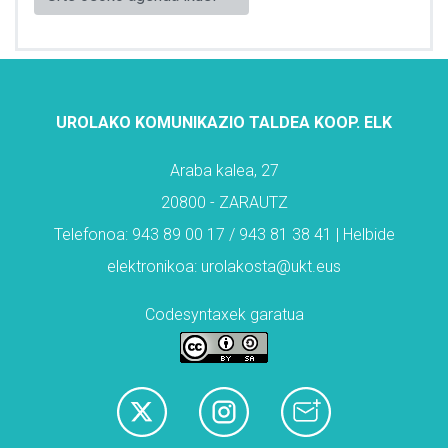
UROLAKO KOMUNIKAZIO TALDEA KOOP. ELK
Araba kalea, 27
20800 - ZARAUTZ
Telefonoa: 943 89 00 17 / 943 81 38 41 | Helbide
elektronikoa: urolakosta@ukt.eus
Codesyntaxek garatua