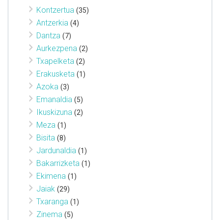
Kontzertua
(35)
Antzerkia
(4)
Dantza
(7)
Aurkezpena
(2)
Txapelketa
(2)
Erakusketa
(1)
Azoka
(3)
Emanaldia
(5)
Ikuskizuna
(2)
Meza
(1)
Bisita
(8)
Jardunaldia
(1)
Bakarrizketa
(1)
Ekimena
(1)
Jaiak
(29)
Txaranga
(1)
Zinema
(5)