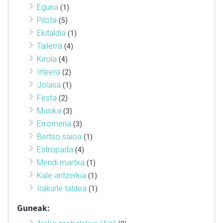
Eguna
(1)
Pilota
(5)
Ekitaldia
(1)
Tailerra
(4)
Kirola
(4)
Irteera
(2)
Jolasa
(1)
Festa
(2)
Musika
(3)
Erromeria
(3)
Bertso saioa
(1)
Estropada
(4)
Mendi martxa
(1)
Kale antzerkia
(1)
Irakurle taldea
(1)
Guneak: