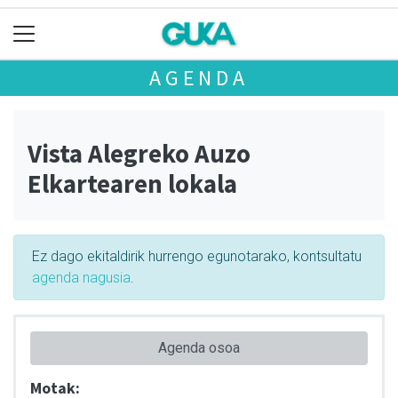
AGENDA
Vista Alegreko Auzo
Elkartearen lokala
Ez dago ekitaldirik hurrengo egunotarako, kontsultatu
agenda nagusia
.
Agenda osoa
Motak: