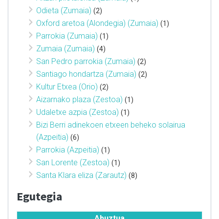
Odieta (Zumaia)
(2)
Oxford aretoa (Alondegia) (Zumaia)
(1)
Parrokia (Zumaia)
(1)
Zumaia (Zumaia)
(4)
San Pedro parrokia (Zumaia)
(2)
Santiago hondartza (Zumaia)
(2)
Kultur Etxea (Orio)
(2)
Aizarnako plaza (Zestoa)
(1)
Udaletxe azpia (Zestoa)
(1)
Bizi Berri adinekoen etxeen beheko solairua
(Azpeitia)
(6)
Parrokia (Azpeitia)
(1)
San Lorente (Zestoa)
(1)
Santa Klara eliza (Zarautz)
(8)
Egutegia
Abuztua