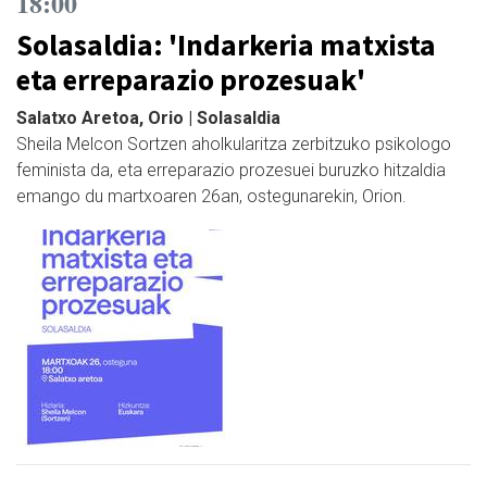
18:00
Solasaldia: 'Indarkeria matxista
eta erreparazio prozesuak'
Salatxo Aretoa, Orio | Solasaldia
Sheila Melcon Sortzen aholkularitza zerbitzuko psikologo
feminista da, eta erreparazio prozesuei buruzko hitzaldia
emango du martxoaren 26an, ostegunarekin, Orion.