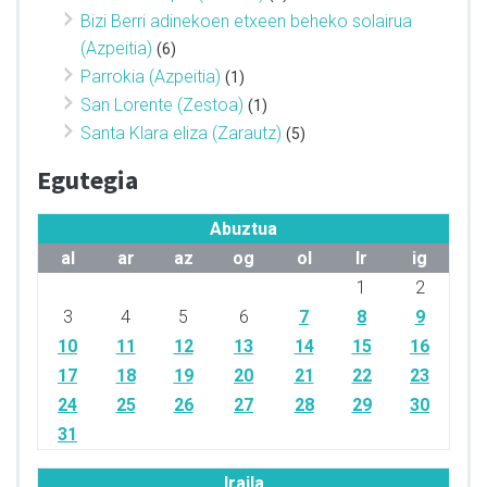
Bizi Berri adinekoen etxeen beheko solairua
(Azpeitia)
(6)
Parrokia (Azpeitia)
(1)
San Lorente (Zestoa)
(1)
Santa Klara eliza (Zarautz)
(5)
Egutegia
Abuztua
al
ar
az
og
ol
lr
ig
1
2
3
4
5
6
7
8
9
10
11
12
13
14
15
16
17
18
19
20
21
22
23
24
25
26
27
28
29
30
31
Iraila