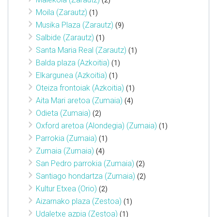
(2)
Moila (Zarautz)
(1)
Musika Plaza (Zarautz)
(9)
Salbide (Zarautz)
(1)
Santa Maria Real (Zarautz)
(1)
Balda plaza (Azkoitia)
(1)
Elkargunea (Azkoitia)
(1)
Oteiza frontoiak (Azkoitia)
(1)
Aita Mari aretoa (Zumaia)
(4)
Odieta (Zumaia)
(2)
Oxford aretoa (Alondegia) (Zumaia)
(1)
Parrokia (Zumaia)
(1)
Zumaia (Zumaia)
(4)
San Pedro parrokia (Zumaia)
(2)
Santiago hondartza (Zumaia)
(2)
Kultur Etxea (Orio)
(2)
Aizarnako plaza (Zestoa)
(1)
Udaletxe azpia (Zestoa)
(1)