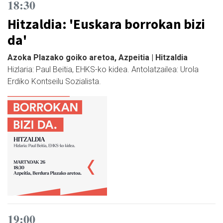
18:30
Hitzaldia: 'Euskara borrokan bizi
da'
Azoka Plazako goiko aretoa, Azpeitia | Hitzaldia
Hizlaria: Paul Beitia, EHKS-ko kidea. Antolatzailea: Urola
Erdiko Kontseilu Sozialista.
19:00