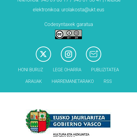
elektronikoa: urolakosta@ukt.eus
Codesyntaxek garatua
HONI BURUZ
LEGE OHARRA
PUBLIZITATEA
ARAUAK
HARREMANETARAKO
RSS
Babesleak