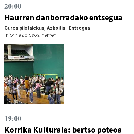
20:00
Haurren danborradako entsegua
Gurea pilotalekua, Azkoitia | Entsegua
Informazio osoa, hemen.
19:00
Korrika Kulturala: bertso poteoa