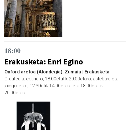
18:00
Erakusketa: Enri Egino
Oxford aretoa (Alondegia), Zumaia | Erakusketa
Ordutegia: egunero, 18:00etatik 20:00etara; asteburu eta
jaiegunetan, 12:30etik 14:00etara eta 18:00etatik
20:00etara.