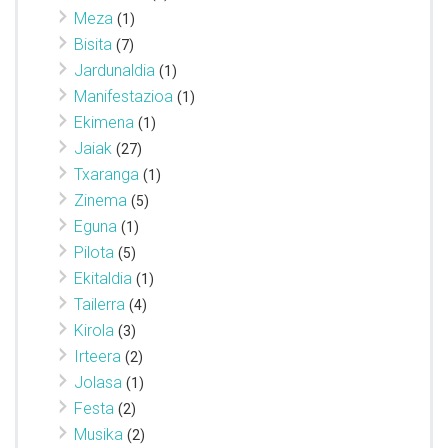
Meza
(1)
Bisita
(7)
Jardunaldia
(1)
Manifestazioa
(1)
Ekimena
(1)
Jaiak
(27)
Txaranga
(1)
Zinema
(5)
Eguna
(1)
Pilota
(5)
Ekitaldia
(1)
Tailerra
(4)
Kirola
(3)
Irteera
(2)
Jolasa
(1)
Festa
(2)
Musika
(2)