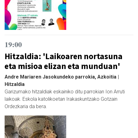
19:00
Hitzaldia: 'Laikoaren nortasuna
eta misioa elizan eta munduan'
Andre Mariaren Jasokundeko parrokia, Azkoitia |
Hitzaldia
Garizumako hitzaldiak eskainiko ditu parrokian Ion Arruti
laikoak. Eskola katolikoetan Irakaskuntzako Gotzain
Ordezkaria da bera.