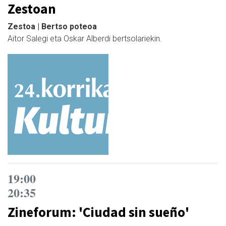
Zestoan
Zestoa | Bertso poteoa
Aitor Salegi eta Oskar Alberdi bertsolariekin.
19:00
20:35
Zineforum: 'Ciudad sin sueño'