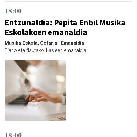
18:00
Entzunaldia: Pepita Enbil Musika
Eskolakoen emanaldia
Musika Eskola, Getaria | Emanaldia
Piano eta flautako ikasleen emanaldia.
18:00