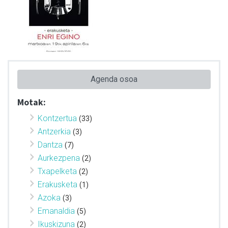
Agenda osoa
Motak:
Kontzertua
(33)
Antzerkia
(3)
Dantza
(7)
Aurkezpena
(2)
Txapelketa
(2)
Erakusketa
(1)
Azoka
(3)
Emanaldia
(5)
Ikuskizuna
(2)