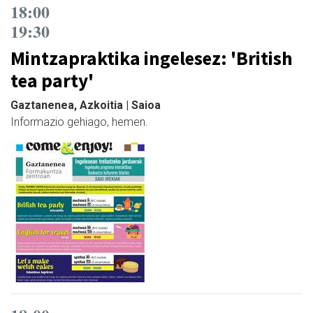
18:00
19:30
Mintzapraktika ingelesez: 'British
tea party'
Gaztanenea, Azkoitia | Saioa
Informazio gehiago, hemen.