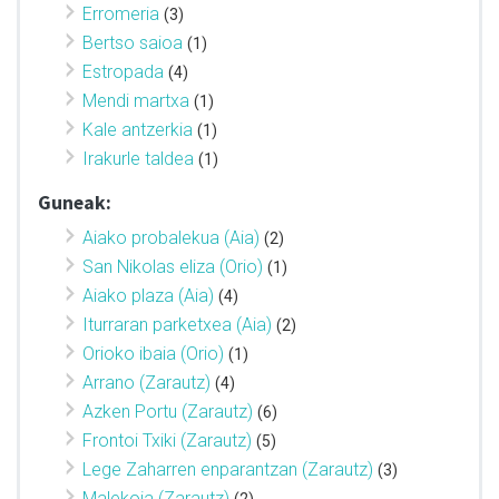
Erromeria
(3)
Bertso saioa
(1)
Estropada
(4)
Mendi martxa
(1)
Kale antzerkia
(1)
Irakurle taldea
(1)
Guneak:
Aiako probalekua (Aia)
(2)
San Nikolas eliza (Orio)
(1)
Aiako plaza (Aia)
(4)
Iturraran parketxea (Aia)
(2)
Orioko ibaia (Orio)
(1)
Arrano (Zarautz)
(4)
Azken Portu (Zarautz)
(6)
Frontoi Txiki (Zarautz)
(5)
Lege Zaharren enparantzan (Zarautz)
(3)
Malekoia (Zarautz)