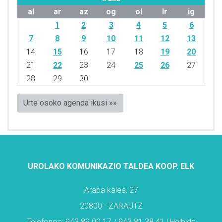
al
ar
az
og
ol
lr
ig
1
2
3
4
5
6
7
8
9
10
11
12
13
14
15
16
17
18
19
20
21
22
23
24
25
26
27
28
29
30
Urte osoko agenda ikusi »»
UROLAKO KOMUNIKAZIO TALDEA KOOP. ELK
Araba kalea, 27
20800 - ZARAUTZ
Telefonoa: 943 89 00 17 / 943 81 38 41 | Helbide