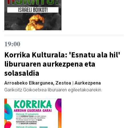
19:00
Korrika Kulturala: 'Esnatu ala hil'
liburuaren aurkezpena eta
solasaldia
Arroabeko Elkargunea, Zestoa | Aurkezpena
Garikoitz Goikoetxea liburuaren egileetakoarekin.