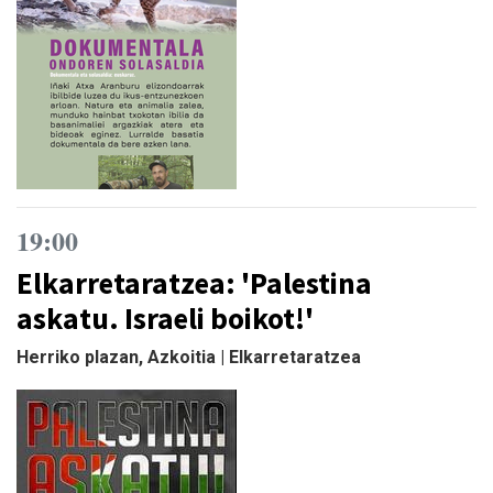
19:00
Elkarretaratzea: 'Palestina
askatu. Israeli boikot!'
Herriko plazan, Azkoitia | Elkarretaratzea