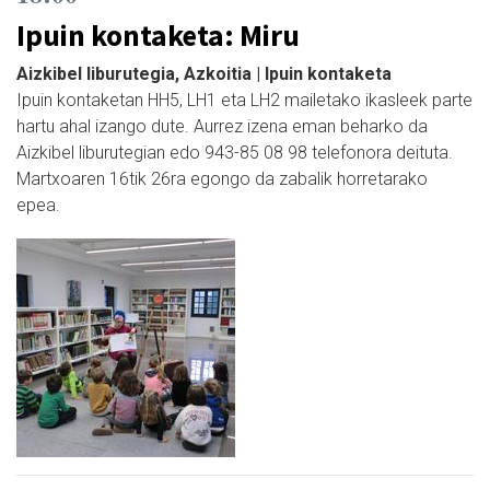
Ipuin kontaketa: Miru
Aizkibel liburutegia, Azkoitia | Ipuin kontaketa
Ipuin kontaketan HH5, LH1 eta LH2 mailetako ikasleek parte
hartu ahal izango dute. Aurrez izena eman beharko da
Aizkibel liburutegian edo 943-85 08 98 telefonora deituta.
Martxoaren 16tik 26ra egongo da zabalik horretarako
epea.