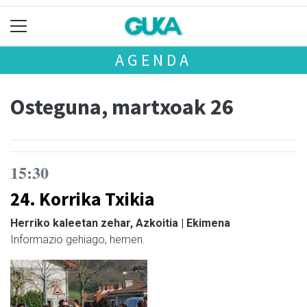
AGENDA
Osteguna, martxoak 26
15:30
24. Korrika Txikia
Herriko kaleetan zehar, Azkoitia | Ekimena
Informazio gehiago, hemen.