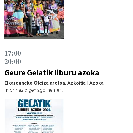
17:00
20:00
Geure Gelatik liburu azoka
Elkarguneko Oteiza aretoa, Azkoitia | Azoka
Informazio gehiago, hemen.