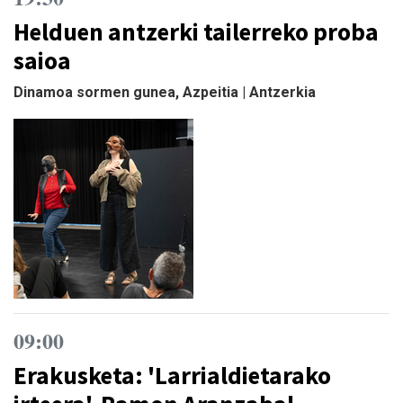
Helduen antzerki tailerreko proba
saioa
Dinamoa sormen gunea, Azpeitia | Antzerkia
09:00
Erakusketa: 'Larrialdietarako