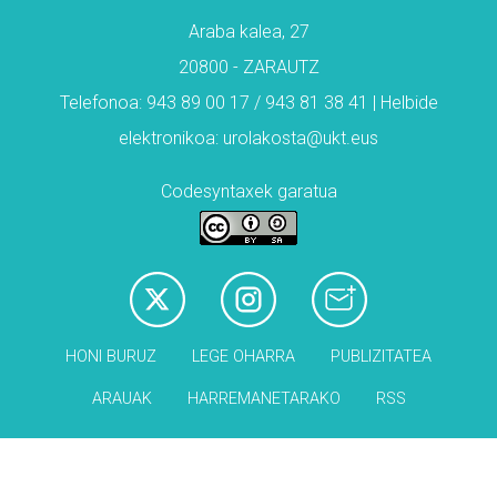
Araba kalea, 27
20800 - ZARAUTZ
Telefonoa: 943 89 00 17 / 943 81 38 41 | Helbide
elektronikoa: urolakosta@ukt.eus
Codesyntaxek garatua
HONI BURUZ
LEGE OHARRA
PUBLIZITATEA
ARAUAK
HARREMANETARAKO
RSS
Babesleak