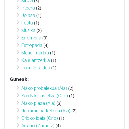
Kirola
(3)
Irteera
(2)
Jolasa
(1)
Festa
(1)
Musika
(2)
Erromeria
(3)
Estropada
(4)
Mendi martxa
(1)
Kale antzerkia
(1)
Irakurle taldea
(1)
Guneak:
Aiako probalekua (Aia)
(2)
San Nikolas eliza (Orio)
(1)
Aiako plaza (Aia)
(3)
Iturraran parketxea (Aia)
(2)
Orioko ibaia (Orio)
(1)
Arrano (Zarautz)
(4)