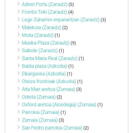
Azken Portu (Zarautz)
(5)
Frontoi Txiki (Zarautz)
(4)
Lege Zaharren enparantzan (Zarautz)
(3)
Malekoia (Zarautz)
(2)
Moila (Zarautz)
(1)
Musika Plaza (Zarautz)
(9)
Salbide (Zarautz)
(1)
Santa Maria Real (Zarautz)
(1)
Balda plaza (Azkoitia)
(1)
Elkargunea (Azkoitia)
(1)
Oteiza frontoiak (Azkoitia)
(1)
Aita Mari aretoa (Zumaia)
(3)
Odieta (Zumaia)
(2)
Oxford aretoa (Alondegia) (Zumaia)
(1)
Parrokia (Zumaia)
(1)
Zumaia (Zumaia)
(3)
San Pedro parrokia (Zumaia)
(2)