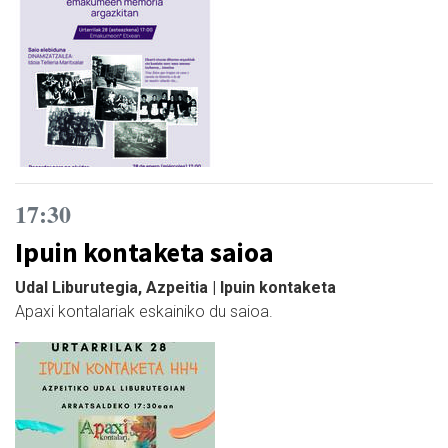
17:30
Ipuin kontaketa saioa
Udal Liburutegia, Azpeitia | Ipuin kontaketa
Apaxi kontalariak eskainiko du saioa.