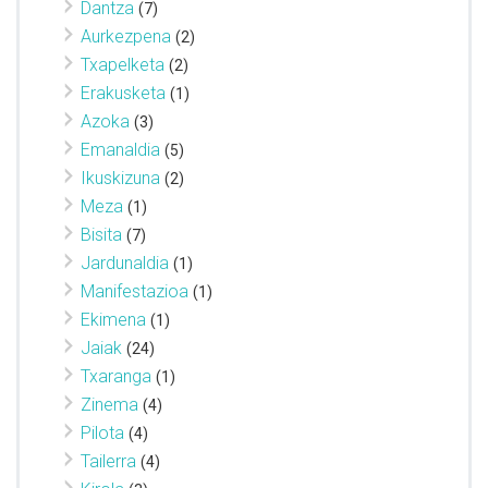
Dantza
(7)
Aurkezpena
(2)
Txapelketa
(2)
Erakusketa
(1)
Azoka
(3)
Emanaldia
(5)
Ikuskizuna
(2)
Meza
(1)
Bisita
(7)
Jardunaldia
(1)
Manifestazioa
(1)
Ekimena
(1)
Jaiak
(24)
Txaranga
(1)
Zinema
(4)
Pilota
(4)
Tailerra
(4)