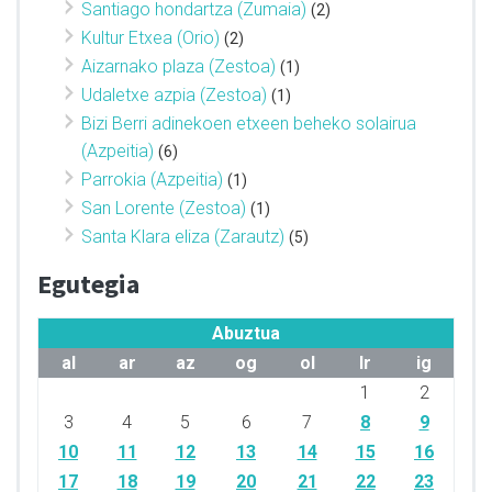
Santiago hondartza (Zumaia)
(2)
Kultur Etxea (Orio)
(2)
Aizarnako plaza (Zestoa)
(1)
Udaletxe azpia (Zestoa)
(1)
Bizi Berri adinekoen etxeen beheko solairua
(Azpeitia)
(6)
Parrokia (Azpeitia)
(1)
San Lorente (Zestoa)
(1)
Santa Klara eliza (Zarautz)
(5)
Egutegia
Abuztua
al
ar
az
og
ol
lr
ig
1
2
3
4
5
6
7
8
9
10
11
12
13
14
15
16
17
18
19
20
21
22
23