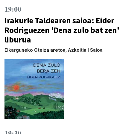
19:00
Irakurle Taldearen saioa: Eider
Rodriguezen 'Dena zulo bat zen'
liburua
Elkarguneko Oteiza aretoa, Azkoitia | Saioa
19:30