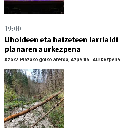
19:00
Uholdeen eta haizeteen larrialdi
planaren aurkezpena
Azoka Plazako goiko aretoa, Azpeitia | Aurkezpena