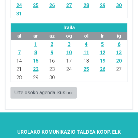
24
25
26
27
28
29
30
31
Iraila
al
ar
az
og
ol
lr
ig
1
2
3
4
5
6
7
8
9
10
11
12
13
14
15
16
17
18
19
20
21
22
23
24
25
26
27
28
29
30
Urte osoko agenda ikusi »»
UROLAKO KOMUNIKAZIO TALDEA KOOP. ELK