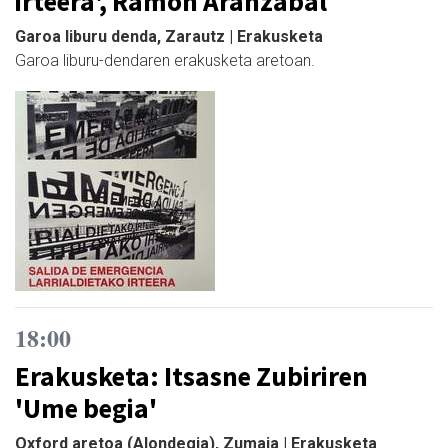
irteera', Ramon Aranzabal
Garoa liburu denda, Zarautz | Erakusketa
Garoa liburu-dendaren erakusketa aretoan.
18:00
Erakusketa: Itsasne Zubiriren
'Ume begia'
Oxford aretoa (Alondegia), Zumaia | Erakusketa