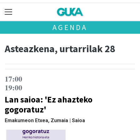
AGENDA
Asteazkena, urtarrilak 28
17:00
19:00
Lan saioa: 'Ez ahazteko
gogoratuz'
Emakumeon Etxea, Zumaia | Saioa