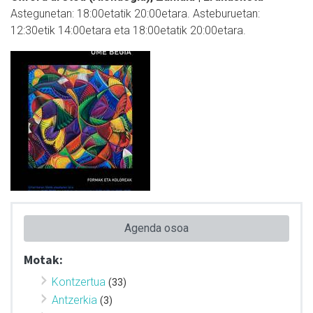
Astegunetan: 18:00etatik 20:00etara. Asteburuetan:
12:30etik 14:00etara eta 18:00etatik 20:00etara.
Agenda osoa
Motak:
Kontzertua
(33)
Antzerkia
(3)