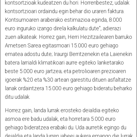
kontsortzioak kudeatzen du hori. Horrenbestez, udalak
kontsortzioari ordaindu egin behar dio uraren faktura.
Kontsumoaren araberako estimazioa eginda, 8.000
euro inguruko izango direla kalkulatu dute", adierazi
zuen alkateak. Horrez gain, Herri Hezitzailearen barruko
Ametsen Sarea egitasmoari 15.000 euro gehiago
ematea adostu dute; Iraurgi Berritzenekin eta Laienekin
batera larrialdi klimatikoari aurre egiteko lanketarako
beste 5.000 euro jartzea; eta petrolioaren prezioaren
igoerak %20 eta %30 artean garestitu dituen asfaltatze
lanak ordaintzera 15.000 euro gehiago bideratu beharko
ditu udalak.
Horrez gain, landa lurrak erosteko deialdia egiteko
asmoa ere badu udalak, eta horretara 5.000 euro
gehiago bideratzea erabaki du. Uda aurretik egingo du
deialdia eta landa lurren jabeei aukera emango die lurrak