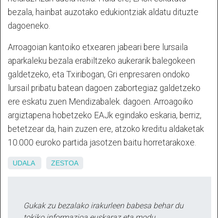
bezala, hainbat auzotako edukiontziak aldatu dituzte
dagoeneko.
Arroagoian kantoiko etxearen jabeari bere lursaila
aparkaleku bezala erabiltzeko aukerarik balegokeen
galdetzeko, eta Txiribogan, Gri enpresaren ondoko
lursail pribatu batean dagoen zabortegiaz galdetzeko
ere eskatu zuen Mendizabalek. dagoen. Arroagoiko
argiztapena hobetzeko EAJk egindako eskaria, berriz,
betetzear da, hain zuzen ere, atzoko kreditu aldaketak
10.000 euroko partida jasotzen baitu horretarakoxe.
UDALA
ZESTOA
Gukak zu bezalako irakurleen babesa behar du
tokiko informazioa euskaraz eta modu