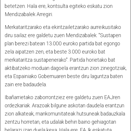
betetzen. Hala ere, kontsulta egiteko eskatu zion
Mendizabalek Arregiri.
Merkataritzarako eta ekintzailetzarako aurreikusitako
diru sailaz ere galdetu zuen Mendizabalek. "Sustapen
plan berezi batean 13.000 euroko partida bat egongo
zela aipatzen zen, eta beste 3.000 euroko bat
merkataritza sustapenerako". Partida horietako bat
aktibatzeko moduan dagoela erantzun zion zinegotziak,
eta Espainiako Gobernuaren beste diru laguntza baten
zain ere badaudela.
Ibañarrietako zaborrontziez ere galdetu zuen EAJren
ordezkariak. Arazoak bilgune askotan daudela erantzun
zion alkateak, mankomunitateak hutsuneak badauzkala
zentzu horretan, eta udalak behin baino gehiagotan
helarazi izan duela kexa. Hala ere, EAJk eskatuta