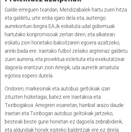
Galde-erreguen txandan, Mendizabalek hartu zuen hitza
eta galdetu, urte erdia igaro dela eta, aurtengo
aurrekontuei begira EAJk eskatuta udal gobernuak
hartutako konpromisoak zertan diren, eta alkateari
eskatu zion horietako bakoitzaren egoera azaltzeko,
arinki bada ere. Iraetako futbol zelaiko argiteriaz galdetu
zuen aurrena, eta proiektua esleituta eta exekutatzear
dagoela erantzun zion Arregik, uda aurretik amaituta
egotea espero dutela.
Ondoren, markesinak eta autobus geltokiak izan
zituzten hizketagai, batez ere Iraetakoa eta
Txiribogakoa. Arregiren esanetan, hainbat arazo daude
Iraetan eta Txiribogan autobus geltokiak jartzeko,
besteak beste gune horietan ez dagoela zebrabiderik,
eta aldundiak horiek egiteko baldintzak ere ez direla