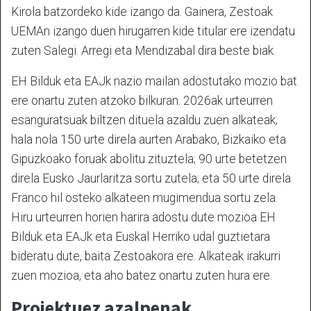
Kirola batzordeko kide izango da. Gainera, Zestoak
UEMAn izango duen hirugarren kide titular ere izendatu
zuten Salegi. Arregi eta Mendizabal dira beste biak.
EH Bilduk eta EAJk nazio mailan adostutako mozio bat
ere onartu zuten atzoko bilkuran. 2026ak urteurren
esanguratsuak biltzen dituela azaldu zuen alkateak;
hala nola 150 urte direla aurten Arabako, Bizkaiko eta
Gipuzkoako foruak abolitu zituztela; 90 urte betetzen
direla Eusko Jaurlaritza sortu zutela; eta 50 urte direla
Franco hil osteko alkateen mugimendua sortu zela.
Hiru urteurren horien harira adostu dute mozioa EH
Bilduk eta EAJk eta Euskal Herriko udal guztietara
bideratu dute, baita Zestoakora ere. Alkateak irakurri
zuen mozioa, eta aho batez onartu zuten hura ere.
Proiektuez azalpenak