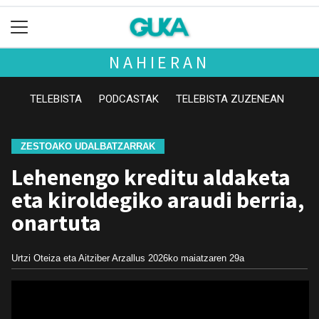
NAHIERAN
TELEBISTA
PODCASTAK
TELEBISTA ZUZENEAN
ZESTOAKO UDALBATZARRAK
Lehenengo kreditu aldaketa
eta kiroldegiko araudi berria,
onartuta
Urtzi Oteiza eta Aitziber Arzallus
2026ko maiatzaren 29a