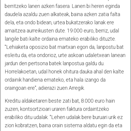
berritzeko lanen azken fasera. Lanen bi heren eginda
daudela azaldu zuen alkateak, baina azken zatia falta
dela, eta ondo bidean, urtea bukatzerako lanak ere
amaitzea aurreikusten dute. 19.000 euro, berriz, udal
langile bati kalte ordaina emateko erabiliko dituzte.
"Lehiaketa oposizio bat martxan egon da, lanpostu bat
esleitu da, eta ondorioz, urte askoan udaletxean lanean
jardun den pertsona batek lanpostua galdu du.
Horrelakoetan, udal honek ohitura dauka ahal den kalte
ordainik handiena emateko, eta hala izango da
oraingoan ere", adierazi zuen Arregik.
Kreditu aldaketaren beste zati bat, 8.000 euro hain
zuzen, kontsortzioari uraren faktura ordaintzeko
erabiliko ditu udalak. "Lehen udalak bere buruari urik ez
zion kobratzen, baina orain sistema aldatu egin da eta