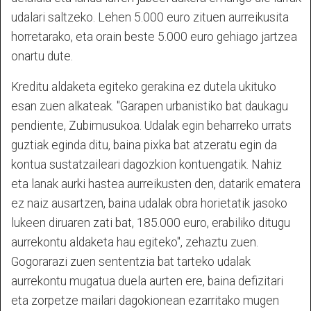
udalari saltzeko. Lehen 5.000 euro zituen aurreikusita
horretarako, eta orain beste 5.000 euro gehiago jartzea
onartu dute.
Kreditu aldaketa egiteko gerakina ez dutela ukituko
esan zuen alkateak. "Garapen urbanistiko bat daukagu
pendiente, Zubimusukoa. Udalak egin beharreko urrats
guztiak eginda ditu, baina pixka bat atzeratu egin da
kontua sustatzaileari dagozkion kontuengatik. Nahiz
eta lanak aurki hastea aurreikusten den, datarik ematera
ez naiz ausartzen, baina udalak obra horietatik jasoko
lukeen diruaren zati bat, 185.000 euro, erabiliko ditugu
aurrekontu aldaketa hau egiteko", zehaztu zuen.
Gogorarazi zuen sententzia bat tarteko udalak
aurrekontu mugatua duela aurten ere, baina defizitari
eta zorpetze mailari dagokionean ezarritako mugen