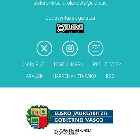
elektronikoa: urolakosta@ukt.eus
Codesyntaxek garatua
HONI BURUZ
LEGE OHARRA
PUBLIZITATEA
ARAUAK
HARREMANETARAKO
RSS
Babesleak