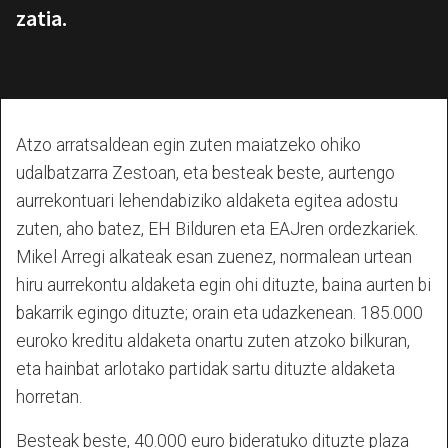
zatia.
Atzo arratsaldean egin zuten maiatzeko ohiko
udalbatzarra Zestoan, eta besteak beste, aurtengo
aurrekontuari lehendabiziko aldaketa egitea adostu
zuten, aho batez, EH Bilduren eta EAJren ordezkariek.
Mikel Arregi alkateak esan zuenez, normalean urtean
hiru aurrekontu aldaketa egin ohi dituzte, baina aurten bi
bakarrik egingo dituzte; orain eta udazkenean. 185.000
euroko kreditu aldaketa onartu zuten atzoko bilkuran,
eta hainbat arlotako partidak sartu dituzte aldaketa
horretan.
Besteak beste, 40.000 euro bideratuko dituzte plaza