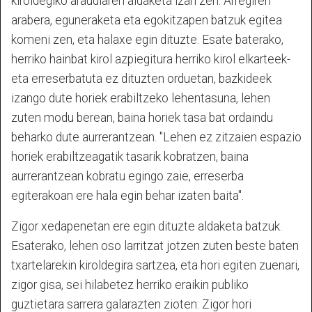
kiroldegiko araudiaren aldaketa izan zen. Arregiren
arabera, eguneraketa eta egokitzapen batzuk egitea
komeni zen, eta halaxe egin dituzte. Esate baterako,
herriko hainbat kirol azpiegitura herriko kirol elkarteek-
eta erreserbatuta ez dituzten orduetan, bazkideek
izango dute horiek erabiltzeko lehentasuna, lehen
zuten modu berean, baina horiek tasa bat ordaindu
beharko dute aurrerantzean. "Lehen ez zitzaien espazio
horiek erabiltzeagatik tasarik kobratzen, baina
aurrerantzean kobratu egingo zaie, erreserba
egiterakoan ere hala egin behar izaten baita".
Zigor xedapenetan ere egin dituzte aldaketa batzuk.
Esaterako, lehen oso larritzat jotzen zuten beste baten
txartelarekin kiroldegira sartzea, eta hori egiten zuenari,
zigor gisa, sei hilabetez herriko eraikin publiko
guztietara sarrera galarazten zioten. Zigor hori