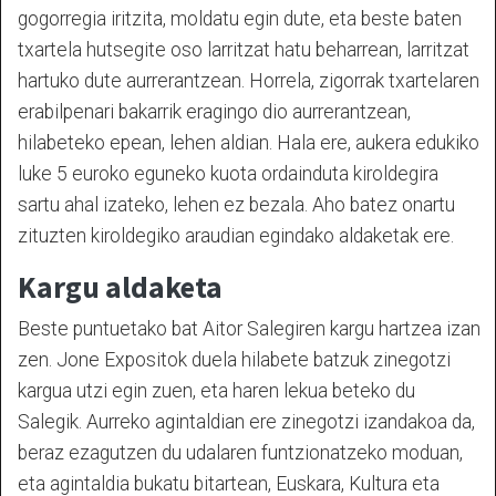
gogorregia iritzita, moldatu egin dute, eta beste baten
txartela hutsegite oso larritzat hatu beharrean, larritzat
hartuko dute aurrerantzean. Horrela, zigorrak txartelaren
erabilpenari bakarrik eragingo dio aurrerantzean,
hilabeteko epean, lehen aldian. Hala ere, aukera edukiko
luke 5 euroko eguneko kuota ordainduta kiroldegira
sartu ahal izateko, lehen ez bezala. Aho batez onartu
zituzten kiroldegiko araudian egindako aldaketak ere.
Kargu aldaketa
Beste puntuetako bat Aitor Salegiren kargu hartzea izan
zen. Jone Expositok duela hilabete batzuk zinegotzi
kargua utzi egin zuen, eta haren lekua beteko du
Salegik. Aurreko agintaldian ere zinegotzi izandakoa da,
beraz ezagutzen du udalaren funtzionatzeko moduan,
eta agintaldia bukatu bitartean, Euskara, Kultura eta