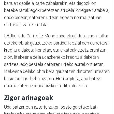
barruan dabilela, tarte zabalarekin, eta dagozkion
betebeharrak egoki betetzen ari dela. Arregiren arabera,
ondo bidean, datorren urtean egoera normalizatuan
sartuko litzateke udala.
EAJko kide Garikoitz Mendizabalek galdetu zuen kultur
etxeko obrak gauzatzeko partidarik ez al den aurreikusi
kreditu aldaketa honetan, eta alkateak ezetz erantzun
zion, litekeena dela udazkeneko kreditu aldaketan
sartzea, edo bestela datorren urteko aurrekontuetan,
litekeena delako obra bera gauzatzen datorren urtearen
hasieran hasi behar izatea. Hori argituta, aho batez
onartu zuten lehendabiziko kreditu aldaketa.
Zigor arinagoak
Udalbatzarrean aztertu zuten beste gaietako bat