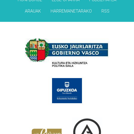
ARAUAK
HARREMANETARAKO
RSS
Babesleak