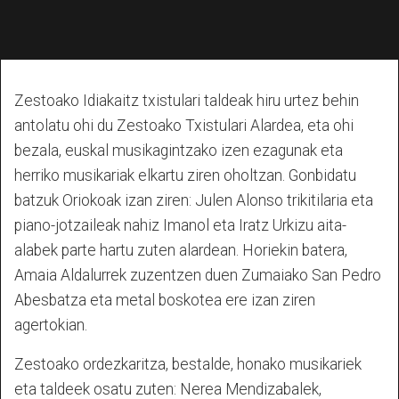
Zestoako Idiakaitz txistulari taldeak hiru urtez behin
antolatu ohi du Zestoako Txistulari Alardea, eta ohi
bezala, euskal musikagintzako izen ezagunak eta
herriko musikariak elkartu ziren oholtzan. Gonbidatu
batzuk Oriokoak izan ziren: Julen Alonso trikitilaria eta
piano-jotzaileak nahiz Imanol eta Iratz Urkizu aita-
alabek parte hartu zuten alardean. Horiekin batera,
Amaia Aldalurrek zuzentzen duen Zumaiako San Pedro
Abesbatza eta metal boskotea ere izan ziren
agertokian.
Zestoako ordezkaritza, bestalde, honako musikariek
eta taldeek osatu zuten: Nerea Mendizabalek,