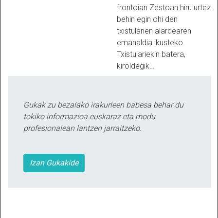
frontoian Zestoan hiru urtez
behin egin ohi den
txistularien alardearen
emanaldia ikusteko.
Txistulariekin batera,
kiroldegik…
Gukak zu bezalako irakurleen babesa behar du
tokiko informazioa euskaraz eta modu
profesionalean lantzen jarraitzeko.
Izan Gukakide