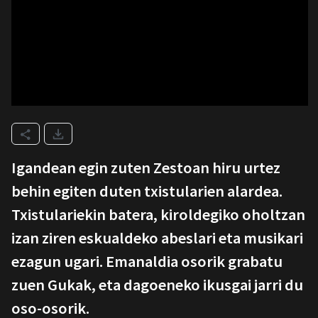
Igandean egin zuten Zestoan hiru urtez
behin egiten duten txistularien alardea.
Txistulariekin batera, kiroldegiko oholtzan
izan ziren eskualdeko abeslari eta musikari
ezagun ugari. Emanaldia osorik grabatu
zuen Gukak, eta dagoeneko ikusgai jarri du
oso-osorik.