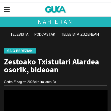
NAHIERAN
TELEBISTA
PODCASTAK
TELEBISTA ZUZENEAN
SAIO BEREZIAK
Zestoako Txistulari Alardea
osorik, bideoan
Gorka Eizagirre
2025eko irailaren 2a