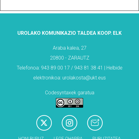
UROLAKO KOMUNIKAZIO TALDEA KOOP. ELK
Araba kalea, 27
20800 - ZARAUTZ
Telefonoa: 943 89 00 17 / 943 81 38 41 | Helbide
elektronikoa: urolakosta@ukt.eus
Codesyntaxek garatua
HONI BURUZ
LEGE OHARRA
PUBLIZITATEA