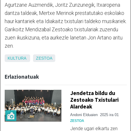
Agurtzane Auzmendik, Joritz Zunzunegik, Itxaropena
dantza taldeak, Mertxe Merinok prestatutako eskolako
haur kantariek eta Idiakaitz txistulari taldeko musikariek.
Garikoitz Mendizabal Zestoako txistulariak zuzendu
zuen ikuskizuna, eta aurkezle lanetan Jon Artano aritu
zen.
KULTURA
ZESTOA
Erlazionatuak
Jendetza bildu du
Zestoako Txistulari
Alardeak
Andoni Elduaien
2025 ira 01
ZESTOA
Jende ugari elkartu zen