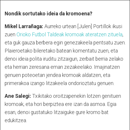
Nondik sortutako ideia da kromoena?
Mikel Larrañaga:
Aurreko urtean [Julen] Portillok ikusi
zuen
Orioko Futbol Taldeak kromoak ateratzen zituela
,
eta guk gauza berbera egin genezakeela pentsatu zuen.
Plaieroetako bileretako batean komentatu zuen, eta
denoi ideia polita iruditu zitzaigun, zerbait berria zelako
eta herrian zeresana eman zezakeelako. Imajinatzen
genuen poteoetan jendea kromoak aldatzen, eta
primerakoa izango litzakeela ondorioztatu genuen.
Ane Salegi:
Txikitako oroitzapenekin lotzen genituen
kromoak, eta hori berpiztea ere izan da asmoa. Egia
esan, denoi gustatuko litzaiguke gure kromo bat
edukitzea.