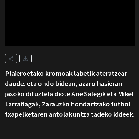
Plaieroetako kromoak labetik ateratzear
daude, eta ondo bidean, azaro hasieran
jasoko dituztela diote Ane Salegik eta Mikel
Larrañagak, Zarauzko hondartzako futbol
txapelketaren antolakuntza tadeko kideek.