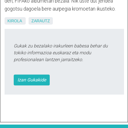
den, FIFAko albumetan bezala. Nik uste dut jendea
gogotsu dagoela bere aurpegia kromoetan ikusteko.
KIROLA
ZARAUTZ
Gukak zu bezalako irakurleen babesa behar du
tokiko informazioa euskaraz eta modu
profesionalean lantzen jarraitzeko.
Izan Gukakide