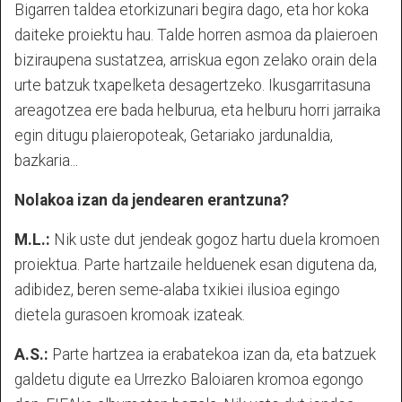
Bigarren taldea etorkizunari begira dago, eta hor koka
daiteke proiektu hau. Talde horren asmoa da plaieroen
biziraupena sustatzea, arriskua egon zelako orain dela
urte batzuk txapelketa desagertzeko. Ikusgarritasuna
areagotzea ere bada helburua, eta helburu horri jarraika
egin ditugu plaieropoteak, Getariako jardunaldia,
bazkaria...
Nolakoa izan da jendearen erantzuna?
M.L.:
Nik uste dut jendeak gogoz hartu duela kromoen
proiektua. Parte hartzaile helduenek esan digutena da,
adibidez, beren seme-alaba txikiei ilusioa egingo
dietela gurasoen kromoak izateak.
A.S.:
Parte hartzea ia erabatekoa izan da, eta batzuek
galdetu digute ea Urrezko Baloiaren kromoa egongo