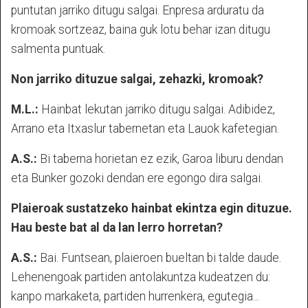
puntutan jarriko ditugu salgai. Enpresa arduratu da
kromoak sortzeaz, baina guk lotu behar izan ditugu
salmenta puntuak.
Non jarriko dituzue salgai, zehazki, kromoak?
M.L.:
Hainbat lekutan jarriko ditugu salgai. Adibidez,
Arrano eta Itxaslur tabernetan eta Lauok kafetegian.
A.S.:
Bi taberna horietan ez ezik, Garoa liburu dendan
eta Bunker gozoki dendan ere egongo dira salgai.
Plaieroak sustatzeko hainbat ekintza egin dituzue.
Hau beste bat al da lan lerro horretan?
A.S.:
Bai. Funtsean, plaieroen bueltan bi talde daude.
Lehenengoak partiden antolakuntza kudeatzen du:
kanpo markaketa, partiden hurrenkera, egutegia...