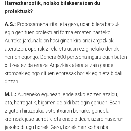
Harrezkeroztik, nolako bilakaera izan du
proiektuak?
A.S.:
Proposamena iritsi eta gero, udan bilera batzuk
egin genituen proiektuari forma ematen hasteko.
Aurreko jardunaldian hasi ginen kirolariei argazkiak
ateratzen, oporrak zirela eta udan ez ginelako denok
hemen egongo. Denera 600 pertsona inguru egun baten
biltzea ez da erraza. Argazkiak aterata, zain gaude
kromoak egingo dituen enpresak horiek egin eta bidali
ditzan.
M.L.:
Aurreneko egunean jende asko ez zen azaldu,
eta, horregatik, bigarren deialdi bat egin genuen. Esan
ziguten hiruzpalau aste itxaron beharko genuela
kromoak jaso aurretik, eta ondo bidean, azaro hasieran
jasoko ditugu horiek. Gero, horiek herriko hainbat