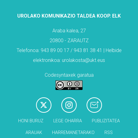
UROLAKO KOMUNIKAZIO TALDEA KOOP. ELK
Araba kalea, 27
20800 - ZARAUTZ
Telefonoa: 943 89 00 17 / 943 81 38 41 | Helbide
elektronikoa: urolakosta@ukt.eus
Codesyntaxek garatua
HONI BURUZ
LEGE OHARRA
PUBLIZITATEA
ARAUAK
HARREMANETARAKO
RSS