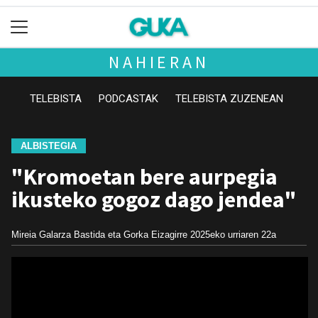
NAHIERAN
TELEBISTA
PODCASTAK
TELEBISTA ZUZENEAN
ALBISTEGIA
"Kromoetan bere aurpegia
ikusteko gogoz dago jendea"
Mireia Galarza Bastida eta Gorka Eizagirre
2025eko urriaren 22a