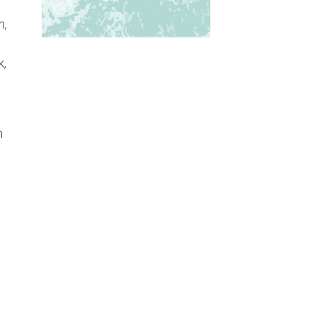
n,
k,
n
u