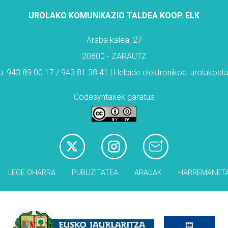
UROLAKO KOMUNIKAZIO TALDEA KOOP. ELK
Araba kalea, 27
20800 - ZARAUTZ
: 943 89 00 17 / 943 81 38 41 | Helbide elektronikoa: urolakos
Codesyntaxek garatua
LEGE OHARRA
PUBLIZITATEA
ARAUAK
HARREMANET
Babesleak