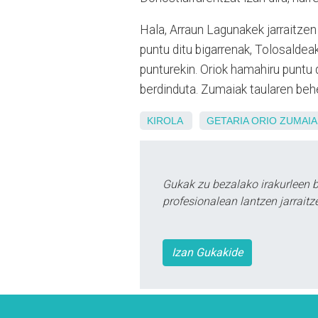
Hala, Arraun Lagunakek jarraitzen
puntu ditu bigarrenak, Tolosaldea
punturekin. Oriok hamahiru puntu 
berdinduta. Zumaiak taularen behea
KIROLA
GETARIA
ORIO
ZUMAIA
Gukak zu bezalako irakurleen 
profesionalean lantzen jarraitz
Izan Gukakide