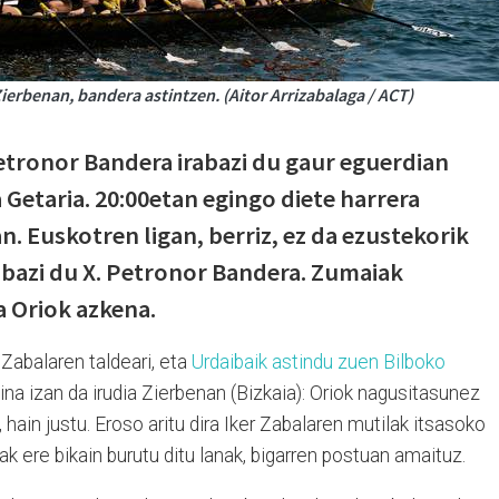
ierbenan, bandera astintzen. (Aitor Arrizabalaga / ACT)
Petronor Bandera irabazi du gaur eguerdian
a Getaria. 20:00etan egingo diete harrera
an. Euskotren ligan, berriz, ez da ezustekorik
abazi du X. Petronor Bandera. Zumaiak
a Oriok azkena.
 Zabalaren taldeari, eta
Urdaibaik astindu zuen Bilboko
na izan da irudia Zierbenan (Bizkaia): Oriok nagusitasunez
 hain justu. Eroso aritu dira Iker Zabalaren mutilak itsasoko
k ere bikain burutu ditu lanak, bigarren postuan amaituz.