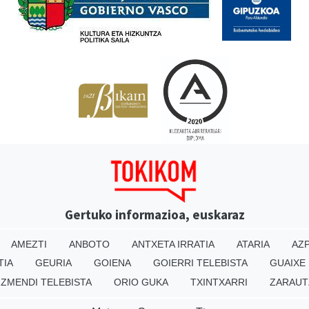
Gertuko informazioa, euskaraz
AMEZTI
ANBOTO
ANTXETA IRRATIA
ATARIA
AZP
TIA
GEURIA
GOIENA
GOIERRI TELEBISTA
GUAIXE
IZMENDI TELEBISTA
ORIO GUKA
TXINTXARRI
ZARAUT