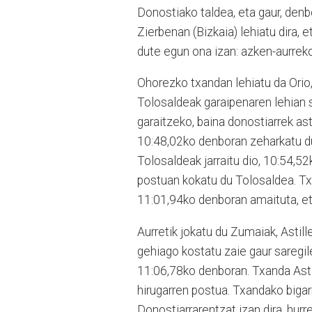
Donostiako taldea, eta gaur, denb
Zierbenan (Bizkaia) lehiatu dira,
dute egun ona izan: azken-aurreko
Ohorezko txandan lehiatu da Orio, 
Tolosaldeak garaipenaren lehian s
garaitzeko, baina donostiarrek ast
10:48,02ko denboran zeharkatu d
Tolosaldeak jarraitu dio, 10:54,5
postuan kokatu du Tolosaldea. Tx
11:01,94ko denboran amaituta, eta
Aurretik jokatu du Zumaiak, Astil
gehiago kostatu zaie gaur saregi
11:06,78ko denboran. Txanda Astil
hirugarren postua. Txandako biga
Donostiarrarentzat izan dira, hurr