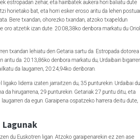
uek estropadan zehar, eta hainbatek aukera hori baliatu dute
tzi horietako bat, eta horri esker eroso aritu da lehen postua
ata. Bere txandan, ohorezko txandan, atzoko txapeldun
ne oro atzetik izan dute. 20:08,38ko denbora markatu du Orio
arren txandan lehiatu den Getaria sartu da. Estropada dotorea
an aritu da. 20:13,86ko denbora markatu du, Urdaibairi bigarre
ilkatu da laugarren, 20:24,94ko denboran.
ligako liderra izaten jarraitzen du, 35 punturekin. Urdaibai d
na da hirugarrena, 29 punturekin. Getariak 27 puntu ditu, eta
: laugarren da egun. Garaipena ospatzeko harrera deitu dute,
n Lagunak
tzen du Euskotren ligan. Atzoko garaipenarekin ez zen ase