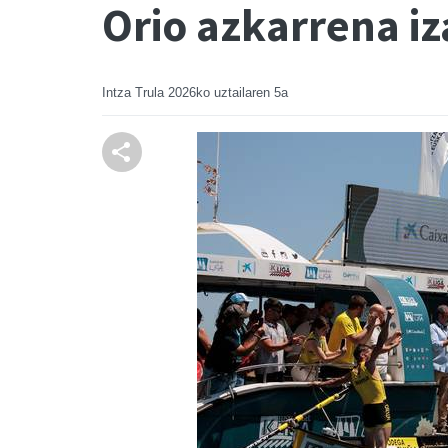
Orio azkarrena i
Intza Trula
2026ko uztailaren 5a