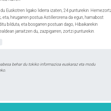
 du Euskotren ligako liderra izaten, 24 punturekin. Hemezort
k, eta, hirugarren postua Astillerorena da egun, hamabost
ditu bilduta, eta bosgarren postuan dago, Hibaikarekin
ldean jarraitzen du, zazpigarren, zortzi punturekin.
babesa behar du tokiko informazioa euskaraz eta modu
eko.