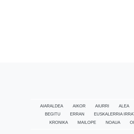
AIARALDEA
AIKOR
AIURRI
ALEA
BEGITU
ERRAN
EUSKALERRIA IRRA
KRONIKA
MAILOPE
NOAUA
O