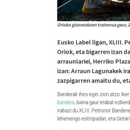
Orioko gizonezkoen trainerua gaur, Z
Eusko Label ligan, XLIII. 
Oriok, eta bigarren izan d
arraunlariei, Herriko Plaz
izan: Arraun Lagunakek ir
zazpigarren amaitu du, et
Banderak ihes egin zion atzo Iker
bandera,
baina gaur erabat ezberdi
irabazi du XLIII. Petronor Bandera,
lehenengo estropadan, eta Getaria