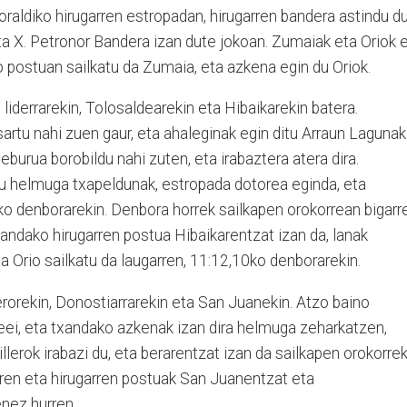
oraldiko hirugarren estropadan, hirugarren bandera astindu du
 eta X. Petronor Bandera izan dute jokoan. Zumaiak eta Oriok 
 postuan sailkatu da Zumaia, eta azkena egin du Oriok.
liderrarekin, Tolosaldearekin eta Hibaikarekin batera.
artu nahi zuen gaur, eta ahaleginak egin ditu Arraun Lagunak
eburua borobildu nahi zuten, eta irabaztera atera dira.
u helmuga txapeldunak, estropada dotorea eginda, eta
2ko denborarekin. Denbora horrek sailkapen orokorrean bigarr
andako hirugarren postua Hibaikarentzat izan da, lanak
 Orio sailkatu da laugarren, 11:12,10ko denborarekin.
lerorekin, Donostiarrarekin eta San Juanekin. Atzo baino
leei, eta txandako azkenak izan dira helmuga zeharkatzen,
lerok irabazi du, eta berarentzat izan da sailkapen orokorre
rren eta hirugarren postuak San Juanentzat eta
enez hurren.