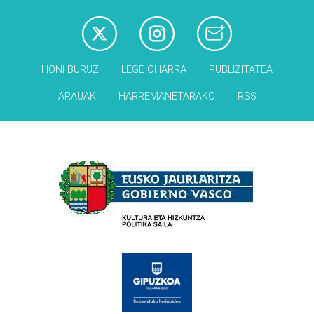
HONI BURUZ
LEGE OHARRA
PUBLIZITATEA
ARAUAK
HARREMANETARAKO
RSS
Babesleak