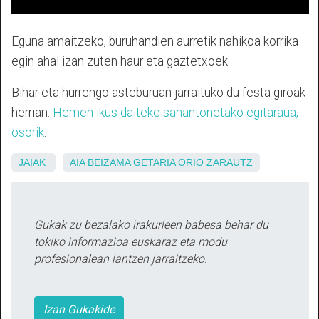
Eguna amaitzeko, buruhandien aurretik nahikoa korrika
egin ahal izan zuten haur eta gaztetxoek.
Bihar eta hurrengo asteburuan jarraituko du festa giroak
herrian.
Hemen ikus daiteke sanantonetako egitaraua,
osorik
.
JAIAK
AIA
BEIZAMA
GETARIA
ORIO
ZARAUTZ
Gukak zu bezalako irakurleen babesa behar du
tokiko informazioa euskaraz eta modu
profesionalean lantzen jarraitzeko.
Izan Gukakide