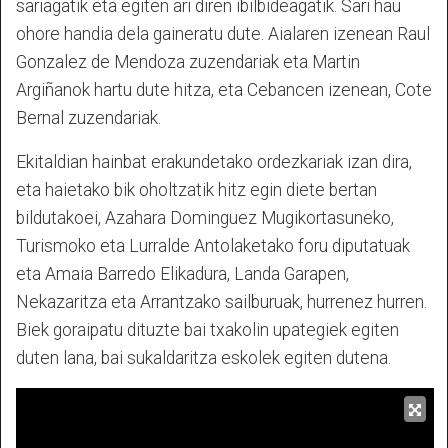
sariagatik eta egiten ari diren ibilbideagatik. Sari hau
ohore handia dela gaineratu dute. Aialaren izenean Raul
Gonzalez de Mendoza zuzendariak eta Martin
Argiñanok hartu dute hitza, eta Cebancen izenean, Cote
Bernal zuzendariak.
Ekitaldian hainbat erakundetako ordezkariak izan dira,
eta haietako bik oholtzatik hitz egin diete bertan
bildutakoei, Azahara Dominguez Mugikortasuneko,
Turismoko eta Lurralde Antolaketako foru diputatuak
eta Amaia Barredo Elikadura, Landa Garapen,
Nekazaritza eta Arrantzako sailburuak, hurrenez hurren.
Biek goraipatu dituzte bai txakolin upategiek egiten
duten lana, bai sukaldaritza eskolek egiten dutena.