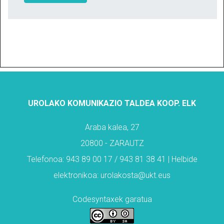
UROLAKO KOMUNIKAZIO TALDEA KOOP. ELK
Araba kalea, 27
20800 - ZARAUTZ
Telefonoa: 943 89 00 17 / 943 81 38 41 | Helbide
elektronikoa: urolakosta@ukt.eus
Codesyntaxek garatua