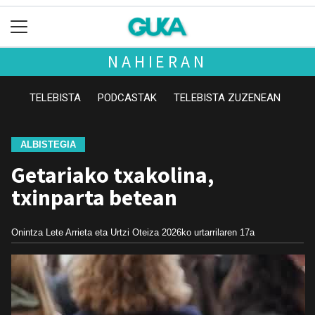
NAHIERAN
TELEBISTA
PODCASTAK
TELEBISTA ZUZENEAN
ALBISTEGIA
Getariako txakolina,
txinparta betean
Onintza Lete Arrieta eta Urtzi Oteiza
2026ko urtarrilaren 17a