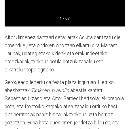
Aitor Jimenez dantzari getariarrak Agurra dantzatu die
omenduei, eta ondoren oholtzan elkartu dira Mahasti
Jaunak, upategietako kideak eta erakundeetako
ordezkariak, txakolin botila batzuk zabaldu eta
elkarrekin topa egiteko.
Geroxeago lehertu da festa plaza inguruan. Herriko
abesbatzak
Txakolin, txakolin
abestia kantatu,
Sebastian Lizaso eta Aitor Sarriegi bertsolariek pregoia
bota, eta frontoiko karpako atea zabaldu orduko hasi
dira herritarrak nahiz bisitariak txakolin uzta berriaz
gozatzen. Euria bota duen arren jendetza bildu da, eta