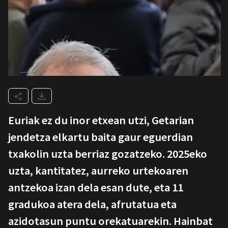
Euriak ez du inor etxean utzi, Getarian
jendetza elkartu baita gaur eguerdian
txakolin uzta berriaz gozatzeko. 2025eko
uzta, kantitatez, aurreko urtekoaren
antzekoa izan dela esan dute, eta 11
gradukoa atera dela, afrutatua eta
azidotasun puntu orekatuarekin. Hainbat