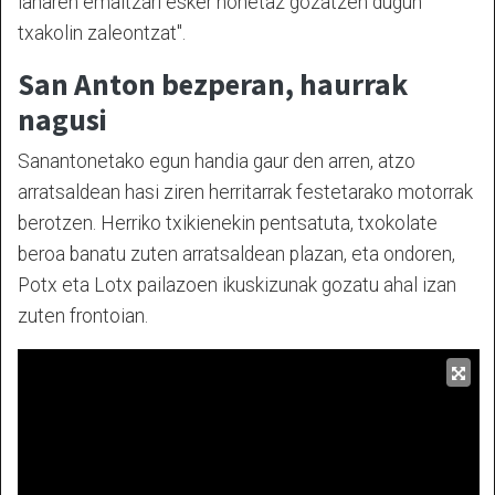
lanaren emaitzari esker honetaz gozatzen dugun
txakolin zaleontzat".
San Anton bezperan, haurrak
nagusi
Sanantonetako egun handia gaur den arren, atzo
arratsaldean hasi ziren herritarrak festetarako motorrak
berotzen. Herriko txikienekin pentsatuta, txokolate
beroa banatu zuten arratsaldean plazan, eta ondoren,
Potx eta Lotx pailazoen ikuskizunak gozatu ahal izan
zuten frontoian.