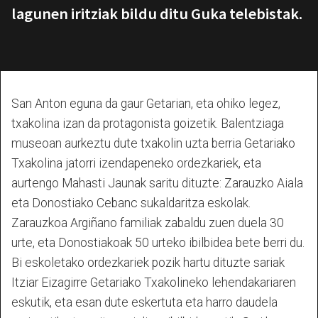
lagunen iritziak bildu ditu Guka telebistak.
San Anton eguna da gaur Getarian, eta ohiko legez,
txakolina izan da protagonista goizetik. Balentziaga
museoan aurkeztu dute txakolin uzta berria Getariako
Txakolina jatorri izendapeneko ordezkariek, eta
aurtengo Mahasti Jaunak saritu dituzte: Zarauzko Aiala
eta Donostiako Cebanc sukaldaritza eskolak.
Zarauzkoa Argiñano familiak zabaldu zuen duela 30
urte, eta Donostiakoak 50 urteko ibilbidea bete berri du.
Bi eskoletako ordezkariek pozik hartu dituzte sariak
Itziar Eizagirre Getariako Txakolineko lehendakariaren
eskutik, eta esan dute eskertuta eta harro daudela