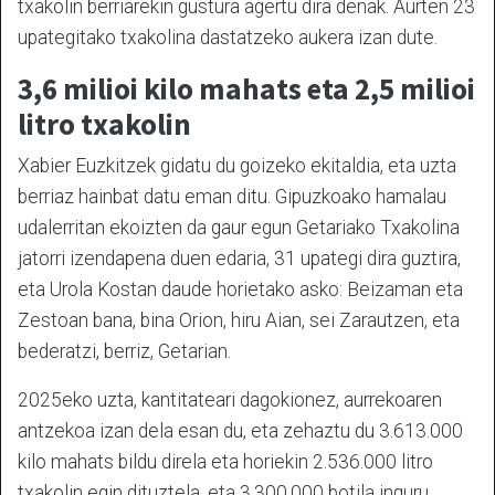
txakolin berriarekin gustura agertu dira denak. Aurten 23
upategitako txakolina dastatzeko aukera izan dute.
3,6 milioi kilo mahats eta 2,5 milioi
litro txakolin
Xabier Euzkitzek gidatu du goizeko ekitaldia, eta uzta
berriaz hainbat datu eman ditu. Gipuzkoako hamalau
udalerritan ekoizten da gaur egun Getariako Txakolina
jatorri izendapena duen edaria, 31 upategi dira guztira,
eta Urola Kostan daude horietako asko: Beizaman eta
Zestoan bana, bina Orion, hiru Aian, sei Zarautzen, eta
bederatzi, berriz, Getarian.
2025eko uzta, kantitateari dagokionez, aurrekoaren
antzekoa izan dela esan du, eta zehaztu du 3.613.000
kilo mahats bildu direla eta horiekin 2.536.000 litro
txakolin egin dituztela, eta 3.300.000 botila inguru.