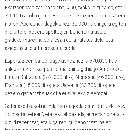
Ekoizpenaren zati handiena, %90, txakolin zuria da, eta
%9-10 txakolin gorria. Beltzaren ekoizpena ez da %1era
iristen. Apardunari dagokionez, 30.000 litro inguru egiten
dira urtero, betiere upeltegien beharren arabera. 11
graduko txakolina dela esan du, afrutatua dela, eta
azidotasun puntu orekatua duela.
Esportazioen datuei dagokienez, iaz ia 570.000 litro
saldu zituzten kanpora, erdia baino gehiago Amerikako
Estatu Batuetara (374.000 litro). Norbegia (46.300 litro),
Frantzia (45.000 litro) eta Japonia (30.700 litro) ere
bezero garrantzitsuak dira euskal ekoizleentzat.
Getariako txakolina indartsu dagoela esan du Euzkitzek,
"txinparta betean", eta poztekoa dela, aurrena horretatik
bizi direnentzat, eta bigarren "gu denontzat, haien