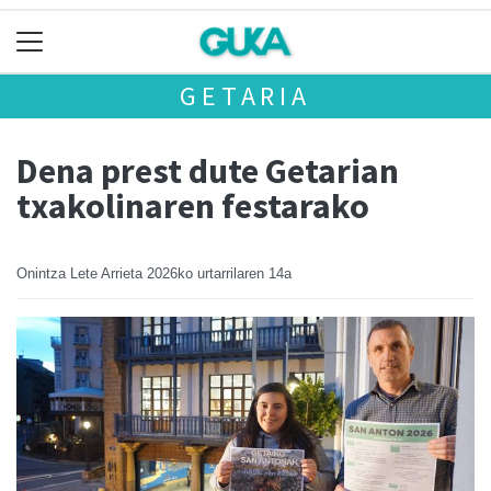
GETARIA
Dena prest dute Getarian
txakolinaren festarako
Onintza Lete Arrieta
2026ko urtarrilaren 14a