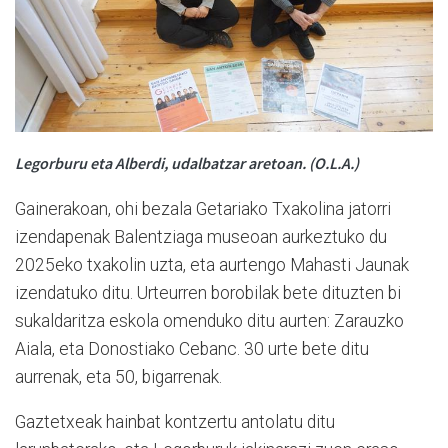
Legorburu eta Alberdi, udalbatzar aretoan. (O.L.A.)
Gainerakoan, ohi bezala Getariako Txakolina jatorri
izendapenak Balentziaga museoan aurkeztuko du
2025eko txakolin uzta, eta aurtengo Mahasti Jaunak
izendatuko ditu. Urteurren borobilak bete dituzten bi
sukaldaritza eskola omenduko ditu aurten: Zarauzko
Aiala, eta Donostiako Cebanc. 30 urte bete ditu
aurrenak, eta 50, bigarrenak.
Gaztetxeak hainbat kontzertu antolatu ditu