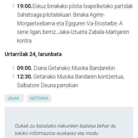
19:00.
Eskuz binakako pilota txapelketako partidak
Sahatsaga pilotalekuan. Binaka Agirre-
Morgaetxebarria eta Egiguren V.a-Erostarbe. A
serie ligan, berriz, Jaka-Iztueta Zabala-Martijaren
kontra.
Urtarrilak 24, larunbata
09:00.
Diana Getariako Musika Bandarekin.
12:30.
Getariako Musika Bandaren kontzertua,
Salbatore Deuna parrokian.
JAIAK
GETARIA
Gukak zu bezalako irakurleen babesa behar du
tokiko informazioa euskaraz eta modu