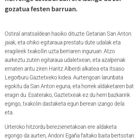
gozatua festen barruan.
Ostiral arratsaldean hasiko dituzte Getarian San Anton
jaiak, eta ohiko egitaraua prestatu dute udalak eta
eragileek txakollin uzta berriaren inguruan. Atzo
aurkeztu zuten egitaraua udaletxean, eta azalpenak
ematen aritu ziren Haritz Alberdi alkatea eta Itsaso
Legorburu Gaztetxeko kidea. Aurtengoan larunbata
egokitu da San Anton eguna, eta horrek aldaketaren bat
eragin du. Esaterako, Gaztetxeak ez du herri bazkaririk
egingo, txakolin dastaketa egun berean izango dela
eta.
Urteroko hitzordu berezienetakoan ere aldaketa
egongo da aurten, Andoni Egaña faltako baita bertsotan.