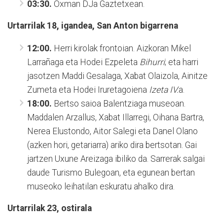
03:30.
Oxman DJa Gaztetxean.
Urtarrilak 18, igandea, San Anton bigarrena
12:00.
Herri kirolak frontoian. Aizkoran Mikel
Larrañaga eta Hodei Ezpeleta
Bihurri
; eta harri
jasotzen Maddi Gesalaga, Xabat Olaizola, Ainitze
Zumeta eta Hodei Iruretagoiena
Izeta IV.
a.
18:00.
Bertso saioa Balentziaga museoan.
Maddalen Arzallus, Xabat Illarregi, Oihana Bartra,
Nerea Elustondo, Aitor Salegi eta Danel Olano
(azken hori, getariarra) ariko dira bertsotan. Gai
jartzen Uxune Areizaga ibiliko da. Sarrerak salgai
daude Turismo Bulegoan, eta egunean bertan
museoko leihatilan eskuratu ahalko dira.
Urtarrilak 23, ostirala