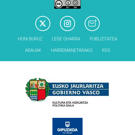
HONI BURUZ
LEGE OHARRA
PUBLIZITATEA
ARAUAK
HARREMANETARAKO
RSS
Babesleak