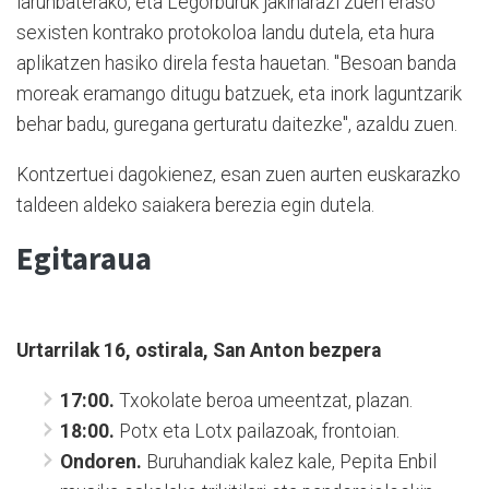
larunbaterako, eta Legorburuk jakinarazi zuen eraso
sexisten kontrako protokoloa landu dutela, eta hura
aplikatzen hasiko direla festa hauetan. "Besoan banda
moreak eramango ditugu batzuek, eta inork laguntzarik
behar badu, guregana gerturatu daitezke", azaldu zuen.
Kontzertuei dagokienez, esan zuen aurten euskarazko
taldeen aldeko saiakera berezia egin dutela.
Egitaraua
Urtarrilak 16, ostirala, San Anton bezpera
17:00.
Txokolate beroa umeentzat, plazan.
18:00.
Potx eta Lotx pailazoak, frontoian.
Ondoren.
Buruhandiak kalez kale, Pepita Enbil