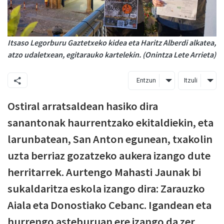
Itsaso Legorburu Gaztetxeko kidea eta Haritz Alberdi alkatea,
atzo udaletxean, egitarauko kartelekin. (Onintza Lete Arrieta)
Entzun
Itzuli
Ostiral arratsaldean hasiko dira
sanantonak haurrentzako ekitaldiekin, eta
larunbatean, San Anton egunean, txakolin
uzta berriaz gozatzeko aukera izango dute
herritarrek. Aurtengo Mahasti Jaunak bi
sukaldaritza eskola izango dira: Zarauzko
Aiala eta Donostiako Cebanc. Igandean eta
hurrengo asteburuan ere izango da zer