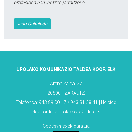
profesionalean lantzen jarraitzeko.
Izan Gukakide
UROLAKO KOMUNIKAZIO TALDEA KOOP. ELK
Araba kalea, 27
20800 - ZARAUTZ
Telefonoa: 943 89 00 17 / 943 81 38 41 | Helbide
elektronikoa: urolakosta@ukt.eus
Codesyntaxek garatua