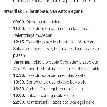
musika eskolako trikitilari eta panderojoleekin.
Urtarrilak 17, larunbata, San Anton eguna
09:00.
Diana txistulariekin.
11:00.
Txakolin uzta berriaren aurkezpena
Balentziaga museoan.
12:15.
Txakolin txakolin abestia kantatuko du
Salbatore abesbatzak, txistularien laguntzarekin,
plazan.
Jarraian.
Irekiera pregoia Sebastian Lizaso eta
Aitor Sarriegi bertsolariekin, udaletxeko balkoitik.
12:30.
Txakolin uzta berriaren dastaketa.
13:30.
Bertsolariak, udaletxeko balkoitik.
18:30.
Andoni Ollokiegi Berdura Plazan.
19:00.
Kalean txaranga kalez kale.
22:30.
Kontzertuak: Hazas eta Skaregekasko.