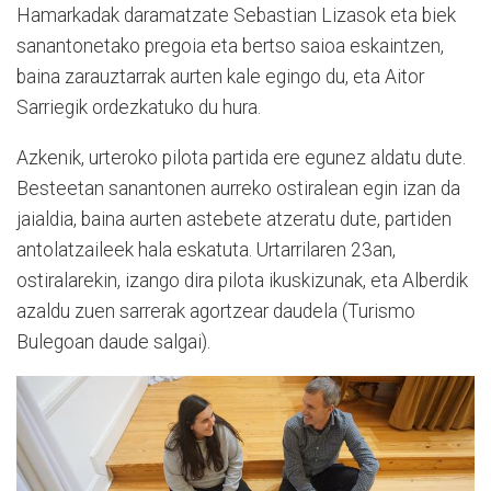
Hamarkadak daramatzate Sebastian Lizasok eta biek
sanantonetako pregoia eta bertso saioa eskaintzen,
baina zarauztarrak aurten kale egingo du, eta Aitor
Sarriegik ordezkatuko du hura.
Azkenik, urteroko pilota partida ere egunez aldatu dute.
Besteetan sanantonen aurreko ostiralean egin izan da
jaialdia, baina aurten astebete atzeratu dute, partiden
antolatzaileek hala eskatuta. Urtarrilaren 23an,
ostiralarekin, izango dira pilota ikuskizunak, eta Alberdik
azaldu zuen sarrerak agortzear daudela (Turismo
Bulegoan daude salgai).